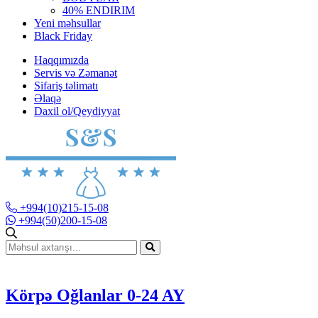
40% ENDIRIM
Yeni məhsullar
Black Friday
Haqqımızda
Servis və Zəmanət
Sifariş təlimatı
Əlaqə
Daxil ol/Qeydiyyat
+994(10)215-15-08
+994(50)200-15-08
Körpə Oğlanlar 0-24 AY