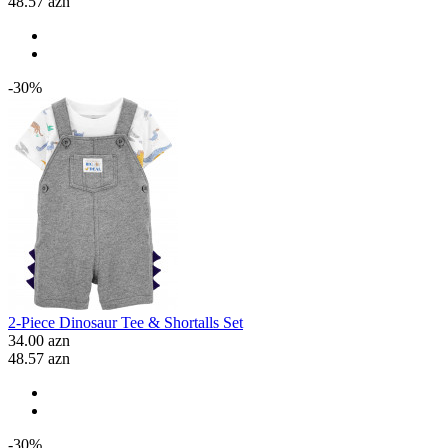
48.57 azn
-30%
2-Piece Dinosaur Tee & Shortalls Set
34.00 azn
48.57 azn
-30%