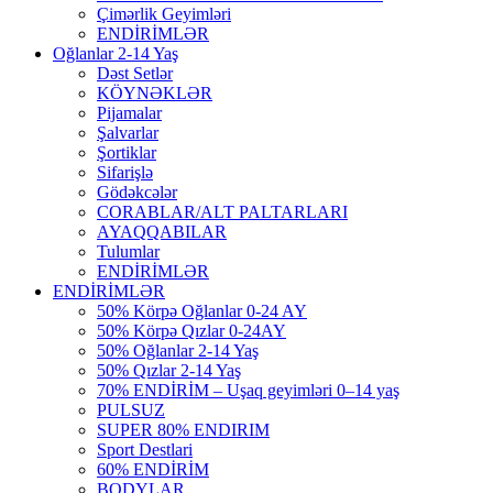
Çimərlik Geyimləri
ENDİRİMLƏR
Oğlanlar 2-14 Yaş
Dəst Setlər
KÖYNƏKLƏR
Pijamalar
Şalvarlar
Şortiklar
Sifarişlə
Gödəkcələr
CORABLAR/ALT PALTARLARI
AYAQQABILAR
Tulumlar
ENDİRİMLƏR
ENDİRİMLƏR
50% Körpə Oğlanlar 0-24 AY
50% Körpə Qızlar 0-24AY
50% Oğlanlar 2-14 Yaş
50% Qızlar 2-14 Yaş
70% ENDİRİM – Uşaq geyimləri 0–14 yaş
PULSUZ
SUPER 80% ENDIRIM
Sport Destlari
60% ENDİRİM
BODYLAR