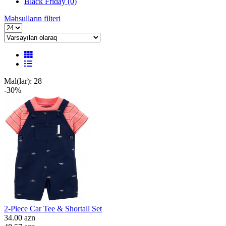
Black Friday
(0)
Məhsulların filteri
Mal(lar): 28
-30%
2-Piece Car Tee & Shortall Set
34.00 azn