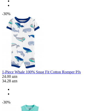
-30%
1-Piece Whale 100% Snug Fit Cotton Romper PJs
24.00 azn
34.28 azn
-30%