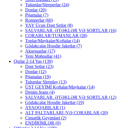
Tulumlar/Sleeperlar
(24)
Donlar
(20)
Pijamalar
(7)
Romperlar
(60)
YAY Ücun Dəst Setlər
(8)
ŞALVARLAR. ƏTƏKLƏR VƏ ŞORTLAR
(16)
CORABLAR/TUMANLAR
(28)
Toplar/Maykalar/Koftalar
(14)
Gödəkcələr Hoodie Jaketlər
(7)
Aksesuarlar
(17)
Yeni Məhsullar
(41)
Qızlar 2-14 Yaş
(139)
Dəst Setlər
(23)
Donlar
(12)
Pijamalar
(19)
Tulumlar Sleeplay
(13)
ÜST GEYİMİ Koftalar/Maykalar
(14)
Denim Jeans
(4)
ŞALVARLAR. ƏTƏKLƏR VƏ ŞORTLAR
(12)
Gödəkcələr Hoodie Jaketlər
(19)
AYAQQABILAR
(1)
ALT PALTARLARI /VƏ CORABLAR
(20)
Çimərlik Geyimləri
(2)
ENDİRİMLƏR
(0)