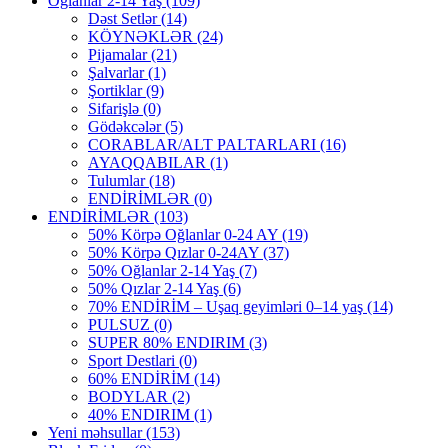
Oğlanlar 2-14 Yaş
(109)
Dəst Setlər
(14)
KÖYNƏKLƏR
(24)
Pijamalar
(21)
Şalvarlar
(1)
Şortiklar
(9)
Sifarişlə
(0)
Gödəkcələr
(5)
CORABLAR/ALT PALTARLARI
(16)
AYAQQABILAR
(1)
Tulumlar
(18)
ENDİRİMLƏR
(0)
ENDİRİMLƏR
(103)
50% Körpə Oğlanlar 0-24 AY
(19)
50% Körpə Qızlar 0-24AY
(37)
50% Oğlanlar 2-14 Yaş
(7)
50% Qızlar 2-14 Yaş
(6)
70% ENDİRİM – Uşaq geyimləri 0–14 yaş
(14)
PULSUZ
(0)
SUPER 80% ENDIRIM
(3)
Sport Destlari
(0)
60% ENDİRİM
(14)
BODYLAR
(2)
40% ENDIRIM
(1)
Yeni məhsullar
(153)