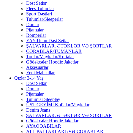
Dəst Setlər
Flees Tulumlar
Sport Dəstləri
Tulumlar/Sleeperlar
Donlar
Pijamalar
Romperlar
YAY Ücun Dəst Setlər
ŞALVARLAR. ƏTƏKLƏR VƏ ŞORTLAR
CORABLAR/TUMANLAR
Toplar/Maykalar/Koftalar
Gödəkcələr Hoodie Jaketlər
Aksesuarlar
Yeni Məhsullar
Qızlar 2-14 Yaş
Dəst Setlər
Donlar
Pijamalar
Tulumlar Sleeplay
ÜST GEYİMİ Koftalar/Maykalar
Denim Jeans
ŞALVARLAR. ƏTƏKLƏR VƏ ŞORTLAR
Gödəkcələr Hoodie Jaketlər
AYAQQABILAR
ALT PALTARLARI /VƏ CORABLAR