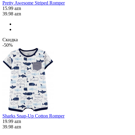
Pretty Awesome Striped Romper
15.99 azn
39.98 azn
Скидка
-50%
Sharks Snap-Up Cotton Romper
19.99 azn
39.98 azn