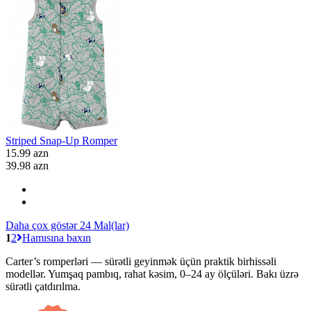
Striped Snap-Up Romper
15.99 azn
39.98 azn
Daha çox göstər 24 Mal(lar)
1
2
Hamısına baxın
Carter’s romperləri — sürətli geyinmək üçün praktik birhissəli
modellər. Yumşaq pambıq, rahat kəsim, 0–24 ay ölçüləri. Bakı üzrə
sürətli çatdırılma.