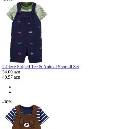
2-Piece Striped Tee & Animal Shortall Set
34.00 azn
48.57 azn
-30%