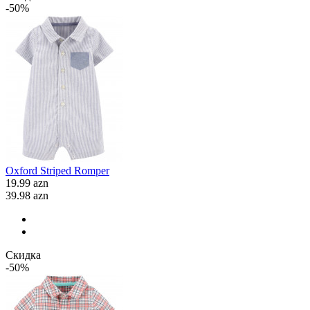
-50%
Oxford Striped Romper
19.99 azn
39.98 azn
Скидка
-50%