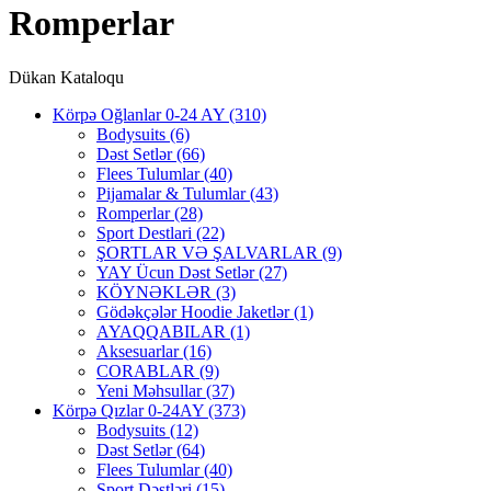
Romperlar
Dükan Kataloqu
Körpə Oğlanlar 0-24 AY
(310)
Bodysuits
(6)
Dəst Setlər
(66)
Flees Tulumlar
(40)
Pijamalar & Tulumlar
(43)
Romperlar
(28)
Sport Destlari
(22)
ŞORTLAR VƏ ŞALVARLAR
(9)
YAY Ücun Dəst Setlər
(27)
KÖYNƏKLƏR
(3)
Gödəkçələr Hoodie Jaketlər
(1)
AYAQQABILAR
(1)
Aksesuarlar
(16)
CORABLAR
(9)
Yeni Məhsullar
(37)
Körpə Qızlar 0-24AY
(373)
Bodysuits
(12)
Dəst Setlər
(64)
Flees Tulumlar
(40)
Sport Dəstləri
(15)