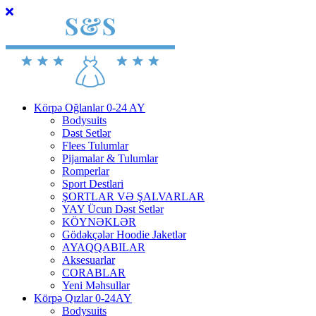
Körpə Oğlanlar 0-24 AY
Bodysuits
Dəst Setlər
Flees Tulumlar
Pijamalar & Tulumlar
Romperlar
Sport Destlari
ŞORTLAR VƏ ŞALVARLAR
YAY Ücun Dəst Setlər
KÖYNƏKLƏR
Gödəkçələr Hoodie Jaketlər
AYAQQABILAR
Aksesuarlar
CORABLAR
Yeni Məhsullar
Körpə Qızlar 0-24AY
Bodysuits