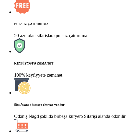
PULSUZ ÇATDIRILMA
50 azn olan sifarişlərə pulsuz çatdırılma
KEYFİYYƏTƏ ZƏMANƏT
100% keyfiyyətə zəmanət
Sizə Avans ödəməyə ehtiyac yoxdur
Ödəniş Nağd şəkildə birbaşa kuryerə Sifarişi alanda ödənilir