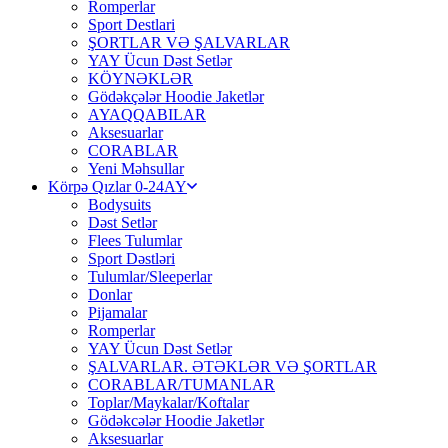
Romperlar
Sport Destlari
ŞORTLAR VƏ ŞALVARLAR
YAY Ücun Dəst Setlər
KÖYNƏKLƏR
Gödəkçələr Hoodie Jaketlər
AYAQQABILAR
Aksesuarlar
CORABLAR
Yeni Məhsullar
Körpə Qızlar 0-24AY
Bodysuits
Dəst Setlər
Flees Tulumlar
Sport Dəstləri
Tulumlar/Sleeperlar
Donlar
Pijamalar
Romperlar
YAY Ücun Dəst Setlər
ŞALVARLAR. ƏTƏKLƏR VƏ ŞORTLAR
CORABLAR/TUMANLAR
Toplar/Maykalar/Koftalar
Gödəkcələr Hoodie Jaketlər
Aksesuarlar