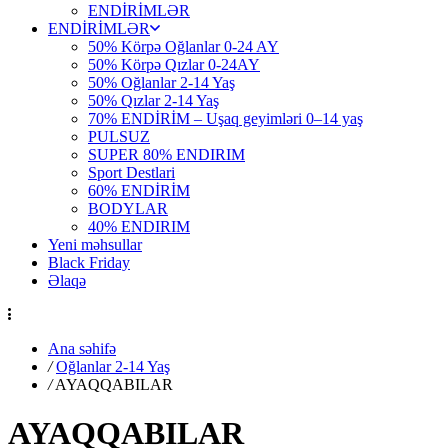
ENDİRİMLƏR
ENDİRİMLƏR
50% Körpə Oğlanlar 0-24 AY
50% Körpə Qızlar 0-24AY
50% Oğlanlar 2-14 Yaş
50% Qızlar 2-14 Yaş
70% ENDİRİM – Uşaq geyimləri 0–14 yaş
PULSUZ
SUPER 80% ENDIRIM
Sport Destlari
60% ENDİRİM
BODYLAR
40% ENDIRIM
Yeni məhsullar
Black Friday
Əlaqə
Ana səhifə
/
Oğlanlar 2-14 Yaş
/
AYAQQABILAR
AYAQQABILAR