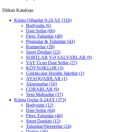
Dükan Kataloqu
Körpə Oğlanlar 0-24 AY
(310)
Bodysuits
(6)
Dəst Setlər
(66)
Flees Tulumlar
(40)
Pijamalar & Tulumlar
(43)
Romperlar
(28)
Sport Destlari
(22)
ŞORTLAR VƏ ŞALVARLAR
(9)
YAY Ücun Dəst Setlər
(27)
KÖYNƏKLƏR
(3)
Gödəkçələr Hoodie Jaketlər
(1)
AYAQQABILAR
(1)
Aksesuarlar
(16)
CORABLAR
(9)
Yeni Məhsullar
(37)
Körpə Qızlar 0-24AY
(373)
Bodysuits
(12)
Dəst Setlər
(64)
Flees Tulumlar
(40)
Sport Dəstləri
(15)
Tulumlar/Sleeperlar
(24)
Donlar
(20)