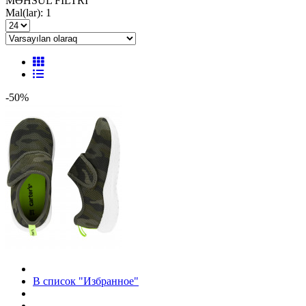
MƏHSUL FILTRI
Mal(lar): 1
-50%
В список "Избранное"