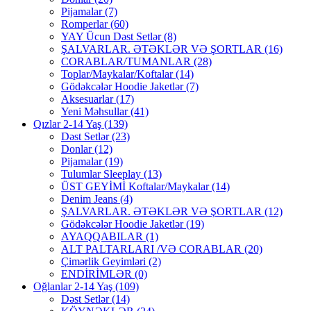
Pijamalar
(7)
Romperlar
(60)
YAY Ücun Dəst Setlər
(8)
ŞALVARLAR. ƏTƏKLƏR VƏ ŞORTLAR
(16)
CORABLAR/TUMANLAR
(28)
Toplar/Maykalar/Koftalar
(14)
Gödəkcələr Hoodie Jaketlər
(7)
Aksesuarlar
(17)
Yeni Məhsullar
(41)
Qızlar 2-14 Yaş
(139)
Dəst Setlər
(23)
Donlar
(12)
Pijamalar
(19)
Tulumlar Sleeplay
(13)
ÜST GEYİMİ Koftalar/Maykalar
(14)
Denim Jeans
(4)
ŞALVARLAR. ƏTƏKLƏR VƏ ŞORTLAR
(12)
Gödəkcələr Hoodie Jaketlər
(19)
AYAQQABILAR
(1)
ALT PALTARLARI /VƏ CORABLAR
(20)
Çimərlik Geyimləri
(2)
ENDİRİMLƏR
(0)
Oğlanlar 2-14 Yaş
(109)
Dəst Setlər
(14)