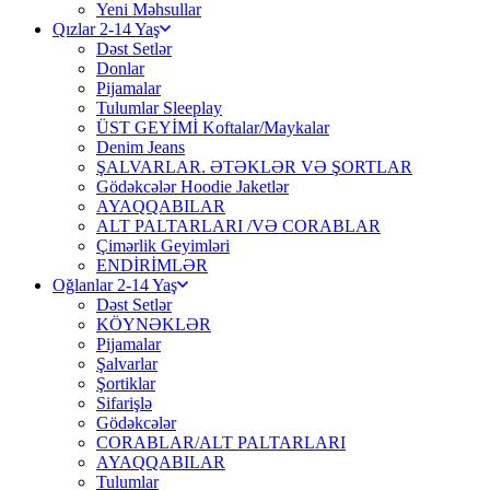
Yeni Məhsullar
Qızlar 2-14 Yaş
Dəst Setlər
Donlar
Pijamalar
Tulumlar Sleeplay
ÜST GEYİMİ Koftalar/Maykalar
Denim Jeans
ŞALVARLAR. ƏTƏKLƏR VƏ ŞORTLAR
Gödəkcələr Hoodie Jaketlər
AYAQQABILAR
ALT PALTARLARI /VƏ CORABLAR
Çimərlik Geyimləri
ENDİRİMLƏR
Oğlanlar 2-14 Yaş
Dəst Setlər
KÖYNƏKLƏR
Pijamalar
Şalvarlar
Şortiklar
Sifarişlə
Gödəkcələr
CORABLAR/ALT PALTARLARI
AYAQQABILAR
Tulumlar