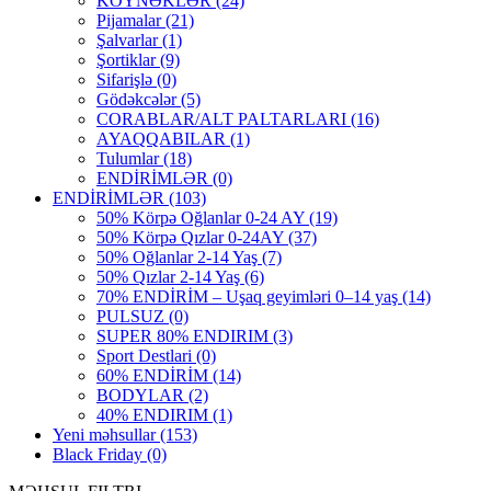
KÖYNƏKLƏR
(24)
Pijamalar
(21)
Şalvarlar
(1)
Şortiklar
(9)
Sifarişlə
(0)
Gödəkcələr
(5)
CORABLAR/ALT PALTARLARI
(16)
AYAQQABILAR
(1)
Tulumlar
(18)
ENDİRİMLƏR
(0)
ENDİRİMLƏR
(103)
50% Körpə Oğlanlar 0-24 AY
(19)
50% Körpə Qızlar 0-24AY
(37)
50% Oğlanlar 2-14 Yaş
(7)
50% Qızlar 2-14 Yaş
(6)
70% ENDİRİM – Uşaq geyimləri 0–14 yaş
(14)
PULSUZ
(0)
SUPER 80% ENDIRIM
(3)
Sport Destlari
(0)
60% ENDİRİM
(14)
BODYLAR
(2)
40% ENDIRIM
(1)
Yeni məhsullar
(153)
Black Friday
(0)