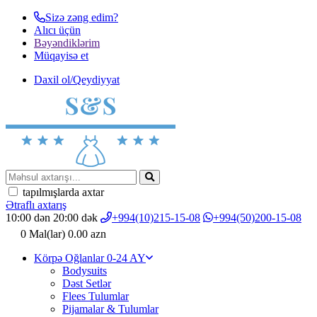
Sizə zəng edim?
Alıcı üçün
Bəyəndiklərim
Müqayisә et
Daxil ol/Qeydiyyat
tapılmışlarda axtar
Ətraflı axtarış
10:00 dən 20:00 dək
+994(10)215-15-08
+994(50)200-15-08
0
Mal(lar)
0.00 azn
Körpə Oğlanlar 0-24 AY
Bodysuits
Dəst Setlər
Flees Tulumlar
Pijamalar & Tulumlar