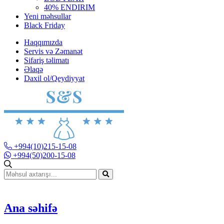
40% ENDIRIM
Yeni məhsullar
Black Friday
Haqqımızda
Servis və Zəmanət
Sifariş təlimatı
Əlaqə
Daxil ol/Qeydiyyat
+994(10)215-15-08
+994(50)200-15-08
Ana səhifə