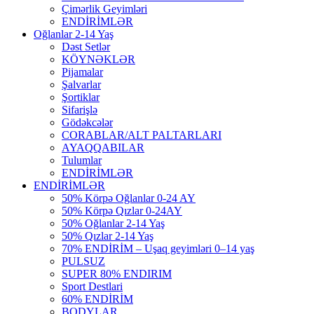
Çimərlik Geyimləri
ENDİRİMLƏR
Oğlanlar 2-14 Yaş
Dəst Setlər
KÖYNƏKLƏR
Pijamalar
Şalvarlar
Şortiklar
Sifarişlə
Gödəkcələr
CORABLAR/ALT PALTARLARI
AYAQQABILAR
Tulumlar
ENDİRİMLƏR
ENDİRİMLƏR
50% Körpə Oğlanlar 0-24 AY
50% Körpə Qızlar 0-24AY
50% Oğlanlar 2-14 Yaş
50% Qızlar 2-14 Yaş
70% ENDİRİM – Uşaq geyimləri 0–14 yaş
PULSUZ
SUPER 80% ENDIRIM
Sport Destlari
60% ENDİRİM
BODYLAR