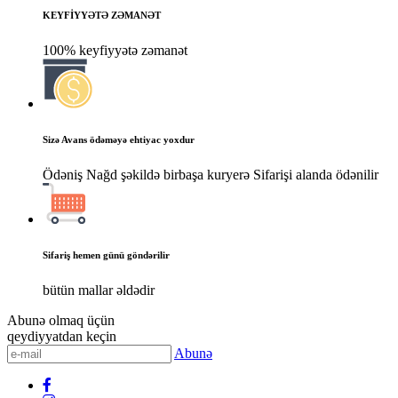
KEYFİYYƏTƏ ZƏMANƏT
100% keyfiyyətə zəmanət
Sizə Avans ödəməyə ehtiyac yoxdur
Ödəniş Nağd şəkildə birbaşa kuryerə Sifarişi alanda ödənilir
Sifariş hemen günü göndərilir
bütün mallar əldədir
Abunə olmaq üçün
qeydiyyatdan keçin
Abunə