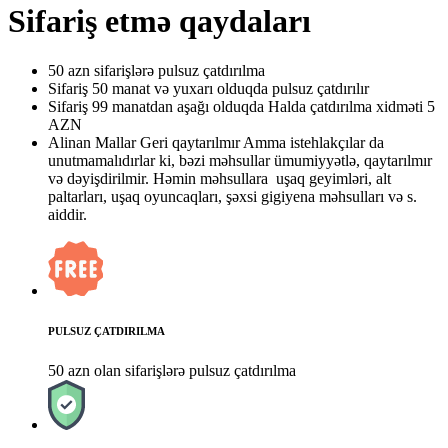
Sifariş etmə qaydaları
50 azn sifarişlərə pulsuz çatdırılma
Sifariş 50 manat və yuxarı olduqda pulsuz çatdırılır
Sifariş 99 manatdan aşağı olduqda Halda çatdırılma xidməti 5
AZN
Alinan Mallar Geri qaytarılmır Amma istehlakçılar da
unutmamalıdırlar ki, bəzi məhsullar ümumiyyətlə, qaytarılmır
və dəyişdirilmir. Həmin məhsullara uşaq geyimləri, alt
paltarları, uşaq oyuncaqları, şəxsi gigiyena məhsulları və s.
aiddir.
PULSUZ ÇATDIRILMA
50 azn olan sifarişlərə pulsuz çatdırılma