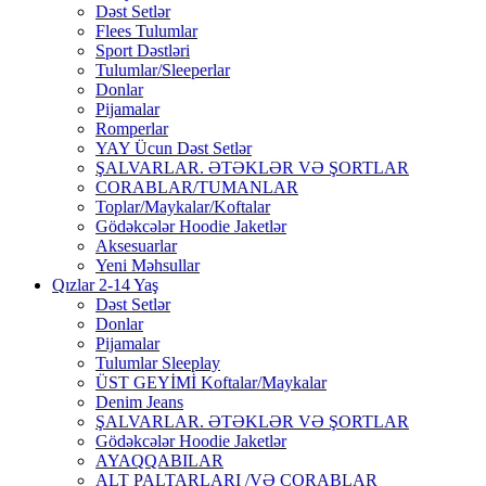
Dəst Setlər
Flees Tulumlar
Sport Dəstləri
Tulumlar/Sleeperlar
Donlar
Pijamalar
Romperlar
YAY Ücun Dəst Setlər
ŞALVARLAR. ƏTƏKLƏR VƏ ŞORTLAR
CORABLAR/TUMANLAR
Toplar/Maykalar/Koftalar
Gödəkcələr Hoodie Jaketlər
Aksesuarlar
Yeni Məhsullar
Qızlar 2-14 Yaş
Dəst Setlər
Donlar
Pijamalar
Tulumlar Sleeplay
ÜST GEYİMİ Koftalar/Maykalar
Denim Jeans
ŞALVARLAR. ƏTƏKLƏR VƏ ŞORTLAR
Gödəkcələr Hoodie Jaketlər
AYAQQABILAR
ALT PALTARLARI /VƏ CORABLAR