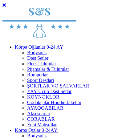
Körpə Oğlanlar 0-24 AY
Bodysuits
Dəst Setlər
Flees Tulumlar
Pijamalar & Tulumlar
Romperlar
Sport Destlari
ŞORTLAR VƏ ŞALVARLAR
YAY Ücun Dəst Setlər
KÖYNƏKLƏR
Gödəkçələr Hoodie Jaketlər
AYAQQABILAR
Aksesuarlar
CORABLAR
Yeni Məhsullar
Körpə Qızlar 0-24AY
Bodysuits