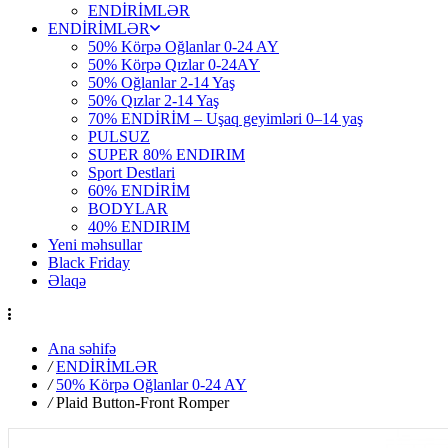
ENDİRİMLƏR
ENDİRİMLƏR
50% Körpə Oğlanlar 0-24 AY
50% Körpə Qızlar 0-24AY
50% Oğlanlar 2-14 Yaş
50% Qızlar 2-14 Yaş
70% ENDİRİM – Uşaq geyimləri 0–14 yaş
PULSUZ
SUPER 80% ENDIRIM
Sport Destlari
60% ENDİRİM
BODYLAR
40% ENDIRIM
Yeni məhsullar
Black Friday
Əlaqə
Ana səhifə
/
ENDİRİMLƏR
/
50% Körpə Oğlanlar 0-24 AY
/
Plaid Button-Front Romper