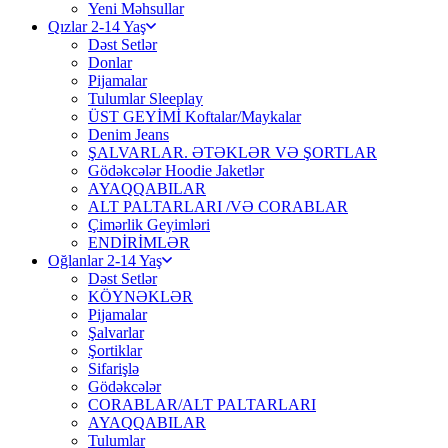
Yeni Məhsullar
Qızlar 2-14 Yaş
Dəst Setlər
Donlar
Pijamalar
Tulumlar Sleeplay
ÜST GEYİMİ Koftalar/Maykalar
Denim Jeans
ŞALVARLAR. ƏTƏKLƏR VƏ ŞORTLAR
Gödəkcələr Hoodie Jaketlər
AYAQQABILAR
ALT PALTARLARI /VƏ CORABLAR
Çimərlik Geyimləri
ENDİRİMLƏR
Oğlanlar 2-14 Yaş
Dəst Setlər
KÖYNƏKLƏR
Pijamalar
Şalvarlar
Şortiklar
Sifarişlə
Gödəkcələr
CORABLAR/ALT PALTARLARI
AYAQQABILAR
Tulumlar