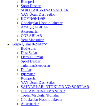
Romperlar
Sport Destlari
ŞORTLAR VƏ ŞALVARLAR
YAY Ücun Dəst Setlər
KÖYNƏKLƏR
Gödəkçələr Hoodie Jaketlər
AYAQQABILAR
Aksesuarlar
CORABLAR
Yeni Məhsullar
Körpə Qızlar 0-24AY
Bodysuits
Dəst Setlər
Flees Tulumlar
Sport Dəstləri
Tulumlar/Sleeperlar
Donlar
Pijamalar
Romperlar
YAY Ücun Dəst Setlər
ŞALVARLAR. ƏTƏKLƏR VƏ ŞORTLAR
CORABLAR/TUMANLAR
Toplar/Maykalar/Koftalar
Gödəkcələr Hoodie Jaketlər
Aksesuarlar