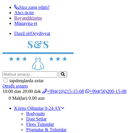
Sizə zəng edim?
Alıcı üçün
Bəyəndiklərim
Müqayisә et
Daxil ol/Qeydiyyat
tapılmışlarda axtar
Ətraflı axtarış
10:00 dən 20:00 dək
+994(10)215-15-08
+994(50)200-15-08
0
Mal(lar)
0.00 azn
Körpə Oğlanlar 0-24 AY
Bodysuits
Dəst Setlər
Flees Tulumlar
Pijamalar & Tulumlar