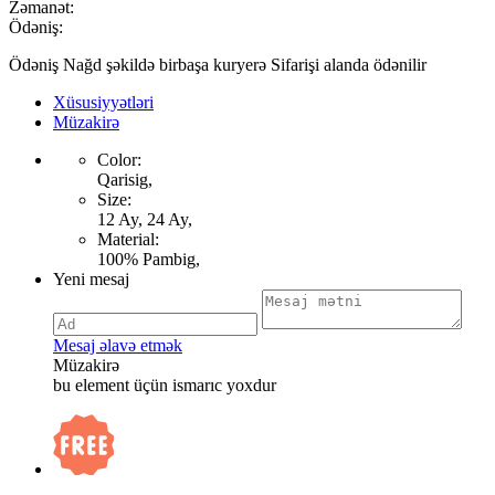
Zəmanət:
Ödəniş:
Ödəniş Nağd şəkildə birbaşa kuryerə Sifarişi alanda ödənilir
Xüsusiyyətləri
Müzakirə
Color:
Qarisig,
Size:
12 Ay, 24 Ay,
Material:
100% Pambig,
Yeni mesaj
Mesaj əlavə etmək
Müzakirə
bu element üçün ismarıc yoxdur