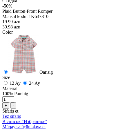
Скидка
-50%
Plaid Button-Front Romper
Məhsul kodu:
1K637310
19.99 azn
39.98 azn
Color
Qarisig
Size
12 Ay
24 Ay
Material
100% Pambig
+
-
Sifariş et
Tez sifariş
В список "Избранное"
Müqayisə üçün əlavə et