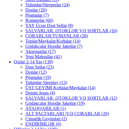
Tulumlar/Sleeperlar
(24)
Donlar
(20)
Pijamalar
(7)
Romperlar
(60)
YAY Ücun Dəst Setlər
(8)
ŞALVARLAR. ƏTƏKLƏR VƏ ŞORTLAR
(16)
CORABLAR/TUMANLAR
(28)
Toplar/Maykalar/Koftalar
(14)
Gödəkcələr Hoodie Jaketlər
(7)
Aksesuarlar
(17)
Yeni Məhsullar
(41)
Qızlar 2-14 Yaş
(139)
Dəst Setlər
(23)
Donlar
(12)
Pijamalar
(19)
Tulumlar Sleeplay
(13)
ÜST GEYİMİ Koftalar/Maykalar
(14)
Denim Jeans
(4)
ŞALVARLAR. ƏTƏKLƏR VƏ ŞORTLAR
(12)
Gödəkcələr Hoodie Jaketlər
(19)
AYAQQABILAR
(1)
ALT PALTARLARI /VƏ CORABLAR
(20)
Çimərlik Geyimləri
(2)
ENDİRİMLƏR
(0)