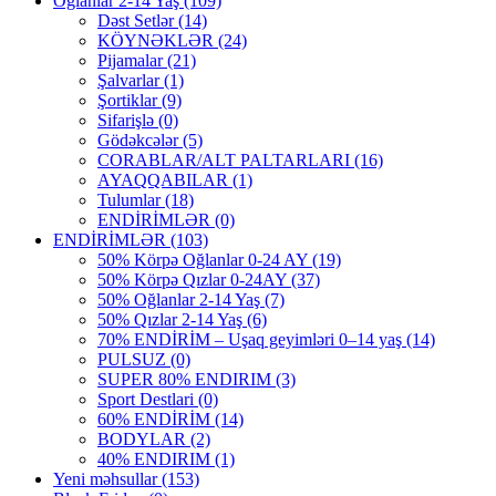
Oğlanlar 2-14 Yaş
(109)
Dəst Setlər
(14)
KÖYNƏKLƏR
(24)
Pijamalar
(21)
Şalvarlar
(1)
Şortiklar
(9)
Sifarişlə
(0)
Gödəkcələr
(5)
CORABLAR/ALT PALTARLARI
(16)
AYAQQABILAR
(1)
Tulumlar
(18)
ENDİRİMLƏR
(0)
ENDİRİMLƏR
(103)
50% Körpə Oğlanlar 0-24 AY
(19)
50% Körpə Qızlar 0-24AY
(37)
50% Oğlanlar 2-14 Yaş
(7)
50% Qızlar 2-14 Yaş
(6)
70% ENDİRİM – Uşaq geyimləri 0–14 yaş
(14)
PULSUZ
(0)
SUPER 80% ENDIRIM
(3)
Sport Destlari
(0)
60% ENDİRİM
(14)
BODYLAR
(2)
40% ENDIRIM
(1)
Yeni məhsullar
(153)