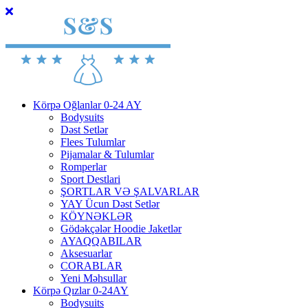
Körpə Oğlanlar 0-24 AY
Bodysuits
Dəst Setlər
Flees Tulumlar
Pijamalar & Tulumlar
Romperlar
Sport Destlari
ŞORTLAR VƏ ŞALVARLAR
YAY Ücun Dəst Setlər
KÖYNƏKLƏR
Gödəkçələr Hoodie Jaketlər
AYAQQABILAR
Aksesuarlar
CORABLAR
Yeni Məhsullar
Körpə Qızlar 0-24AY
Bodysuits