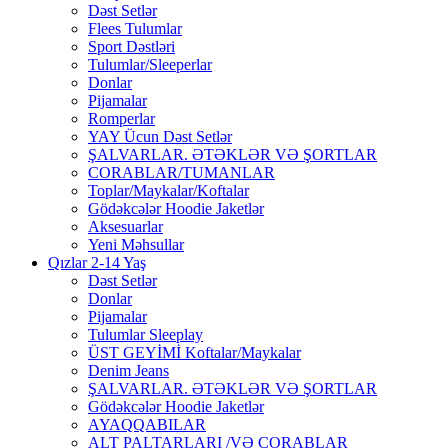
Dəst Setlər
Flees Tulumlar
Sport Dəstləri
Tulumlar/Sleeperlar
Donlar
Pijamalar
Romperlar
YAY Ücun Dəst Setlər
ŞALVARLAR. ƏTƏKLƏR VƏ ŞORTLAR
CORABLAR/TUMANLAR
Toplar/Maykalar/Koftalar
Gödəkcələr Hoodie Jaketlər
Aksesuarlar
Yeni Məhsullar
Qızlar 2-14 Yaş
Dəst Setlər
Donlar
Pijamalar
Tulumlar Sleeplay
ÜST GEYİMİ Koftalar/Maykalar
Denim Jeans
ŞALVARLAR. ƏTƏKLƏR VƏ ŞORTLAR
Gödəkcələr Hoodie Jaketlər
AYAQQABILAR
ALT PALTARLARI /VƏ CORABLAR