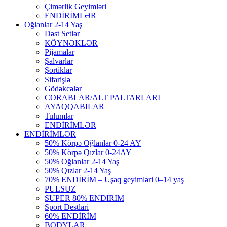
Çimərlik Geyimləri
ENDİRİMLƏR
Oğlanlar 2-14 Yaş
Dəst Setlər
KÖYNƏKLƏR
Pijamalar
Şalvarlar
Şortiklar
Sifarişlə
Gödəkcələr
CORABLAR/ALT PALTARLARI
AYAQQABILAR
Tulumlar
ENDİRİMLƏR
ENDİRİMLƏR
50% Körpə Oğlanlar 0-24 AY
50% Körpə Qızlar 0-24AY
50% Oğlanlar 2-14 Yaş
50% Qızlar 2-14 Yaş
70% ENDİRİM – Uşaq geyimləri 0–14 yaş
PULSUZ
SUPER 80% ENDIRIM
Sport Destlari
60% ENDİRİM
BODYLAR