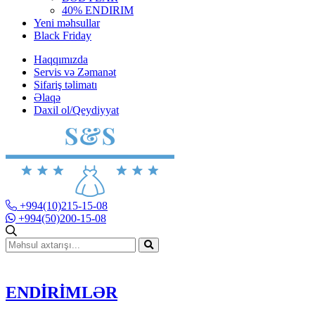
40% ENDIRIM
Yeni məhsullar
Black Friday
Haqqımızda
Servis və Zəmanət
Sifariş təlimatı
Əlaqə
Daxil ol/Qeydiyyat
+994(10)215-15-08
+994(50)200-15-08
ENDİRİMLƏR