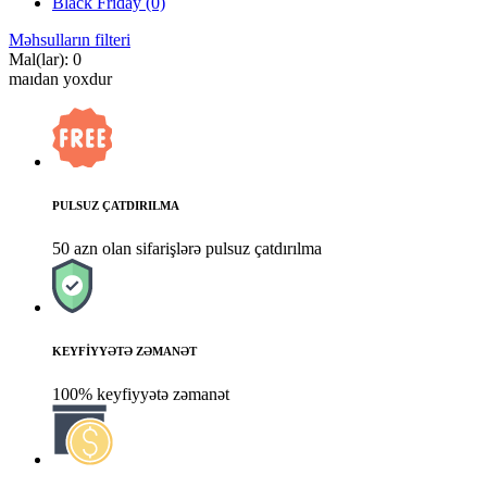
Black Friday
(0)
Məhsulların filteri
Mal(lar): 0
maıdan yoxdur
PULSUZ ÇATDIRILMA
50 azn olan sifarişlərə pulsuz çatdırılma
KEYFİYYƏTƏ ZƏMANƏT
100% keyfiyyətə zəmanət