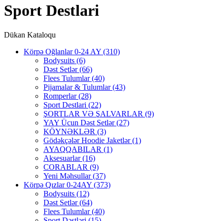
Sport Destlari
Dükan Kataloqu
Körpə Oğlanlar 0-24 AY
(310)
Bodysuits
(6)
Dəst Setlər
(66)
Flees Tulumlar
(40)
Pijamalar & Tulumlar
(43)
Romperlar
(28)
Sport Destlari
(22)
ŞORTLAR VƏ ŞALVARLAR
(9)
YAY Ücun Dəst Setlər
(27)
KÖYNƏKLƏR
(3)
Gödəkçələr Hoodie Jaketlər
(1)
AYAQQABILAR
(1)
Aksesuarlar
(16)
CORABLAR
(9)
Yeni Məhsullar
(37)
Körpə Qızlar 0-24AY
(373)
Bodysuits
(12)
Dəst Setlər
(64)
Flees Tulumlar
(40)
Sport Dəstləri
(15)