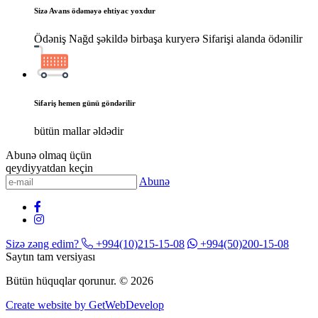
Sizə Avans ödəməyə ehtiyac yoxdur
Ödəniş Nağd şəkildə birbaşa kuryerə Sifarişi alanda ödənilir
Sifariş hemen günü göndərilir
bütün mallar əldədir
Abunə olmaq üçün
qeydiyyatdan keçin
Abunə
Sizə zəng edim?
+994(10)215-15-08
+994(50)200-15-08
Saytın tam versiyası
Bütün hüquqlar qorunur. © 2026
Create website by GetWebDevelop