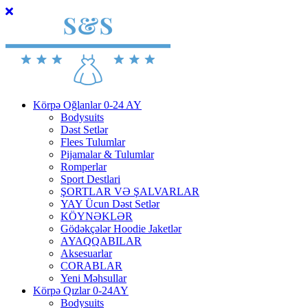
Körpə Oğlanlar 0-24 AY
Bodysuits
Dəst Setlər
Flees Tulumlar
Pijamalar & Tulumlar
Romperlar
Sport Destlari
ŞORTLAR VƏ ŞALVARLAR
YAY Ücun Dəst Setlər
KÖYNƏKLƏR
Gödəkçələr Hoodie Jaketlər
AYAQQABILAR
Aksesuarlar
CORABLAR
Yeni Məhsullar
Körpə Qızlar 0-24AY
Bodysuits