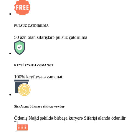
PULSUZ ÇATDIRILMA
50 azn olan sifarişlərə pulsuz çatdırılma
KEYFİYYƏTƏ ZƏMANƏT
100% keyfiyyətə zəmanət
Sizə Avans ödəməyə ehtiyac yoxdur
Ödəniş Nağd şəkildə birbaşa kuryerə Sifarişi alanda ödənilir