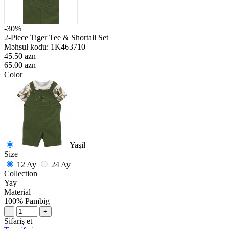
-30%
2-Piece Tiger Tee & Shortall Set
Məhsul kodu:
1K463710
45.50 azn
65.00 azn
Color
Yaşil
Size
12 Ay
24 Ay
Collection
Yay
Material
100% Pambig
-
+
Sifariş et