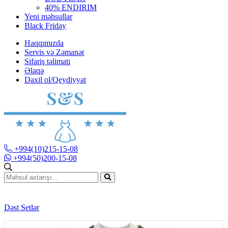
40% ENDIRIM
Yeni məhsullar
Black Friday
Haqqımızda
Servis və Zəmanət
Sifariş təlimatı
Əlaqə
Daxil ol/Qeydiyyat
+994(10)215-15-08
+994(50)200-15-08
Dəst Setlər