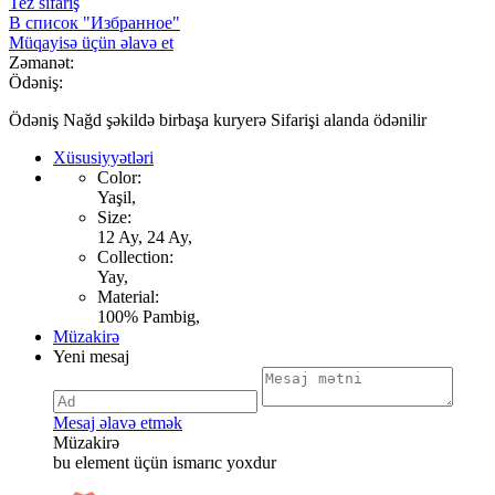
Tez sifariş
В список "Избранное"
Müqayisə üçün əlavə et
Zəmanət:
Ödəniş:
Ödəniş Nağd şəkildə birbaşa kuryerə Sifarişi alanda ödənilir
Xüsusiyyətləri
Color:
Yaşil,
Size:
12 Ay, 24 Ay,
Collection:
Yay,
Material:
100% Pambig,
Müzakirə
Yeni mesaj
Mesaj əlavə etmək
Müzakirə
bu element üçün ismarıc yoxdur