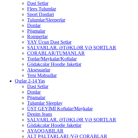
Dəst Setlər
Flees Tulumlar
Sport Dəstləri
Tulumlar/Sleeperlar
Donlar
Pijamalar
Romperlar
YAY Ücun Dəst Setlər
ŞALVARLAR. ƏTƏKLƏR VƏ ŞORTLAR
CORABLAR/TUMANLAR
Toplar/Maykalar/Koftalar
Gödəkcələr Hoodie Jaketlər
Aksesuarlar
Yeni Məhsullar
Qızlar 2-14 Yaş
Dəst Setlər
Donlar
Pijamalar
Tulumlar Sleeplay
ÜST GEYİMİ Koftalar/Maykalar
Denim Jeans
ŞALVARLAR. ƏTƏKLƏR VƏ ŞORTLAR
Gödəkcələr Hoodie Jaketlər
AYAQQABILAR
ALT PALTARLARI /VƏ CORABLAR