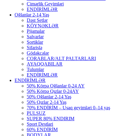
Çimərlik Geyimləri
ENDİRİMLƏR
Oğlanlar 2-14 Yaş
Dəst Setlər
KÖYNƏKLƏR
Pijamalar
Şalvarlar
Şortiklar
Sifarişlə
Gödəkcələr
CORABLAR/ALT PALTARLARI
AYAQQABILAR
Tulumlar
ENDİRİMLƏR
ENDİRİMLƏR
50% Körpə Oğlanlar 0-24 AY
50% Körpə Qızlar 0-24AY
50% Oğlanlar 2-14 Yaş
50% Qızlar 2-14 Yaş
70% ENDİRİM – Uşaq geyimləri 0–14 yaş
PULSUZ
SUPER 80% ENDIRIM
Sport Destlari
60% ENDİRİM
BODYLAR