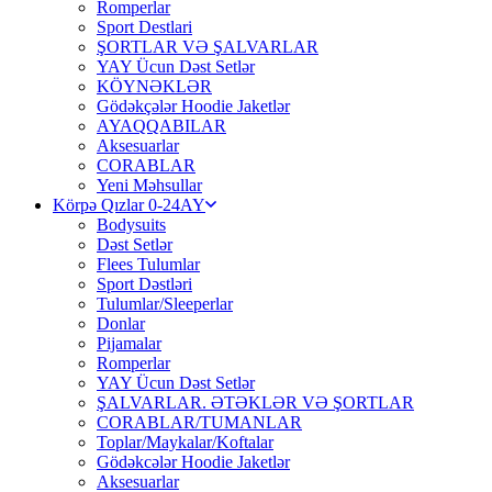
Romperlar
Sport Destlari
ŞORTLAR VƏ ŞALVARLAR
YAY Ücun Dəst Setlər
KÖYNƏKLƏR
Gödəkçələr Hoodie Jaketlər
AYAQQABILAR
Aksesuarlar
CORABLAR
Yeni Məhsullar
Körpə Qızlar 0-24AY
Bodysuits
Dəst Setlər
Flees Tulumlar
Sport Dəstləri
Tulumlar/Sleeperlar
Donlar
Pijamalar
Romperlar
YAY Ücun Dəst Setlər
ŞALVARLAR. ƏTƏKLƏR VƏ ŞORTLAR
CORABLAR/TUMANLAR
Toplar/Maykalar/Koftalar
Gödəkcələr Hoodie Jaketlər
Aksesuarlar