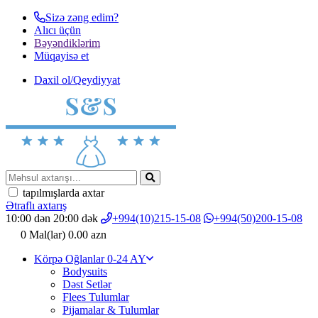
Sizə zəng edim?
Alıcı üçün
Bəyəndiklərim
Müqayisә et
Daxil ol/Qeydiyyat
tapılmışlarda axtar
Ətraflı axtarış
10:00 dən 20:00 dək
+994(10)215-15-08
+994(50)200-15-08
0
Mal(lar)
0.00 azn
Körpə Oğlanlar 0-24 AY
Bodysuits
Dəst Setlər
Flees Tulumlar
Pijamalar & Tulumlar