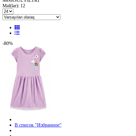
MƏHSUL FILTRI
Mal(lar): 12
-80%
В список "Избранное"