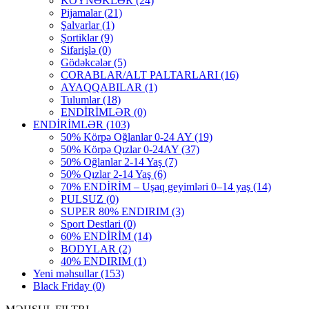
KÖYNƏKLƏR
(24)
Pijamalar
(21)
Şalvarlar
(1)
Şortiklar
(9)
Sifarişlə
(0)
Gödəkcələr
(5)
CORABLAR/ALT PALTARLARI
(16)
AYAQQABILAR
(1)
Tulumlar
(18)
ENDİRİMLƏR
(0)
ENDİRİMLƏR
(103)
50% Körpə Oğlanlar 0-24 AY
(19)
50% Körpə Qızlar 0-24AY
(37)
50% Oğlanlar 2-14 Yaş
(7)
50% Qızlar 2-14 Yaş
(6)
70% ENDİRİM – Uşaq geyimləri 0–14 yaş
(14)
PULSUZ
(0)
SUPER 80% ENDIRIM
(3)
Sport Destlari
(0)
60% ENDİRİM
(14)
BODYLAR
(2)
40% ENDIRIM
(1)
Yeni məhsullar
(153)
Black Friday
(0)