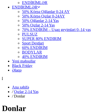
ENDİRİMLƏR
ENDİRİMLƏR
50% Körpə Oğlanlar 0-24 AY
50% Körpə Qızlar 0-24AY
50% Oğlanlar 2-14 Yaş
50% Qızlar 2-14 Yaş
70% ENDİRİM – Uşaq geyimləri 0–14 yaş
PULSUZ
SUPER 80% ENDIRIM
Sport Destlari
60% ENDİRİM
BODYLAR
40% ENDIRIM
Yeni məhsullar
Black Friday
Əlaqə
Ana səhifə
/
Qızlar 2-14 Yaş
/
Donlar
Donlar