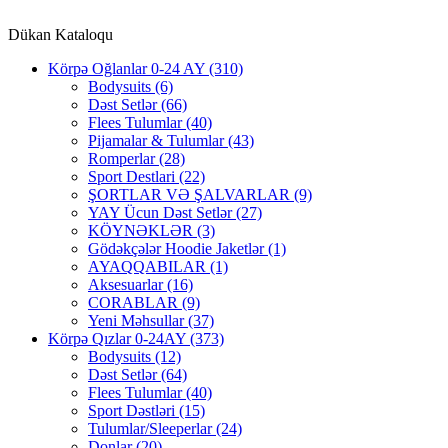
Dükan Kataloqu
Körpə Oğlanlar 0-24 AY
(310)
Bodysuits
(6)
Dəst Setlər
(66)
Flees Tulumlar
(40)
Pijamalar & Tulumlar
(43)
Romperlar
(28)
Sport Destlari
(22)
ŞORTLAR VƏ ŞALVARLAR
(9)
YAY Ücun Dəst Setlər
(27)
KÖYNƏKLƏR
(3)
Gödəkçələr Hoodie Jaketlər
(1)
AYAQQABILAR
(1)
Aksesuarlar
(16)
CORABLAR
(9)
Yeni Məhsullar
(37)
Körpə Qızlar 0-24AY
(373)
Bodysuits
(12)
Dəst Setlər
(64)
Flees Tulumlar
(40)
Sport Dəstləri
(15)
Tulumlar/Sleeperlar
(24)
Donlar
(20)