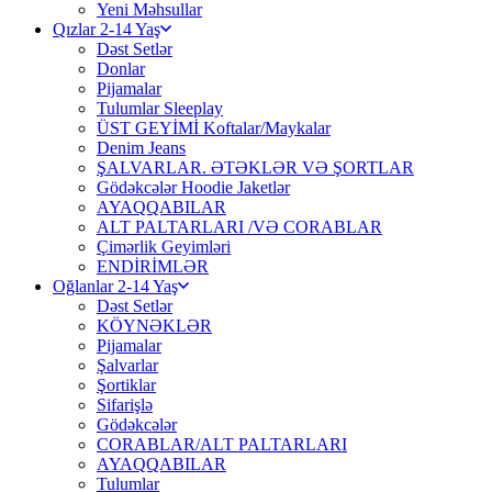
Yeni Məhsullar
Qızlar 2-14 Yaş
Dəst Setlər
Donlar
Pijamalar
Tulumlar Sleeplay
ÜST GEYİMİ Koftalar/Maykalar
Denim Jeans
ŞALVARLAR. ƏTƏKLƏR VƏ ŞORTLAR
Gödəkcələr Hoodie Jaketlər
AYAQQABILAR
ALT PALTARLARI /VƏ CORABLAR
Çimərlik Geyimləri
ENDİRİMLƏR
Oğlanlar 2-14 Yaş
Dəst Setlər
KÖYNƏKLƏR
Pijamalar
Şalvarlar
Şortiklar
Sifarişlə
Gödəkcələr
CORABLAR/ALT PALTARLARI
AYAQQABILAR
Tulumlar