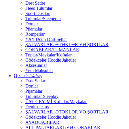
Dəst Setlər
Flees Tulumlar
Sport Dəstləri
Tulumlar/Sleeperlar
Donlar
Pijamalar
Romperlar
YAY Ücun Dəst Setlər
ŞALVARLAR. ƏTƏKLƏR VƏ ŞORTLAR
CORABLAR/TUMANLAR
Toplar/Maykalar/Koftalar
Gödəkcələr Hoodie Jaketlər
Aksesuarlar
Yeni Məhsullar
Qızlar 2-14 Yaş
Dəst Setlər
Donlar
Pijamalar
Tulumlar Sleeplay
ÜST GEYİMİ Koftalar/Maykalar
Denim Jeans
ŞALVARLAR. ƏTƏKLƏR VƏ ŞORTLAR
Gödəkcələr Hoodie Jaketlər
AYAQQABILAR
ALT PALTARLARI /VƏ CORABLAR