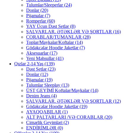
Tulumlar/Sleeperlar
(24)
Donlar
(20)
Pijamalar
(7)
Romperlar
(60)
YAY Ücun Dəst Setlər
(8)
ŞALVARLAR. ƏTƏKLƏR VƏ ŞORTLAR
(16)
CORABLAR/TUMANLAR
(28)
Toplar/Maykalar/Koftalar
(14)
Gödəkcələr Hoodie Jaketlər
(7)
Aksesuarlar
(17)
Yeni Məhsullar
(41)
Qızlar 2-14 Yaş
(139)
Dəst Setlər
(23)
Donlar
(12)
Pijamalar
(19)
Tulumlar Sleeplay
(13)
ÜST GEYİMİ Koftalar/Maykalar
(14)
Denim Jeans
(4)
ŞALVARLAR. ƏTƏKLƏR VƏ ŞORTLAR
(12)
Gödəkcələr Hoodie Jaketlər
(19)
AYAQQABILAR
(1)
ALT PALTARLARI /VƏ CORABLAR
(20)
Çimərlik Geyimləri
(2)
ENDİRİMLƏR
(0)