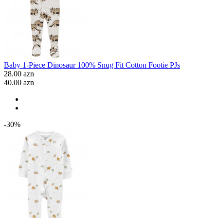
Baby 1-Piece Dinosaur 100% Snug Fit Cotton Footie PJs
28.00 azn
40.00 azn
-30%