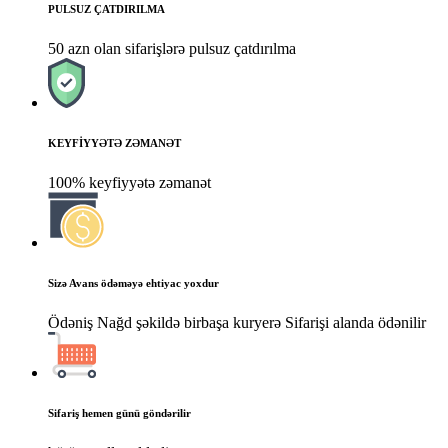
PULSUZ ÇATDIRILMA
50 azn olan sifarişlərə pulsuz çatdırılma
KEYFİYYƏTƏ ZƏMANƏT
100% keyfiyyətə zəmanət
Sizə Avans ödəməyə ehtiyac yoxdur
Ödəniş Nağd şəkildə birbaşa kuryerə Sifarişi alanda ödənilir
Sifariş hemen günü göndərilir