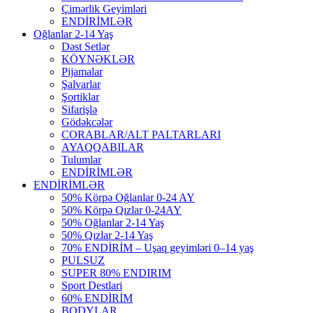
Çimərlik Geyimləri
ENDİRİMLƏR
Oğlanlar 2-14 Yaş
Dəst Setlər
KÖYNƏKLƏR
Pijamalar
Şalvarlar
Şortiklar
Sifarişlə
Gödəkcələr
CORABLAR/ALT PALTARLARI
AYAQQABILAR
Tulumlar
ENDİRİMLƏR
ENDİRİMLƏR
50% Körpə Oğlanlar 0-24 AY
50% Körpə Qızlar 0-24AY
50% Oğlanlar 2-14 Yaş
50% Qızlar 2-14 Yaş
70% ENDİRİM – Uşaq geyimləri 0–14 yaş
PULSUZ
SUPER 80% ENDIRIM
Sport Destlari
60% ENDİRİM
BODYLAR