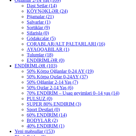
Oğlanlar 2-14 Yaş
(109)
Dəst Setlər
(14)
KÖYNƏKLƏR
(24)
Pijamalar
(21)
Şalvarlar
(1)
Şortiklar
(9)
Sifarişlə
(0)
Gödəkcələr
(5)
CORABLAR/ALT PALTARLARI
(16)
AYAQQABILAR
(1)
Tulumlar
(18)
ENDİRİMLƏR
(0)
ENDİRİMLƏR
(103)
50% Körpə Oğlanlar 0-24 AY
(19)
50% Körpə Qızlar 0-24AY
(37)
50% Oğlanlar 2-14 Yaş
(7)
50% Qızlar 2-14 Yaş
(6)
70% ENDİRİM – Uşaq geyimləri 0–14 yaş
(14)
PULSUZ
(0)
SUPER 80% ENDIRIM
(3)
Sport Destlari
(0)
60% ENDİRİM
(14)
BODYLAR
(2)
40% ENDIRIM
(1)
Yeni məhsullar
(153)