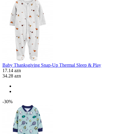
Baby Thanksgiving Snap-Up Thermal Sleep & Play
17.14 azn
34.28 azn
-30%