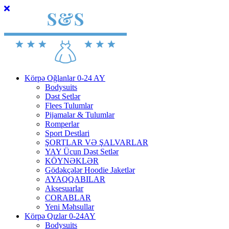
Körpə Oğlanlar 0-24 AY
Bodysuits
Dəst Setlər
Flees Tulumlar
Pijamalar & Tulumlar
Romperlar
Sport Destlari
ŞORTLAR VƏ ŞALVARLAR
YAY Ücun Dəst Setlər
KÖYNƏKLƏR
Gödəkçələr Hoodie Jaketlər
AYAQQABILAR
Aksesuarlar
CORABLAR
Yeni Məhsullar
Körpə Qızlar 0-24AY
Bodysuits