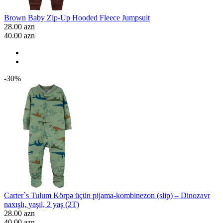
Brown Baby Zip-Up Hooded Fleece Jumpsuit
28.00 azn
40.00 azn
-30%
Carter`s Tulum Körpə üçün pijama-kombinezon (slip) – Dinozavr
naxışlı, yaşıl, 2 yaş (2T)
28.00 azn
40.00 azn