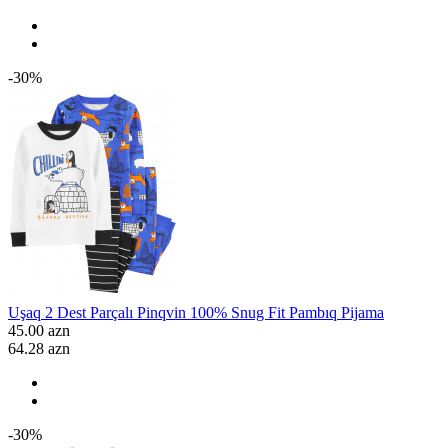
-30%
Uşaq 2 Dest Parçalı Pinqvin 100% Snug Fit Pambıq Pijama
45.00 azn
64.28 azn
-30%