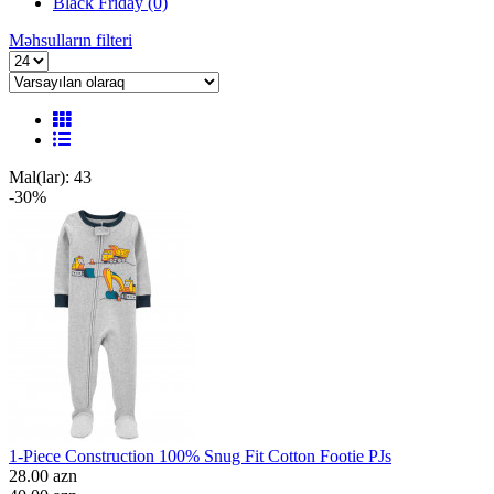
Black Friday
(0)
Məhsulların filteri
Mal(lar): 43
-30%
1-Piece Construction 100% Snug Fit Cotton Footie PJs
28.00 azn