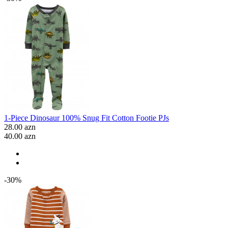
1-Piece Dinosaur 100% Snug Fit Cotton Footie PJs
28.00 azn
40.00 azn
-30%