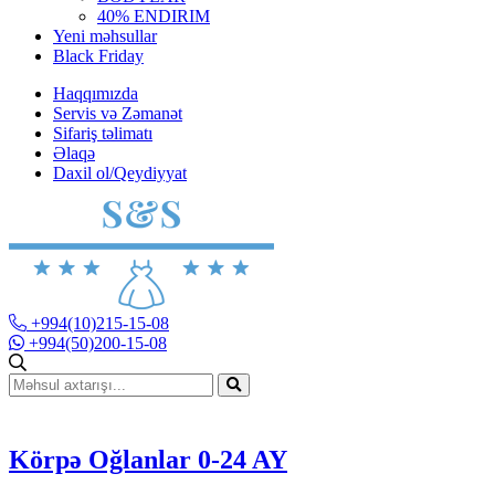
40% ENDIRIM
Yeni məhsullar
Black Friday
Haqqımızda
Servis və Zəmanət
Sifariş təlimatı
Əlaqə
Daxil ol/Qeydiyyat
+994(10)215-15-08
+994(50)200-15-08
Körpə Oğlanlar 0-24 AY