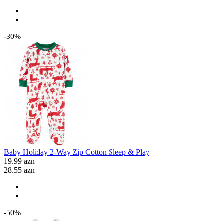
-30%
Baby Holiday 2-Way Zip Cotton Sleep & Play
19.99 azn
28.55 azn
-50%