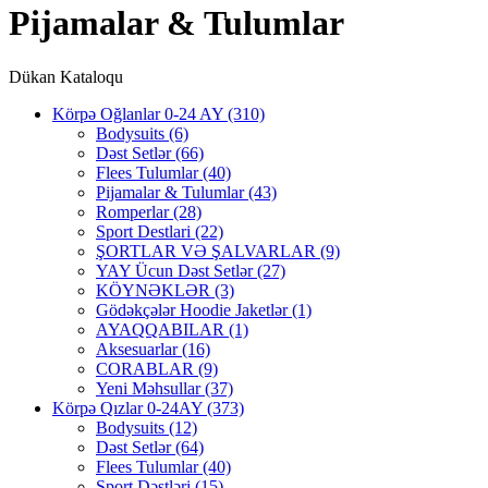
Pijamalar & Tulumlar
Dükan Kataloqu
Körpə Oğlanlar 0-24 AY
(310)
Bodysuits
(6)
Dəst Setlər
(66)
Flees Tulumlar
(40)
Pijamalar & Tulumlar
(43)
Romperlar
(28)
Sport Destlari
(22)
ŞORTLAR VƏ ŞALVARLAR
(9)
YAY Ücun Dəst Setlər
(27)
KÖYNƏKLƏR
(3)
Gödəkçələr Hoodie Jaketlər
(1)
AYAQQABILAR
(1)
Aksesuarlar
(16)
CORABLAR
(9)
Yeni Məhsullar
(37)
Körpə Qızlar 0-24AY
(373)
Bodysuits
(12)
Dəst Setlər
(64)
Flees Tulumlar
(40)
Sport Dəstləri
(15)