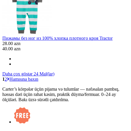
Пижамы без ног из 100% хлопка плотного кроя Tractor
28.00 azn
40.00 azn
Daha çox göstər 24 Mal(lar)
1
2
Hamısına baxın
Carter’s körpələr üçün pijama və tulumlar — nəfəsalan pambıq,
həssas dəri üçün rahat kəsim, praktik düymə/fermuar. 0–24 ay
ölçüləri. Bakı üzrə sürətli çatdırılma.