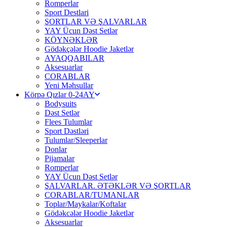
Romperlar
Sport Destlari
ŞORTLAR VƏ ŞALVARLAR
YAY Ücun Dəst Setlər
KÖYNƏKLƏR
Gödəkçələr Hoodie Jaketlər
AYAQQABILAR
Aksesuarlar
CORABLAR
Yeni Məhsullar
Körpə Qızlar 0-24AY
Bodysuits
Dəst Setlər
Flees Tulumlar
Sport Dəstləri
Tulumlar/Sleeperlar
Donlar
Pijamalar
Romperlar
YAY Ücun Dəst Setlər
ŞALVARLAR. ƏTƏKLƏR VƏ ŞORTLAR
CORABLAR/TUMANLAR
Toplar/Maykalar/Koftalar
Gödəkcələr Hoodie Jaketlər
Aksesuarlar