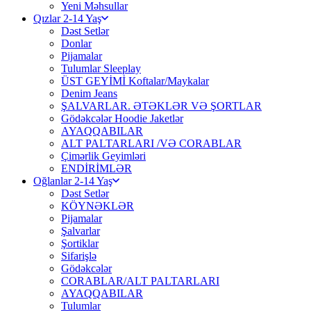
Yeni Məhsullar
Qızlar 2-14 Yaş
Dəst Setlər
Donlar
Pijamalar
Tulumlar Sleeplay
ÜST GEYİMİ Koftalar/Maykalar
Denim Jeans
ŞALVARLAR. ƏTƏKLƏR VƏ ŞORTLAR
Gödəkcələr Hoodie Jaketlər
AYAQQABILAR
ALT PALTARLARI /VƏ CORABLAR
Çimərlik Geyimləri
ENDİRİMLƏR
Oğlanlar 2-14 Yaş
Dəst Setlər
KÖYNƏKLƏR
Pijamalar
Şalvarlar
Şortiklar
Sifarişlə
Gödəkcələr
CORABLAR/ALT PALTARLARI
AYAQQABILAR
Tulumlar