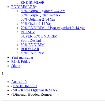
ENDİRİMLƏR
ENDİRİMLƏR
50% Körpə Oğlanlar 0-24 AY
50% Körpə Qızlar 0-24AY
50% Oğlanlar 2-14 Yaş
50% Qızlar 2-14 Yaş
70% ENDİRİM – Uşaq geyimləri 0–14 yaş
PULSUZ
SUPER 80% ENDIRIM
Sport Destlari
60% ENDİRİM
BODYLAR
40% ENDIRIM
Yeni məhsullar
Black Friday
Əlaqə
Ana səhifə
/
ENDİRİMLƏR
/
50% Körpə Oğlanlar 0-24 AY
/
Dinosaur Hooded Romper