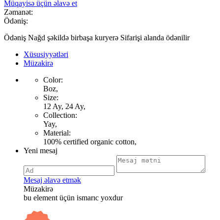
Müqayisə üçün əlavə et
Zəmanət:
Ödəniş:
Ödəniş Nağd şəkildə birbaşa kuryerə Sifarişi alanda ödənilir
Xüsusiyyətləri
Müzakirə
Color:
Boz,
Size:
12 Ay, 24 Ay,
Collection:
Yay,
Material:
100% certified organic cotton,
Yeni mesaj
Mesaj əlavə etmək
Müzakirə
bu element üçün ismarıc yoxdur