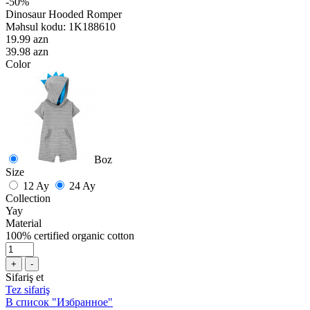
-50%
Dinosaur Hooded Romper
Məhsul kodu:
1K188610
19.99 azn
39.98 azn
Color
Boz
Size
12 Ay
24 Ay
Collection
Yay
Material
100% certified organic cotton
+
-
Sifariş et
Tez sifariş
В список "Избранное"