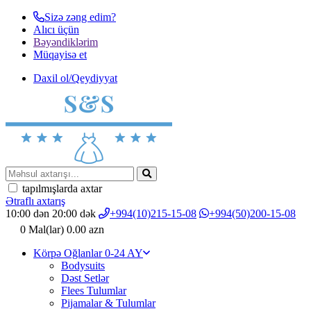
Sizə zəng edim?
Alıcı üçün
Bəyəndiklərim
Müqayisә et
Daxil ol/Qeydiyyat
tapılmışlarda axtar
Ətraflı axtarış
10:00 dən 20:00 dək
+994(10)215-15-08
+994(50)200-15-08
0
Mal(lar)
0.00 azn
Körpə Oğlanlar 0-24 AY
Bodysuits
Dəst Setlər
Flees Tulumlar
Pijamalar & Tulumlar