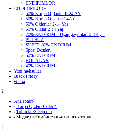
ENDİRİMLƏR
ENDİRİMLƏR
50% Körpə Oğlanlar 0-24 AY
50% Körpə Qızlar 0-24AY
50% Oğlanlar 2-14 Yaş
50% Qızlar 2-14 Yaş
70% ENDİRİM – Uşaq geyimləri 0–14 yaş
PULSUZ
SUPER 80% ENDIRIM
Sport Destlari
60% ENDİRİM
BODYLAR
40% ENDIRIM
Yeni məhsullar
Black Friday
Əlaqə
Ana səhifə
/
Körpə Qızlar 0-24AY
/
Tulumlar/Sleeperlar
/
Медведи Комбинезон-слип из хлопка