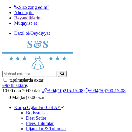
Sizə zəng edim?
Alıcı üçün
Bəyəndiklərim
Müqayisә et
Daxil ol/Qeydiyyat
tapılmışlarda axtar
Ətraflı axtarış
10:00 dən 20:00 dək
+994(10)215-15-08
+994(50)200-15-08
0
Mal(lar)
0.00 azn
Körpə Oğlanlar 0-24 AY
Bodysuits
Dəst Setlər
Flees Tulumlar
Pijamalar & Tulumlar