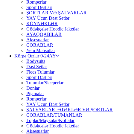
Romperlar
Sport Destlari
ŞORTLAR VƏ ŞALVARLAR
YAY Ücun Dəst Setlər
KÖYNƏKLƏR
Gödəkçələr Hoodie Jaketlər
AYAQQABILAR
Aksesuarlar
CORABLAR
Yeni Məhsullar
Körpə Qızlar 0-24AY
Bodysuits
Dəst Setlər
Flees Tulumlar
Sport Dəstləri
Tulumlar/Sleeperlar
Donlar
Pijamalar
Romperlar
YAY Ücun Dəst Setlər
ŞALVARLAR. ƏTƏKLƏR VƏ ŞORTLAR
CORABLAR/TUMANLAR
Toplar/Maykalar/Koftalar
Gödəkcələr Hoodie Jaketlər
Aksesuarlar