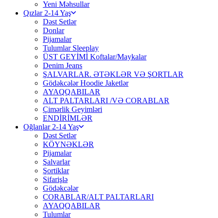
Yeni Məhsullar
Qızlar 2-14 Yaş
Dəst Setlər
Donlar
Pijamalar
Tulumlar Sleeplay
ÜST GEYİMİ Koftalar/Maykalar
Denim Jeans
ŞALVARLAR. ƏTƏKLƏR VƏ ŞORTLAR
Gödəkcələr Hoodie Jaketlər
AYAQQABILAR
ALT PALTARLARI /VƏ CORABLAR
Çimərlik Geyimləri
ENDİRİMLƏR
Oğlanlar 2-14 Yaş
Dəst Setlər
KÖYNƏKLƏR
Pijamalar
Şalvarlar
Şortiklar
Sifarişlə
Gödəkcələr
CORABLAR/ALT PALTARLARI
AYAQQABILAR
Tulumlar