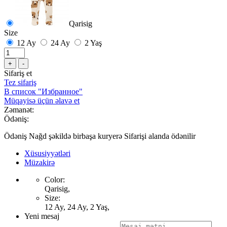
Qarisig
Size
12 Ay
24 Ay
2 Yaş
+
-
Sifariş et
Tez sifariş
В список "Избранное"
Müqayisə üçün əlavə et
Zəmanət:
Ödəniş:
Ödəniş Nağd şəkildə birbaşa kuryerə Sifarişi alanda ödənilir
Xüsusiyyətləri
Müzakirə
Color:
Qarisig,
Size:
12 Ay, 24 Ay, 2 Yaş,
Yeni mesaj