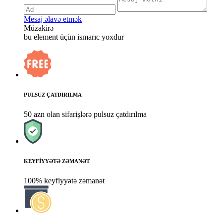
Mesaj əlavə etmək
Müzakirə
bu element üçün ismarıc yoxdur
PULSUZ ÇATDIRILMA
50 azn olan sifarişlərə pulsuz çatdırılma
KEYFİYYƏTƏ ZƏMANƏT
100% keyfiyyətə zəmanət