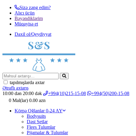
Sizə zəng edim?
Alıcı üçün
Bəyəndiklərim
Müqayisә et
Daxil ol/Qeydiyyat
tapılmışlarda axtar
Ətraflı axtarış
10:00 dən 20:00 dək
+994(10)215-15-08
+994(50)200-15-08
0
Mal(lar)
0.00 azn
Körpə Oğlanlar 0-24 AY
Bodysuits
Dəst Setlər
Flees Tulumlar
Pijamalar & Tulumlar