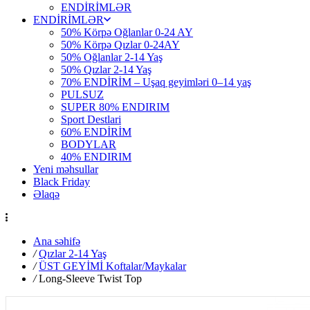
ENDİRİMLƏR
ENDİRİMLƏR
50% Körpə Oğlanlar 0-24 AY
50% Körpə Qızlar 0-24AY
50% Oğlanlar 2-14 Yaş
50% Qızlar 2-14 Yaş
70% ENDİRİM – Uşaq geyimləri 0–14 yaş
PULSUZ
SUPER 80% ENDIRIM
Sport Destlari
60% ENDİRİM
BODYLAR
40% ENDIRIM
Yeni məhsullar
Black Friday
Əlaqə
Ana səhifə
/
Qızlar 2-14 Yaş
/
ÜST GEYİMİ Koftalar/Maykalar
/
Long-Sleeve Twist Top