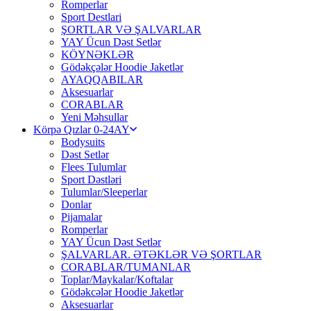
Romperlar
Sport Destlari
ŞORTLAR VƏ ŞALVARLAR
YAY Ücun Dəst Setlər
KÖYNƏKLƏR
Gödəkçələr Hoodie Jaketlər
AYAQQABILAR
Aksesuarlar
CORABLAR
Yeni Məhsullar
Körpə Qızlar 0-24AY
Bodysuits
Dəst Setlər
Flees Tulumlar
Sport Dəstləri
Tulumlar/Sleeperlar
Donlar
Pijamalar
Romperlar
YAY Ücun Dəst Setlər
ŞALVARLAR. ƏTƏKLƏR VƏ ŞORTLAR
CORABLAR/TUMANLAR
Toplar/Maykalar/Koftalar
Gödəkcələr Hoodie Jaketlər
Aksesuarlar