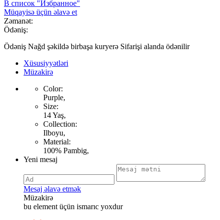
В список "Избранное"
Müqayisə üçün əlavə et
Zəmanət:
Ödəniş:
Ödəniş Nağd şəkildə birbaşa kuryerə Sifarişi alanda ödənilir
Xüsusiyyətləri
Müzakirə
Color:
Purple,
Size:
14 Yaş,
Collection:
Ilboyu,
Material:
100% Pambig,
Yeni mesaj
Mesaj əlavə etmək
Müzakirə
bu element üçün ismarıc yoxdur