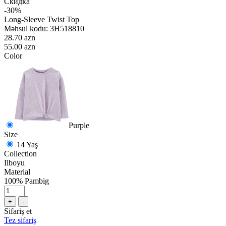
Скидка
-30%
Long-Sleeve Twist Top
Məhsul kodu:
3H518810
28.70 azn
55.00 azn
Color
Purple
Size
14 Yaş
Collection
Ilboyu
Material
100% Pambig
+
-
Sifariş et
Tez sifariş