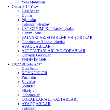
Yeni Məhsullar
Qızlar 2-14 Yaş
Dəst Setlər
Donlar
Pijamalar
Tulumlar Sleeplay
ÜST GEYİMİ Koftalar/Maykalar
Denim Jeans
ŞALVARLAR. ƏTƏKLƏR VƏ ŞORTLAR
Gödəkcələr Hoodie Jaketlər
AYAQQABILAR
ALT PALTARLARI /VƏ CORABLAR
Çimərlik Geyimləri
ENDİRİMLƏR
Oğlanlar 2-14 Yaş
Dəst Setlər
KÖYNƏKLƏR
Pijamalar
Şalvarlar
Şortiklar
Sifarişlə
Gödəkcələr
CORABLAR/ALT PALTARLARI
AYAQQABILAR
Tulumlar