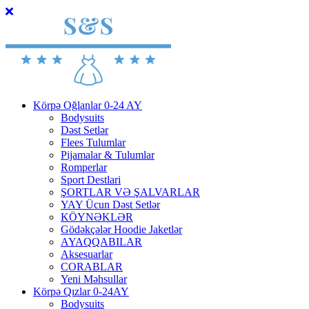
Körpə Oğlanlar 0-24 AY
Bodysuits
Dəst Setlər
Flees Tulumlar
Pijamalar & Tulumlar
Romperlar
Sport Destlari
ŞORTLAR VƏ ŞALVARLAR
YAY Ücun Dəst Setlər
KÖYNƏKLƏR
Gödəkçələr Hoodie Jaketlər
AYAQQABILAR
Aksesuarlar
CORABLAR
Yeni Məhsullar
Körpə Qızlar 0-24AY
Bodysuits