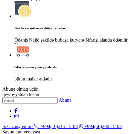
Sizə Avans ödəməyə ehtiyac yoxdur
Ödəniş Nağd şəkildə birbaşa kuryerə Sifarişi alanda ödənilir
Sifariş hemen günü göndərilir
bütün mallar əldədir
Abunə olmaq üçün
qeydiyyatdan keçin
Abunə
Sizə zəng edim?
+994(10)215-15-08
+994(50)200-15-08
Saytın tam versiyası