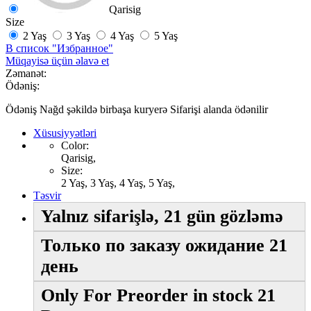
Qarisig
Size
2 Yaş
3 Yaş
4 Yaş
5 Yaş
В список "Избранное"
Müqayisə üçün əlavə et
Zəmanət:
Ödəniş:
Ödəniş Nağd şəkildə birbaşa kuryerə Sifarişi alanda ödənilir
Xüsusiyyətləri
Color:
Qarisig,
Size:
2 Yaş, 3 Yaş, 4 Yaş, 5 Yaş,
Təsvir
Yalnız sifarişlə, 21 gün gözləmə
Только по заказу ожидание 21
день
Only For Preorder in stock 21