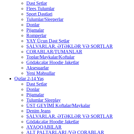
Dəst Setlər
Flees Tulumlar
Sport Dəstləri
Tulumlar/Sleeperlar
Donlar
Pijamalar
Romperlar
YAY Ücun Dəst Setlər
ŞALVARLAR. ƏTƏKLƏR VƏ ŞORTLAR
CORABLAR/TUMANLAR
Toplar/Maykalar/Koftalar
Gödəkcələr Hoodie Jaketlər
Aksesuarlar
Yeni Məhsullar
Qızlar 2-14 Yaş
Dəst Setlər
Donlar
Pijamalar
Tulumlar Sleeplay
ÜST GEYİMİ Koftalar/Maykalar
Denim Jeans
ŞALVARLAR. ƏTƏKLƏR VƏ ŞORTLAR
Gödəkcələr Hoodie Jaketlər
AYAQQABILAR
ALT PALTARLARI /VƏ CORABLAR