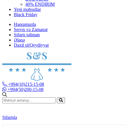
40% ENDIRIM
Yeni məhsullar
Black Friday
Haqqımızda
Servis və Zəmanət
Sifariş təlimatı
Əlaqə
Daxil ol/Qeydiyyat
+994(10)215-15-08
+994(50)200-15-08
Sifarişlə