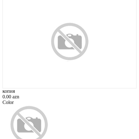
копия
0.00 azn
Color