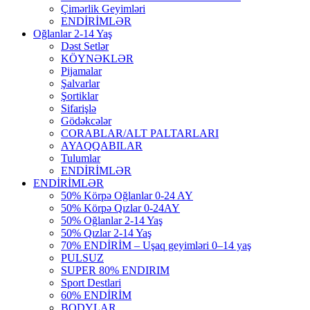
Çimərlik Geyimləri
ENDİRİMLƏR
Oğlanlar 2-14 Yaş
Dəst Setlər
KÖYNƏKLƏR
Pijamalar
Şalvarlar
Şortiklar
Sifarişlə
Gödəkcələr
CORABLAR/ALT PALTARLARI
AYAQQABILAR
Tulumlar
ENDİRİMLƏR
ENDİRİMLƏR
50% Körpə Oğlanlar 0-24 AY
50% Körpə Qızlar 0-24AY
50% Oğlanlar 2-14 Yaş
50% Qızlar 2-14 Yaş
70% ENDİRİM – Uşaq geyimləri 0–14 yaş
PULSUZ
SUPER 80% ENDIRIM
Sport Destlari
60% ENDİRİM
BODYLAR