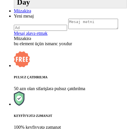
Day
Müzakirə
Yeni mesaj
Mesaj əlavə etmək
Müzakirə
bu element üçün ismarıc yoxdur
PULSUZ ÇATDIRILMA
50 azn olan sifarişlərə pulsuz çatdırılma
KEYFİYYƏTƏ ZƏMANƏT
100% keyfiyyətə zəmanət