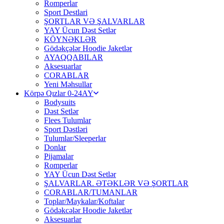
Romperlar
Sport Destlari
ŞORTLAR VƏ ŞALVARLAR
YAY Ücun Dəst Setlər
KÖYNƏKLƏR
Gödəkçələr Hoodie Jaketlər
AYAQQABILAR
Aksesuarlar
CORABLAR
Yeni Məhsullar
Körpə Qızlar 0-24AY
Bodysuits
Dəst Setlər
Flees Tulumlar
Sport Dəstləri
Tulumlar/Sleeperlar
Donlar
Pijamalar
Romperlar
YAY Ücun Dəst Setlər
ŞALVARLAR. ƏTƏKLƏR VƏ ŞORTLAR
CORABLAR/TUMANLAR
Toplar/Maykalar/Koftalar
Gödəkcələr Hoodie Jaketlər
Aksesuarlar