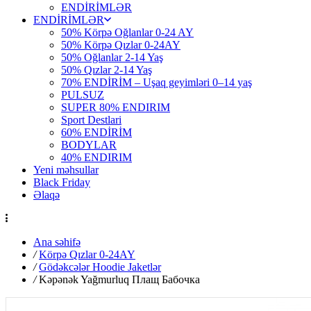
ENDİRİMLƏR
ENDİRİMLƏR
50% Körpə Oğlanlar 0-24 AY
50% Körpə Qızlar 0-24AY
50% Oğlanlar 2-14 Yaş
50% Qızlar 2-14 Yaş
70% ENDİRİM – Uşaq geyimləri 0–14 yaş
PULSUZ
SUPER 80% ENDIRIM
Sport Destlari
60% ENDİRİM
BODYLAR
40% ENDIRIM
Yeni məhsullar
Black Friday
Əlaqə
Ana səhifə
/
Körpə Qızlar 0-24AY
/
Gödəkcələr Hoodie Jaketlər
/
Kəpənək Yağmurluq Плащ Бабочка