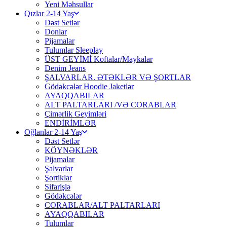
Yeni Məhsullar
Qızlar 2-14 Yaş
Dəst Setlər
Donlar
Pijamalar
Tulumlar Sleeplay
ÜST GEYİMİ Koftalar/Maykalar
Denim Jeans
ŞALVARLAR. ƏTƏKLƏR VƏ ŞORTLAR
Gödəkcələr Hoodie Jaketlər
AYAQQABILAR
ALT PALTARLARI /VƏ CORABLAR
Çimərlik Geyimləri
ENDİRİMLƏR
Oğlanlar 2-14 Yaş
Dəst Setlər
KÖYNƏKLƏR
Pijamalar
Şalvarlar
Şortiklar
Sifarişlə
Gödəkcələr
CORABLAR/ALT PALTARLARI
AYAQQABILAR
Tulumlar