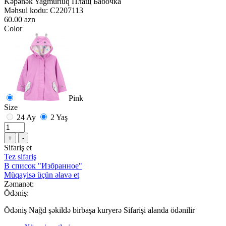
Kəpənək Yağmurluq Плащ Бабочка
Məhsul kodu:
C2207113
60.00 azn
Color
Pink
Size
24 Ay
2 Yaş
+
-
Sifariş et
Tez sifariş
В список "Избранное"
Müqayisə üçün əlavə et
Zəmanət:
Ödəniş:
Ödəniş Nağd şəkildə birbaşa kuryerə Sifarişi alanda ödənilir