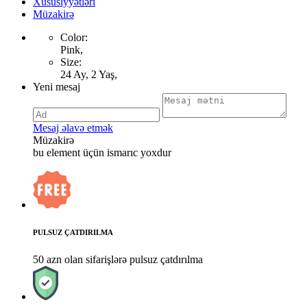
Xüsusiyyətləri
Müzakirə
Color:
Pink,
Size:
24 Ay, 2 Yaş,
Yeni mesaj
Mesaj əlavə etmək
Müzakirə
bu element üçün ismarıc yoxdur
PULSUZ ÇATDIRILMA
50 azn olan sifarişlərə pulsuz çatdırılma