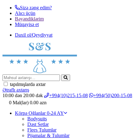
Sizə zəng edim?
Alıcı üçün
Bəyəndiklərim
Müqayisә et
Daxil ol/Qeydiyyat
tapılmışlarda axtar
Ətraflı axtarış
10:00 dən 20:00 dək
+994(10)215-15-08
+994(50)200-15-08
0
Mal(lar)
0.00 azn
Körpə Oğlanlar 0-24 AY
Bodysuits
Dəst Setlər
Flees Tulumlar
Pijamalar & Tulumlar