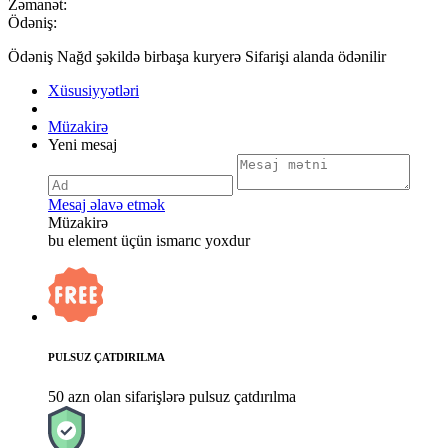
Zəmanət:
Ödəniş:
Ödəniş Nağd şəkildə birbaşa kuryerə Sifarişi alanda ödənilir
Xüsusiyyətləri
Müzakirə
Yeni mesaj
Mesaj əlavə etmək
Müzakirə
bu element üçün ismarıc yoxdur
PULSUZ ÇATDIRILMA
50 azn olan sifarişlərə pulsuz çatdırılma