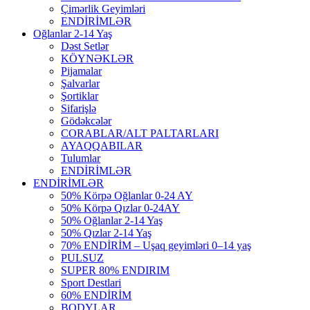
Çimərlik Geyimləri
ENDİRİMLƏR
Oğlanlar 2-14 Yaş
Dəst Setlər
KÖYNƏKLƏR
Pijamalar
Şalvarlar
Şortiklar
Sifarişlə
Gödəkcələr
CORABLAR/ALT PALTARLARI
AYAQQABILAR
Tulumlar
ENDİRİMLƏR
ENDİRİMLƏR
50% Körpə Oğlanlar 0-24 AY
50% Körpə Qızlar 0-24AY
50% Oğlanlar 2-14 Yaş
50% Qızlar 2-14 Yaş
70% ENDİRİM – Uşaq geyimləri 0–14 yaş
PULSUZ
SUPER 80% ENDIRIM
Sport Destlari
60% ENDİRİM
BODYLAR