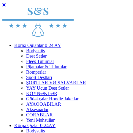
Körpə Oğlanlar 0-24 AY
Bodysuits
Dəst Setlər
Flees Tulumlar
Pijamalar & Tulumlar
Romperlar
Sport Destlari
ŞORTLAR VƏ ŞALVARLAR
YAY Ücun Dəst Setlər
KÖYNƏKLƏR
Gödəkçələr Hoodie Jaketlər
AYAQQABILAR
Aksesuarlar
CORABLAR
Yeni Məhsullar
Körpə Qızlar 0-24AY
Bodysuits