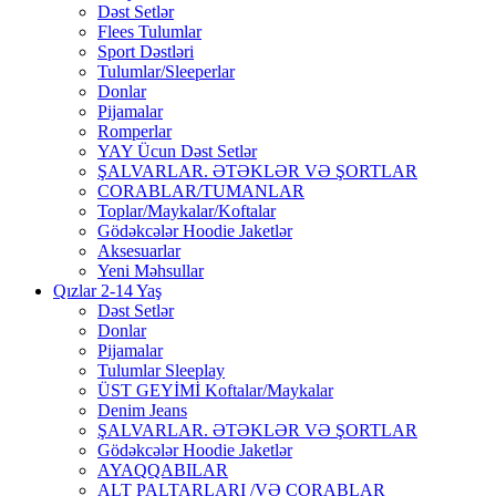
Dəst Setlər
Flees Tulumlar
Sport Dəstləri
Tulumlar/Sleeperlar
Donlar
Pijamalar
Romperlar
YAY Ücun Dəst Setlər
ŞALVARLAR. ƏTƏKLƏR VƏ ŞORTLAR
CORABLAR/TUMANLAR
Toplar/Maykalar/Koftalar
Gödəkcələr Hoodie Jaketlər
Aksesuarlar
Yeni Məhsullar
Qızlar 2-14 Yaş
Dəst Setlər
Donlar
Pijamalar
Tulumlar Sleeplay
ÜST GEYİMİ Koftalar/Maykalar
Denim Jeans
ŞALVARLAR. ƏTƏKLƏR VƏ ŞORTLAR
Gödəkcələr Hoodie Jaketlər
AYAQQABILAR
ALT PALTARLARI /VƏ CORABLAR