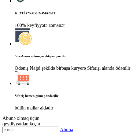
KEYFİYYƏTƏ ZƏMANƏT
100% keyfiyyətə zəmanət
Sizə Avans ödəməyə ehtiyac yoxdur
Ödəniş Nağd şəkildə birbaşa kuryerə Sifarişi alanda ödənilir
Sifariş hemen günü göndərilir
bütün mallar əldədir
Abunə olmaq üçün
qeydiyyatdan keçin
Abunə