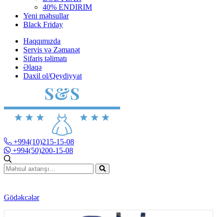
40% ENDIRIM
Yeni məhsullar
Black Friday
Haqqımızda
Servis və Zəmanət
Sifariş təlimatı
Əlaqə
Daxil ol/Qeydiyyat
+994(10)215-15-08
+994(50)200-15-08
Gödəkcələr