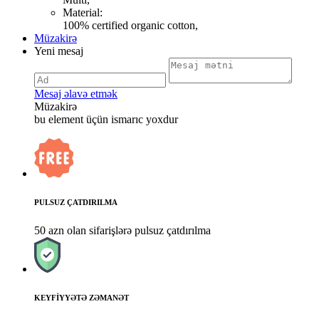
Material:
100% certified organic cotton,
Müzakirə
Yeni mesaj
Mesaj əlavə etmək
Müzakirə
bu element üçün ismarıc yoxdur
PULSUZ ÇATDIRILMA
50 azn olan sifarişlərə pulsuz çatdırılma
KEYFİYYƏTƏ ZƏMANƏT