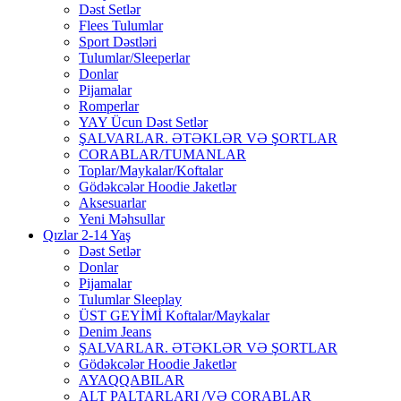
Dəst Setlər
Flees Tulumlar
Sport Dəstləri
Tulumlar/Sleeperlar
Donlar
Pijamalar
Romperlar
YAY Ücun Dəst Setlər
ŞALVARLAR. ƏTƏKLƏR VƏ ŞORTLAR
CORABLAR/TUMANLAR
Toplar/Maykalar/Koftalar
Gödəkcələr Hoodie Jaketlər
Aksesuarlar
Yeni Məhsullar
Qızlar 2-14 Yaş
Dəst Setlər
Donlar
Pijamalar
Tulumlar Sleeplay
ÜST GEYİMİ Koftalar/Maykalar
Denim Jeans
ŞALVARLAR. ƏTƏKLƏR VƏ ŞORTLAR
Gödəkcələr Hoodie Jaketlər
AYAQQABILAR
ALT PALTARLARI /VƏ CORABLAR