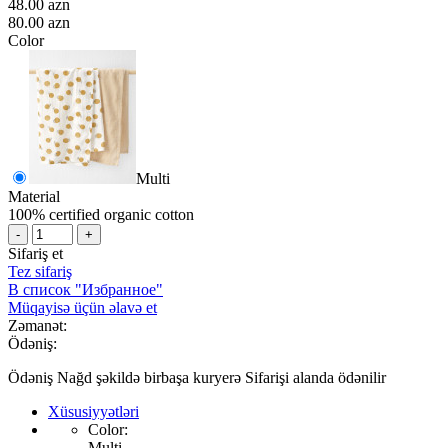
48.00 azn
80.00 azn
Color
Multi
Material
100% certified organic cotton
-
+
Sifariş et
Tez sifariş
В список "Избранное"
Müqayisə üçün əlavə et
Zəmanət:
Ödəniş:
Ödəniş Nağd şəkildə birbaşa kuryerə Sifarişi alanda ödənilir
Xüsusiyyətləri
Color:
Multi,