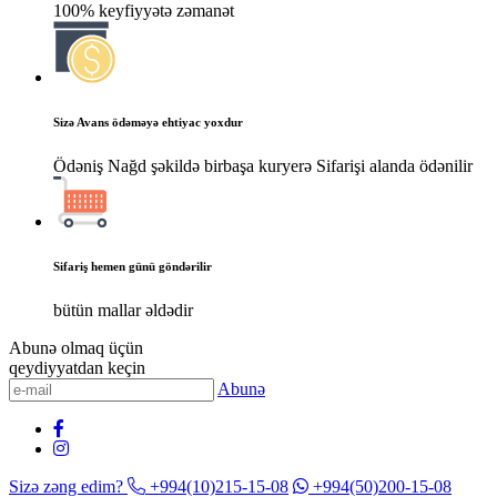
100% keyfiyyətə zəmanət
Sizə Avans ödəməyə ehtiyac yoxdur
Ödəniş Nağd şəkildə birbaşa kuryerə Sifarişi alanda ödənilir
Sifariş hemen günü göndərilir
bütün mallar əldədir
Abunə olmaq üçün
qeydiyyatdan keçin
Abunə
Sizə zəng edim?
+994(10)215-15-08
+994(50)200-15-08