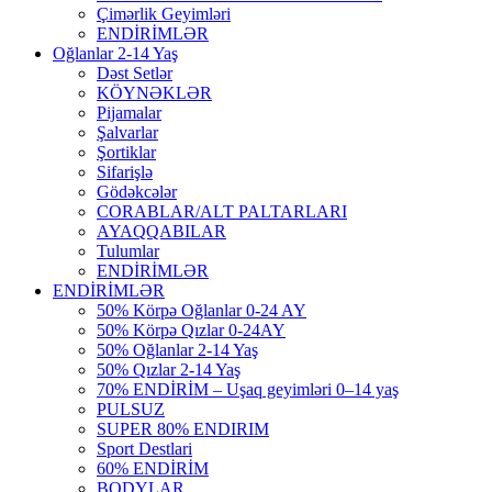
Çimərlik Geyimləri
ENDİRİMLƏR
Oğlanlar 2-14 Yaş
Dəst Setlər
KÖYNƏKLƏR
Pijamalar
Şalvarlar
Şortiklar
Sifarişlə
Gödəkcələr
CORABLAR/ALT PALTARLARI
AYAQQABILAR
Tulumlar
ENDİRİMLƏR
ENDİRİMLƏR
50% Körpə Oğlanlar 0-24 AY
50% Körpə Qızlar 0-24AY
50% Oğlanlar 2-14 Yaş
50% Qızlar 2-14 Yaş
70% ENDİRİM – Uşaq geyimləri 0–14 yaş
PULSUZ
SUPER 80% ENDIRIM
Sport Destlari
60% ENDİRİM
BODYLAR