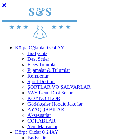
Körpə Oğlanlar 0-24 AY
Bodysuits
Dəst Setlər
Flees Tulumlar
Pijamalar & Tulumlar
Romperlar
Sport Destlari
ŞORTLAR VƏ ŞALVARLAR
YAY Ücun Dəst Setlər
KÖYNƏKLƏR
Gödəkçələr Hoodie Jaketlər
AYAQQABILAR
Aksesuarlar
CORABLAR
Yeni Məhsullar
Körpə Qızlar 0-24AY
Bodysuits