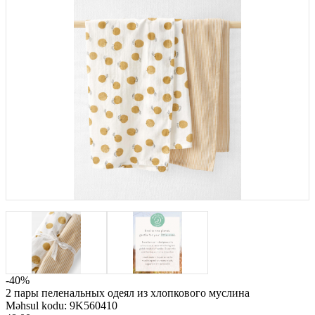
-40%
2 пары пеленальных одеял из хлопкового муслина
Məhsul kodu:
9K560410