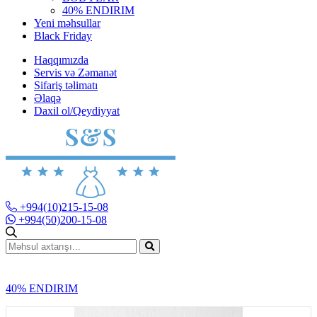
40% ENDIRIM
Yeni məhsullar
Black Friday
Haqqımızda
Servis və Zəmanət
Sifariş təlimatı
Əlaqə
Daxil ol/Qeydiyyat
+994(10)215-15-08
+994(50)200-15-08
40% ENDIRIM