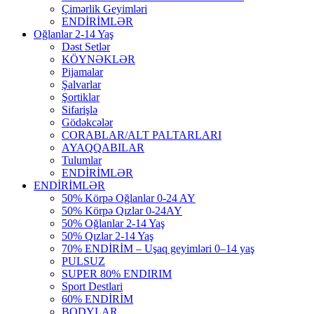
Çimərlik Geyimləri
ENDİRİMLƏR
Oğlanlar 2-14 Yaş
Dəst Setlər
KÖYNƏKLƏR
Pijamalar
Şalvarlar
Şortiklar
Sifarişlə
Gödəkcələr
CORABLAR/ALT PALTARLARI
AYAQQABILAR
Tulumlar
ENDİRİMLƏR
ENDİRİMLƏR
50% Körpə Oğlanlar 0-24 AY
50% Körpə Qızlar 0-24AY
50% Oğlanlar 2-14 Yaş
50% Qızlar 2-14 Yaş
70% ENDİRİM – Uşaq geyimləri 0–14 yaş
PULSUZ
SUPER 80% ENDIRIM
Sport Destlari
60% ENDİRİM
BODYLAR