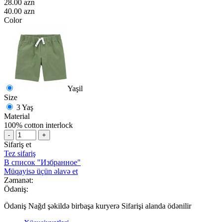
28.00 azn
40.00 azn
Color
Yaşil
Size
3 Yaş
Material
100% cotton interlock
-
+
Sifariş et
Tez sifariş
В список "Избранное"
Müqayisə üçün əlavə et
Zəmanət:
Ödəniş:
Ödəniş Nağd şəkildə birbaşa kuryerə Sifarişi alanda ödənilir