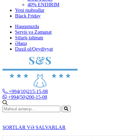
40% ENDIRIM
Yeni məhsullar
Black Friday
Haqqımızda
Servis və Zəmanət
Sifariş təlimatı
Əlaqə
Daxil ol/Qeydiyyat
+994(10)215-15-08
+994(50)200-15-08
ŞORTLAR VƏ ŞALVARLAR