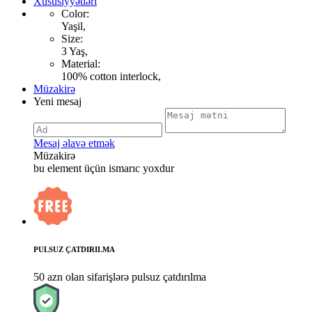
Xüsusiyyətləri
Color:
Yaşil,
Size:
3 Yaş,
Material:
100% cotton interlock,
Müzakirə
Yeni mesaj
Mesaj əlavə etmək
Müzakirə
bu element üçün ismarıc yoxdur
PULSUZ ÇATDIRILMA
50 azn olan sifarişlərə pulsuz çatdırılma