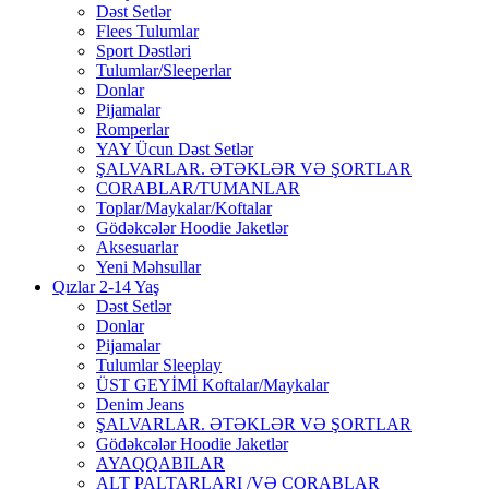
Dəst Setlər
Flees Tulumlar
Sport Dəstləri
Tulumlar/Sleeperlar
Donlar
Pijamalar
Romperlar
YAY Ücun Dəst Setlər
ŞALVARLAR. ƏTƏKLƏR VƏ ŞORTLAR
CORABLAR/TUMANLAR
Toplar/Maykalar/Koftalar
Gödəkcələr Hoodie Jaketlər
Aksesuarlar
Yeni Məhsullar
Qızlar 2-14 Yaş
Dəst Setlər
Donlar
Pijamalar
Tulumlar Sleeplay
ÜST GEYİMİ Koftalar/Maykalar
Denim Jeans
ŞALVARLAR. ƏTƏKLƏR VƏ ŞORTLAR
Gödəkcələr Hoodie Jaketlər
AYAQQABILAR
ALT PALTARLARI /VƏ CORABLAR