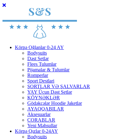
Körpə Oğlanlar 0-24 AY
Bodysuits
Dəst Setlər
Flees Tulumlar
Pijamalar & Tulumlar
Romperlar
Sport Destlari
ŞORTLAR VƏ ŞALVARLAR
YAY Ücun Dəst Setlər
KÖYNƏKLƏR
Gödəkçələr Hoodie Jaketlər
AYAQQABILAR
Aksesuarlar
CORABLAR
Yeni Məhsullar
Körpə Qızlar 0-24AY
Bodysuits