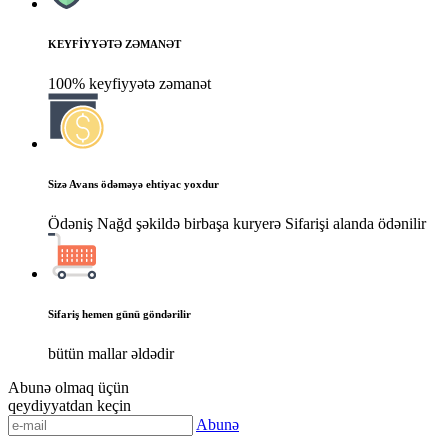
KEYFİYYƏTƏ ZƏMANƏT
100% keyfiyyətə zəmanət
Sizə Avans ödəməyə ehtiyac yoxdur
Ödəniş Nağd şəkildə birbaşa kuryerə Sifarişi alanda ödənilir
Sifariş hemen günü göndərilir
bütün mallar əldədir
Abunə olmaq üçün
qeydiyyatdan keçin
Abunə