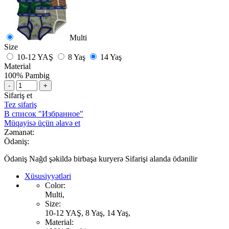
Multi
Size
10-12 YAŞ
8 Yaş
14 Yaş
Material
100% Pambig
-
+
Sifariş et
Tez sifariş
В список "Избранное"
Müqayisə üçün əlavə et
Zəmanət:
Ödəniş:
Ödəniş Nağd şəkildə birbaşa kuryerə Sifarişi alanda ödənilir
Xüsusiyyətləri
Color:
Multi,
Size:
10-12 YAŞ, 8 Yaş, 14 Yaş,
Material: