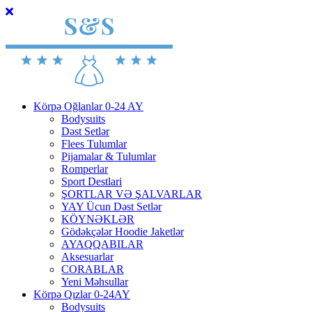
Körpə Oğlanlar 0-24 AY
Bodysuits
Dəst Setlər
Flees Tulumlar
Pijamalar & Tulumlar
Romperlar
Sport Destlari
ŞORTLAR VƏ ŞALVARLAR
YAY Ücun Dəst Setlər
KÖYNƏKLƏR
Gödəkçələr Hoodie Jaketlər
AYAQQABILAR
Aksesuarlar
CORABLAR
Yeni Məhsullar
Körpə Qızlar 0-24AY
Bodysuits