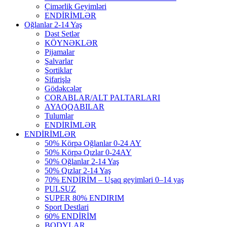
Çimərlik Geyimləri
ENDİRİMLƏR
Oğlanlar 2-14 Yaş
Dəst Setlər
KÖYNƏKLƏR
Pijamalar
Şalvarlar
Şortiklar
Sifarişlə
Gödəkcələr
CORABLAR/ALT PALTARLARI
AYAQQABILAR
Tulumlar
ENDİRİMLƏR
ENDİRİMLƏR
50% Körpə Oğlanlar 0-24 AY
50% Körpə Qızlar 0-24AY
50% Oğlanlar 2-14 Yaş
50% Qızlar 2-14 Yaş
70% ENDİRİM – Uşaq geyimləri 0–14 yaş
PULSUZ
SUPER 80% ENDIRIM
Sport Destlari
60% ENDİRİM
BODYLAR