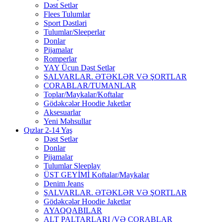
Dəst Setlər
Flees Tulumlar
Sport Dəstləri
Tulumlar/Sleeperlar
Donlar
Pijamalar
Romperlar
YAY Ücun Dəst Setlər
ŞALVARLAR. ƏTƏKLƏR VƏ ŞORTLAR
CORABLAR/TUMANLAR
Toplar/Maykalar/Koftalar
Gödəkcələr Hoodie Jaketlər
Aksesuarlar
Yeni Məhsullar
Qızlar 2-14 Yaş
Dəst Setlər
Donlar
Pijamalar
Tulumlar Sleeplay
ÜST GEYİMİ Koftalar/Maykalar
Denim Jeans
ŞALVARLAR. ƏTƏKLƏR VƏ ŞORTLAR
Gödəkcələr Hoodie Jaketlər
AYAQQABILAR
ALT PALTARLARI /VƏ CORABLAR