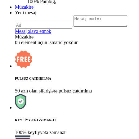
100% Pambig,
Müzakirə
Yeni mesaj
Mesaj əlavə etmək
Müzakirə
bu element üçün ismarıc yoxdur
PULSUZ ÇATDIRILMA
50 azn olan sifarişlərə pulsuz çatdırılma
KEYFİYYƏTƏ ZƏMANƏT
100% keyfiyyətə zəmanət