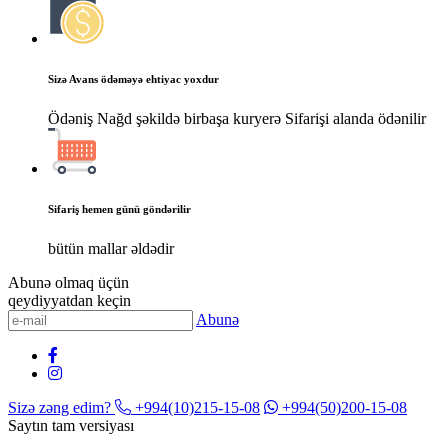
Sizə Avans ödəməyə ehtiyac yoxdur
Ödəniş Nağd şəkildə birbaşa kuryerə Sifarişi alanda ödənilir
Sifariş hemen günü göndərilir
bütün mallar əldədir
Abunə olmaq üçün
qeydiyyatdan keçin
Abunə
Sizə zəng edim?
+994(10)215-15-08
+994(50)200-15-08
Saytın tam versiyası