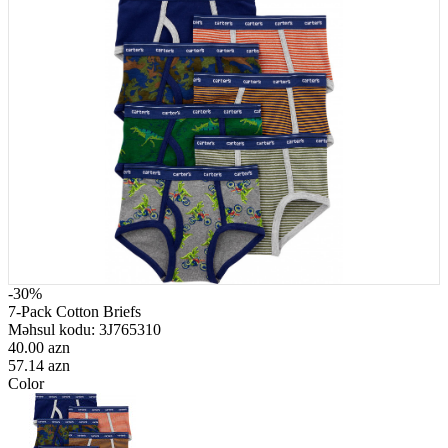
-30%
7-Pack Cotton Briefs
Məhsul kodu:
3J765310
40.00 azn
57.14 azn
Color