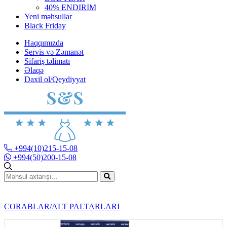
40% ENDIRIM
Yeni məhsullar
Black Friday
Haqqımızda
Servis və Zəmanət
Sifariş təlimatı
Əlaqə
Daxil ol/Qeydiyyat
+994(10)215-15-08
+994(50)200-15-08
CORABLAR/ALT PALTARLARI