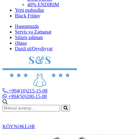
40% ENDIRIM
Yeni məhsullar
Black Friday
Haqqımızda
Servis və Zəmanət
Sifariş təlimatı
Əlaqə
Daxil ol/Qeydiyyat
+994(10)215-15-08
+994(50)200-15-08
KÖYNƏKLƏR