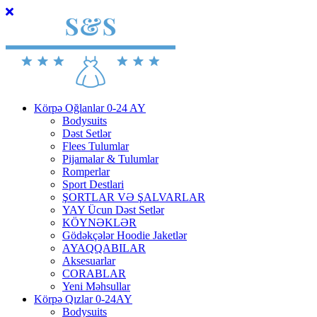
Körpə Oğlanlar 0-24 AY
Bodysuits
Dəst Setlər
Flees Tulumlar
Pijamalar & Tulumlar
Romperlar
Sport Destlari
ŞORTLAR VƏ ŞALVARLAR
YAY Ücun Dəst Setlər
KÖYNƏKLƏR
Gödəkçələr Hoodie Jaketlər
AYAQQABILAR
Aksesuarlar
CORABLAR
Yeni Məhsullar
Körpə Qızlar 0-24AY
Bodysuits