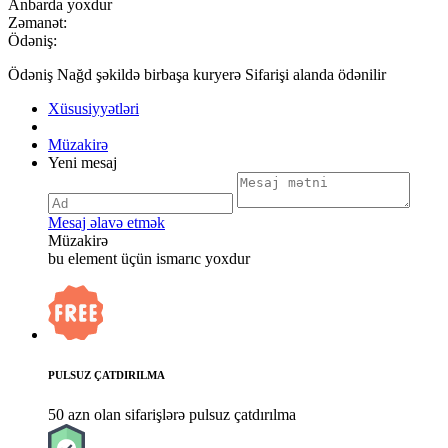
Anbarda yoxdur
Zəmanət:
Ödəniş:
Ödəniş Nağd şəkildə birbaşa kuryerə Sifarişi alanda ödənilir
Xüsusiyyətləri
Müzakirə
Yeni mesaj
Mesaj əlavə etmək
Müzakirə
bu element üçün ismarıc yoxdur
PULSUZ ÇATDIRILMA
50 azn olan sifarişlərə pulsuz çatdırılma