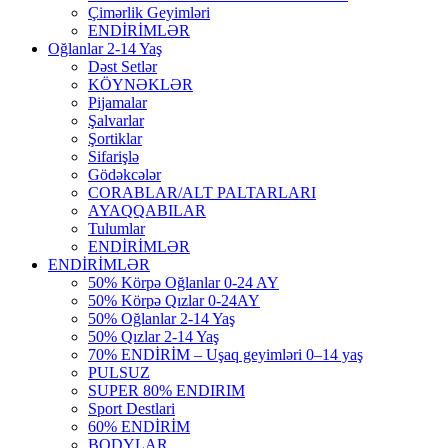
Çimərlik Geyimləri
ENDİRİMLƏR
Oğlanlar 2-14 Yaş
Dəst Setlər
KÖYNƏKLƏR
Pijamalar
Şalvarlar
Şortiklar
Sifarişlə
Gödəkcələr
CORABLAR/ALT PALTARLARI
AYAQQABILAR
Tulumlar
ENDİRİMLƏR
ENDİRİMLƏR
50% Körpə Oğlanlar 0-24 AY
50% Körpə Qızlar 0-24AY
50% Oğlanlar 2-14 Yaş
50% Qızlar 2-14 Yaş
70% ENDİRİM – Uşaq geyimləri 0–14 yaş
PULSUZ
SUPER 80% ENDIRIM
Sport Destlari
60% ENDİRİM
BODYLAR