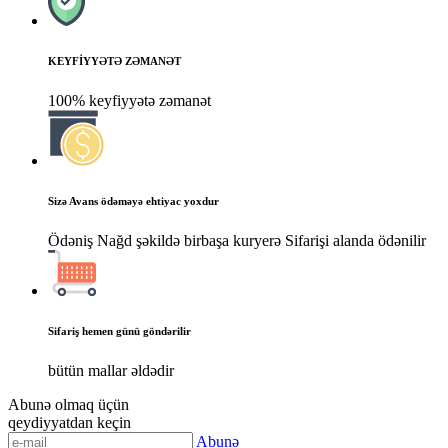
KEYFİYYƏTƏ ZƏMANƏT
100% keyfiyyətə zəmanət
Sizə Avans ödəməyə ehtiyac yoxdur
Ödəniş Nağd şəkildə birbaşa kuryerə Sifarişi alanda ödənilir
Sifariş hemen günü göndərilir
bütün mallar əldədir
Abunə olmaq üçün
qeydiyyatdan keçin
Abunə