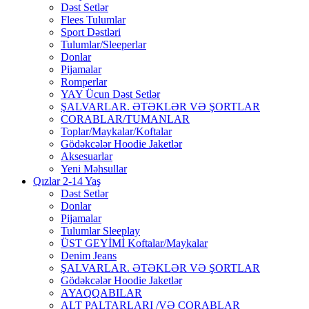
Dəst Setlər
Flees Tulumlar
Sport Dəstləri
Tulumlar/Sleeperlar
Donlar
Pijamalar
Romperlar
YAY Ücun Dəst Setlər
ŞALVARLAR. ƏTƏKLƏR VƏ ŞORTLAR
CORABLAR/TUMANLAR
Toplar/Maykalar/Koftalar
Gödəkcələr Hoodie Jaketlər
Aksesuarlar
Yeni Məhsullar
Qızlar 2-14 Yaş
Dəst Setlər
Donlar
Pijamalar
Tulumlar Sleeplay
ÜST GEYİMİ Koftalar/Maykalar
Denim Jeans
ŞALVARLAR. ƏTƏKLƏR VƏ ŞORTLAR
Gödəkcələr Hoodie Jaketlər
AYAQQABILAR
ALT PALTARLARI /VƏ CORABLAR