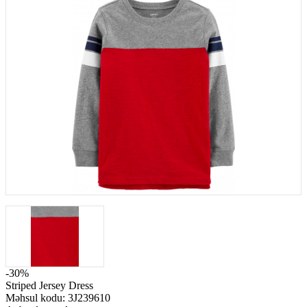
-30%
Striped Jersey Dress
Məhsul kodu:
3J239610