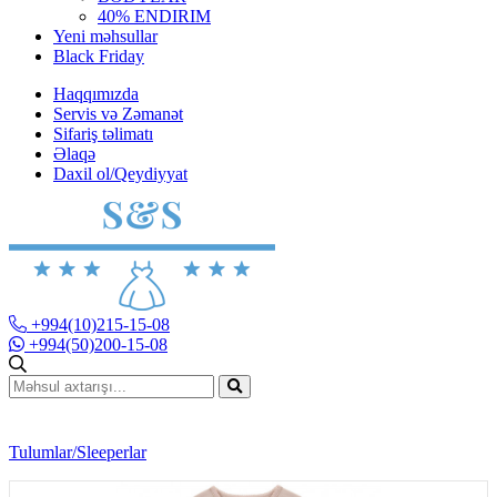
40% ENDIRIM
Yeni məhsullar
Black Friday
Haqqımızda
Servis və Zəmanət
Sifariş təlimatı
Əlaqə
Daxil ol/Qeydiyyat
+994(10)215-15-08
+994(50)200-15-08
Tulumlar/Sleeperlar