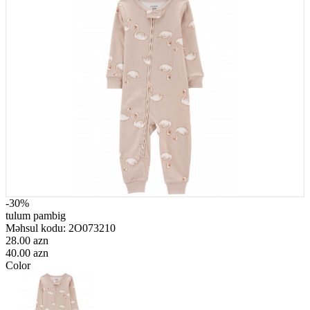
-30%
tulum pambig
Məhsul kodu:
2O073210
28.00 azn
40.00 azn
Color