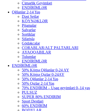
Çimərlik Geyimləri
ENDİRİMLƏR
Oğlanlar 2-14 Yaş
Dəst Setlər
KÖYNƏKLƏR
Pijamalar
Şalvarlar
Şortiklar
Sifarişlə
Gödəkcələr
CORABLAR/ALT PALTARLARI
AYAQQABILAR
Tulumlar
ENDİRİMLƏR
ENDİRİMLƏR
50% Körpə Oğlanlar 0-24 AY
50% Körpə Qızlar 0-24AY
50% Oğlanlar 2-14 Yaş
50% Qızlar 2-14 Yaş
70% ENDİRİM – Uşaq geyimləri 0–14 yaş
PULSUZ
SUPER 80% ENDIRIM
Sport Destlari
60% ENDİRİM
BODYLAR