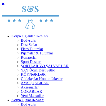
Körpə Oğlanlar 0-24 AY
Bodysuits
Dəst Setlər
Flees Tulumlar
Pijamalar & Tulumlar
Romperlar
Sport Destlari
ŞORTLAR VƏ ŞALVARLAR
YAY Ücun Dəst Setlər
KÖYNƏKLƏR
Gödəkçələr Hoodie Jaketlər
AYAQQABILAR
Aksesuarlar
CORABLAR
Yeni Məhsullar
Körpə Qızlar 0-24AY
Bodysuits