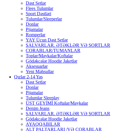
Dəst Setlər
Flees Tulumlar
Sport Dəstləri
Tulumlar/Sleeperlar
Donlar
Pijamalar
Romperlar
YAY Ücun Dəst Setlər
ŞALVARLAR. ƏTƏKLƏR VƏ ŞORTLAR
CORABLAR/TUMANLAR
Toplar/Maykalar/Koftalar
Gödəkcələr Hoodie Jaketlər
Aksesuarlar
Yeni Məhsullar
Qızlar 2-14 Yaş
Dəst Setlər
Donlar
Pijamalar
Tulumlar Sleeplay
ÜST GEYİMİ Koftalar/Maykalar
Denim Jeans
ŞALVARLAR. ƏTƏKLƏR VƏ ŞORTLAR
Gödəkcələr Hoodie Jaketlər
AYAQQABILAR
ALT PALTARLARI /VƏ CORABLAR