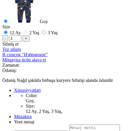
Goy
Size
12 Ay
2 Yaş
3 Yaş
-
+
Sifariş et
Tez sifariş
В список "Избранное"
Müqayisə üçün əlavə et
Zəmanət:
Ödəniş:
Ödəniş Nağd şəkildə birbaşa kuryerə Sifarişi alanda ödənilir
Xüsusiyyətləri
Color:
Goy,
Size:
12 Ay, 2 Yaş, 3 Yaş,
Müzakirə
Yeni mesaj