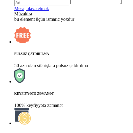
Mesaj əlavə etmək
Müzakirə
bu element üçün ismarıc yoxdur
PULSUZ ÇATDIRILMA
50 azn olan sifarişlərə pulsuz çatdırılma
KEYFİYYƏTƏ ZƏMANƏT
100% keyfiyyətə zəmanət