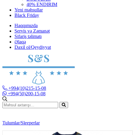
40% ENDIRIM
Yeni məhsullar
Black Friday
Haqqımızda
Servis və Zəmanət
Sifariş təlimatı
Əlaqə
Daxil ol/Qeydiyyat
+994(10)215-15-08
+994(50)200-15-08
Tulumlar/Sleeperlar