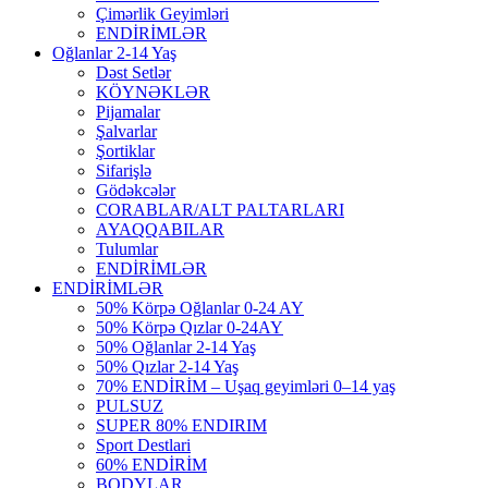
Çimərlik Geyimləri
ENDİRİMLƏR
Oğlanlar 2-14 Yaş
Dəst Setlər
KÖYNƏKLƏR
Pijamalar
Şalvarlar
Şortiklar
Sifarişlə
Gödəkcələr
CORABLAR/ALT PALTARLARI
AYAQQABILAR
Tulumlar
ENDİRİMLƏR
ENDİRİMLƏR
50% Körpə Oğlanlar 0-24 AY
50% Körpə Qızlar 0-24AY
50% Oğlanlar 2-14 Yaş
50% Qızlar 2-14 Yaş
70% ENDİRİM – Uşaq geyimləri 0–14 yaş
PULSUZ
SUPER 80% ENDIRIM
Sport Destlari
60% ENDİRİM
BODYLAR