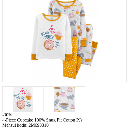
-30%
4-Piece Cupcake 100% Snug Fit Cotton PJs
Məhsul kodu:
2M693310