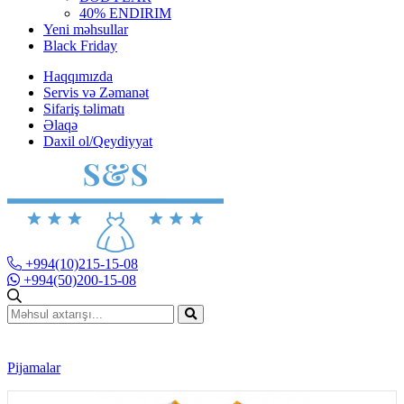
40% ENDIRIM
Yeni məhsullar
Black Friday
Haqqımızda
Servis və Zəmanət
Sifariş təlimatı
Əlaqə
Daxil ol/Qeydiyyat
+994(10)215-15-08
+994(50)200-15-08
Pijamalar