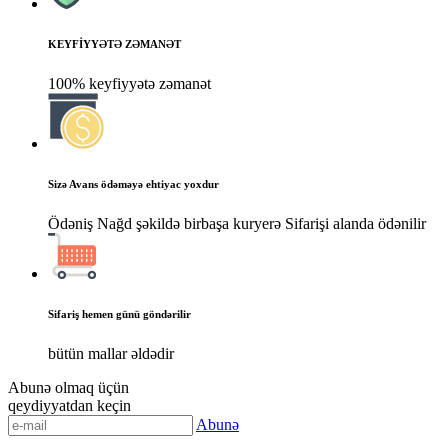
KEYFİYYƏTƏ ZƏMANƏT
100% keyfiyyətə zəmanət
Sizə Avans ödəməyə ehtiyac yoxdur
Ödəniş Nağd şəkildə birbaşa kuryerə Sifarişi alanda ödənilir
Sifariş hemen günü göndərilir
bütün mallar əldədir
Abunə olmaq üçün
qeydiyyatdan keçin
Abunə