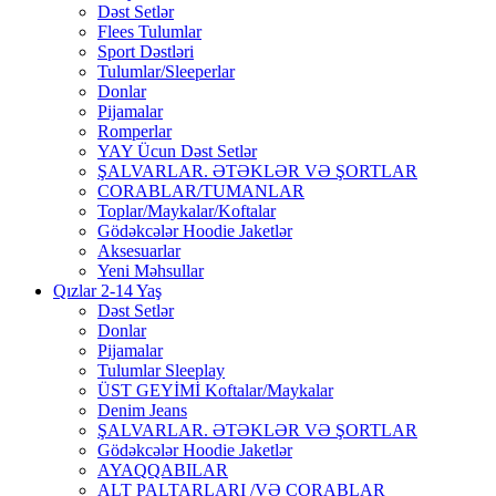
Dəst Setlər
Flees Tulumlar
Sport Dəstləri
Tulumlar/Sleeperlar
Donlar
Pijamalar
Romperlar
YAY Ücun Dəst Setlər
ŞALVARLAR. ƏTƏKLƏR VƏ ŞORTLAR
CORABLAR/TUMANLAR
Toplar/Maykalar/Koftalar
Gödəkcələr Hoodie Jaketlər
Aksesuarlar
Yeni Məhsullar
Qızlar 2-14 Yaş
Dəst Setlər
Donlar
Pijamalar
Tulumlar Sleeplay
ÜST GEYİMİ Koftalar/Maykalar
Denim Jeans
ŞALVARLAR. ƏTƏKLƏR VƏ ŞORTLAR
Gödəkcələr Hoodie Jaketlər
AYAQQABILAR
ALT PALTARLARI /VƏ CORABLAR