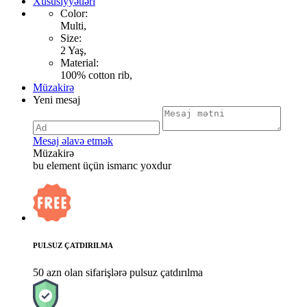
Xüsusiyyətləri
Color:
Multi,
Size:
2 Yaş,
Material:
100% cotton rib,
Müzakirə
Yeni mesaj
Mesaj əlavə etmək
Müzakirə
bu element üçün ismarıc yoxdur
PULSUZ ÇATDIRILMA
50 azn olan sifarişlərə pulsuz çatdırılma