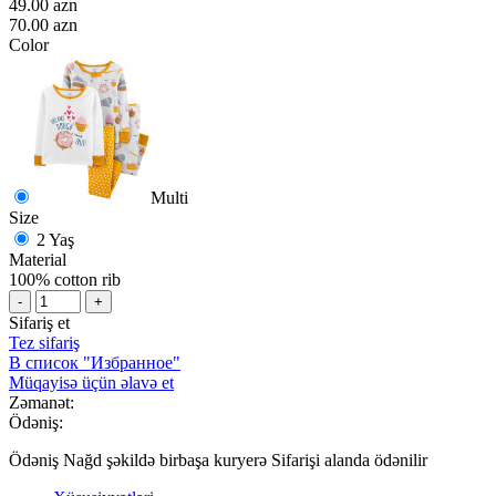
49.00 azn
70.00 azn
Color
Multi
Size
2 Yaş
Material
100% cotton rib
-
+
Sifariş et
Tez sifariş
В список "Избранное"
Müqayisə üçün əlavə et
Zəmanət:
Ödəniş:
Ödəniş Nağd şəkildə birbaşa kuryerə Sifarişi alanda ödənilir