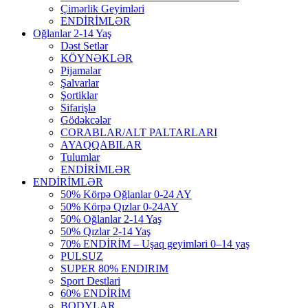
Çimərlik Geyimləri
ENDİRİMLƏR
Oğlanlar 2-14 Yaş
Dəst Setlər
KÖYNƏKLƏR
Pijamalar
Şalvarlar
Şortiklar
Sifarişlə
Gödəkcələr
CORABLAR/ALT PALTARLARI
AYAQQABILAR
Tulumlar
ENDİRİMLƏR
ENDİRİMLƏR
50% Körpə Oğlanlar 0-24 AY
50% Körpə Qızlar 0-24AY
50% Oğlanlar 2-14 Yaş
50% Qızlar 2-14 Yaş
70% ENDİRİM – Uşaq geyimləri 0–14 yaş
PULSUZ
SUPER 80% ENDIRIM
Sport Destlari
60% ENDİRİM
BODYLAR