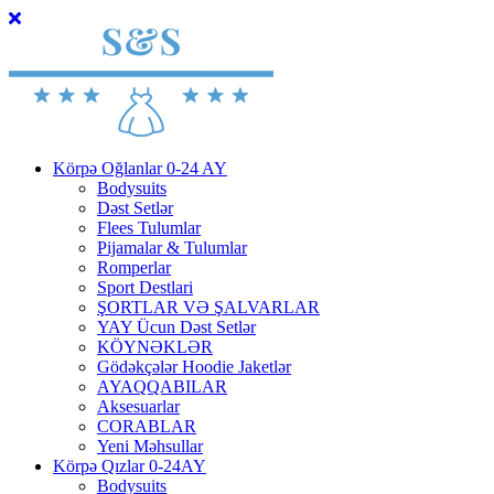
Körpə Oğlanlar 0-24 AY
Bodysuits
Dəst Setlər
Flees Tulumlar
Pijamalar & Tulumlar
Romperlar
Sport Destlari
ŞORTLAR VƏ ŞALVARLAR
YAY Ücun Dəst Setlər
KÖYNƏKLƏR
Gödəkçələr Hoodie Jaketlər
AYAQQABILAR
Aksesuarlar
CORABLAR
Yeni Məhsullar
Körpə Qızlar 0-24AY
Bodysuits