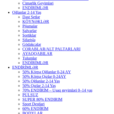
Çimərlik Geyimləri
ENDİRİMLƏR
Oğlanlar 2-14 Yaş
Dəst Setlər
KÖYNƏKLƏR
Pijamalar
Şalvarlar
Şortiklar
Sifarişlə
Gödəkcələr
CORABLAR/ALT PALTARLARI
AYAQQABILAR
Tulumlar
ENDİRİMLƏR
ENDİRİMLƏR
50% Körpə Oğlanlar 0-24 AY
50% Körpə Qızlar 0-24AY
50% Oğlanlar 2-14 Yaş
50% Qızlar 2-14 Yaş
70% ENDİRİM – Uşaq geyimləri 0–14 yaş
PULSUZ
SUPER 80% ENDIRIM
Sport Destlari
60% ENDİRİM
BODYLAR