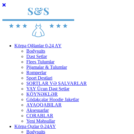
Körpə Oğlanlar 0-24 AY
Bodysuits
Dəst Setlər
Flees Tulumlar
Pijamalar & Tulumlar
Romperlar
Sport Destlari
ŞORTLAR VƏ ŞALVARLAR
YAY Ücun Dəst Setlər
KÖYNƏKLƏR
Gödəkçələr Hoodie Jaketlər
AYAQQABILAR
Aksesuarlar
CORABLAR
Yeni Məhsullar
Körpə Qızlar 0-24AY
Bodysuits