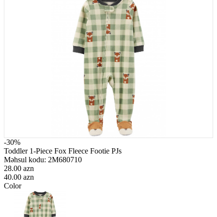
-30%
Toddler 1-Piece Fox Fleece Footie PJs
Məhsul kodu:
2M680710
28.00 azn
40.00 azn
Color