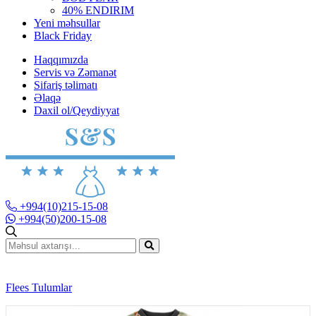
40% ENDIRIM
Yeni məhsullar
Black Friday
Haqqımızda
Servis və Zəmanət
Sifariş təlimatı
Əlaqə
Daxil ol/Qeydiyyat
+994(10)215-15-08
+994(50)200-15-08
Flees Tulumlar