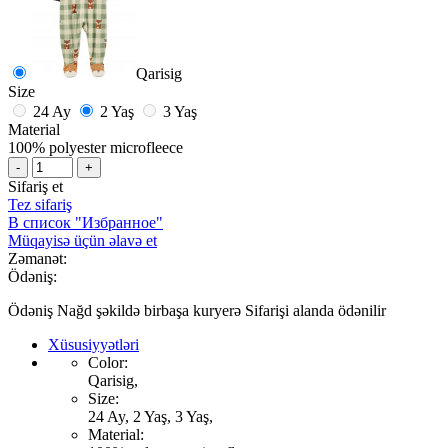
Qarisig
Size
24 Ay
2 Yaş
3 Yaş
Material
100% polyester microfleece
-
+
Sifariş et
Tez sifariş
В список "Избранное"
Müqayisə üçün əlavə et
Zəmanət:
Ödəniş:
Ödəniş Nağd şəkildə birbaşa kuryerə Sifarişi alanda ödənilir
Xüsusiyyətləri
Color:
Qarisig,
Size:
24 Ay, 2 Yaş, 3 Yaş,
Material: