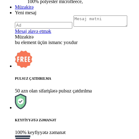
100% polyester microfleece,
Müzakirə
Yeni mesaj
Mesaj əlavə etmək
Müzakirə
bu element üçün ismarıc yoxdur
PULSUZ ÇATDIRILMA
50 azn olan sifarişlərə pulsuz çatdırılma
KEYFİYYƏTƏ ZƏMANƏT
100% keyfiyyətə zəmanət