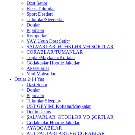
Dəst Setlər
Flees Tulumlar
Sport Dəstləri
Tulumlar/Sleeperlar
Donlar
Pijamalar
Romperlar
YAY Ücun Dəst Setlər
ŞALVARLAR. ƏTƏKLƏR VƏ ŞORTLAR
CORABLAR/TUMANLAR
Toplar/Maykalar/Koftalar
Gödəkcələr Hoodie Jaketlər
Aksesuarlar
Yeni Məhsullar
Qızlar 2-14 Yaş
Dəst Setlər
Donlar
Pijamalar
Tulumlar Sleeplay
ÜST GEYİMİ Koftalar/Maykalar
Denim Jeans
ŞALVARLAR. ƏTƏKLƏR VƏ ŞORTLAR
Gödəkcələr Hoodie Jaketlər
AYAQQABILAR
ALT PALTARLARI /VƏ CORABLAR