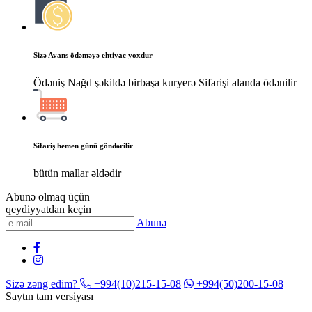
Sizə Avans ödəməyə ehtiyac yoxdur
Ödəniş Nağd şəkildə birbaşa kuryerə Sifarişi alanda ödənilir
Sifariş hemen günü göndərilir
bütün mallar əldədir
Abunə olmaq üçün
qeydiyyatdan keçin
Abunə
Sizə zəng edim?
+994(10)215-15-08
+994(50)200-15-08
Saytın tam versiyası