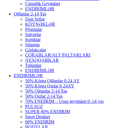
Çimərlik Geyimləri
ENDİRİMLƏR
Oğlanlar 2-14 Yaş
Dəst Setlər
KÖYNƏKLƏR
Pijamalar
Şalvarlar
Şortiklar
Sifarişlə
Gödəkcələr
CORABLAR/ALT PALTARLARI
AYAQQABILAR
Tulumlar
ENDİRİMLƏR
ENDİRİMLƏR
50% Körpə Oğlanlar 0-24 AY
50% Körpə Qızlar 0-24AY
50% Oğlanlar 2-14 Yaş
50% Qızlar 2-14 Yaş
70% ENDİRİM – Uşaq geyimləri 0–14 yaş
PULSUZ
SUPER 80% ENDIRIM
Sport Destlari
60% ENDİRİM
BODYLAR