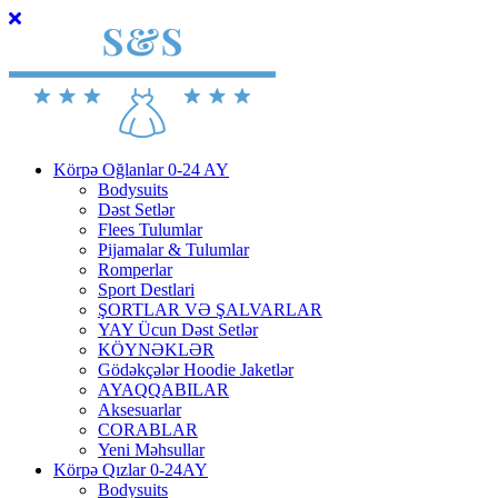
Körpə Oğlanlar 0-24 AY
Bodysuits
Dəst Setlər
Flees Tulumlar
Pijamalar & Tulumlar
Romperlar
Sport Destlari
ŞORTLAR VƏ ŞALVARLAR
YAY Ücun Dəst Setlər
KÖYNƏKLƏR
Gödəkçələr Hoodie Jaketlər
AYAQQABILAR
Aksesuarlar
CORABLAR
Yeni Məhsullar
Körpə Qızlar 0-24AY
Bodysuits