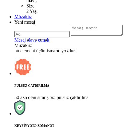
mavi,
Size:
2 Yaş,
Müzakirə
Yeni mesaj
Mesaj əlavə etmək
Müzakirə
bu element üçün ismarıc yoxdur
PULSUZ ÇATDIRILMA
50 azn olan sifarişlərə pulsuz çatdırılma
KEYFİYYƏTƏ ZƏMANƏT