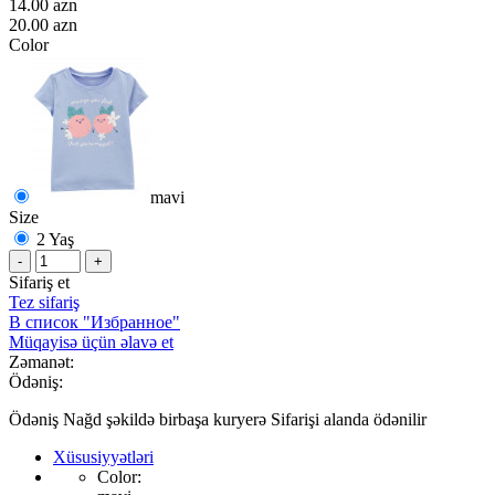
14.00 azn
20.00 azn
Color
mavi
Size
2 Yaş
-
+
Sifariş et
Tez sifariş
В список "Избранное"
Müqayisə üçün əlavə et
Zəmanət:
Ödəniş:
Ödəniş Nağd şəkildə birbaşa kuryerə Sifarişi alanda ödənilir
Xüsusiyyətləri
Color: