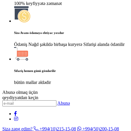
100% keyfiyyətə zəmanət
Sizə Avans ödəməyə ehtiyac yoxdur
Ödəniş Nağd şəkildə birbaşa kuryerə Sifarişi alanda ödənilir
Sifariş hemen günü göndərilir
bütün mallar əldədir
Abunə olmaq üçün
qeydiyyatdan keçin
Abunə
Sizə zəng edim?
+994(10)215-15-08
+994(50)200-15-08