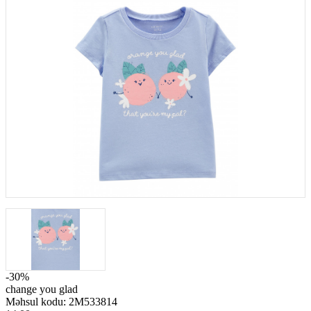
-30%
change you glad
Məhsul kodu:
2M533814