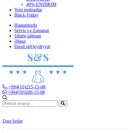
40% ENDIRIM
Yeni məhsullar
Black Friday
Haqqımızda
Servis və Zəmanət
Sifariş təlimatı
Əlaqə
Daxil ol/Qeydiyyat
+994(10)215-15-08
+994(50)200-15-08
Dəst Setlər