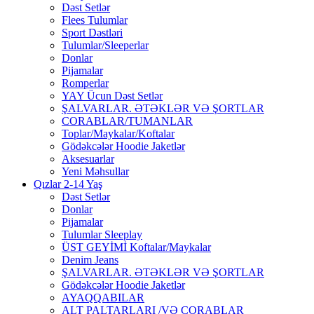
Dəst Setlər
Flees Tulumlar
Sport Dəstləri
Tulumlar/Sleeperlar
Donlar
Pijamalar
Romperlar
YAY Ücun Dəst Setlər
ŞALVARLAR. ƏTƏKLƏR VƏ ŞORTLAR
CORABLAR/TUMANLAR
Toplar/Maykalar/Koftalar
Gödəkcələr Hoodie Jaketlər
Aksesuarlar
Yeni Məhsullar
Qızlar 2-14 Yaş
Dəst Setlər
Donlar
Pijamalar
Tulumlar Sleeplay
ÜST GEYİMİ Koftalar/Maykalar
Denim Jeans
ŞALVARLAR. ƏTƏKLƏR VƏ ŞORTLAR
Gödəkcələr Hoodie Jaketlər
AYAQQABILAR
ALT PALTARLARI /VƏ CORABLAR