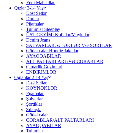
Yeni Məhsullar
Qızlar 2-14 Yaş
Dəst Setlər
Donlar
Pijamalar
Tulumlar Sleeplay
ÜST GEYİMİ Koftalar/Maykalar
Denim Jeans
ŞALVARLAR. ƏTƏKLƏR VƏ ŞORTLAR
Gödəkcələr Hoodie Jaketlər
AYAQQABILAR
ALT PALTARLARI /VƏ CORABLAR
Çimərlik Geyimləri
ENDİRİMLƏR
Oğlanlar 2-14 Yaş
Dəst Setlər
KÖYNƏKLƏR
Pijamalar
Şalvarlar
Şortiklar
Sifarişlə
Gödəkcələr
CORABLAR/ALT PALTARLARI
AYAQQABILAR
Tulumlar