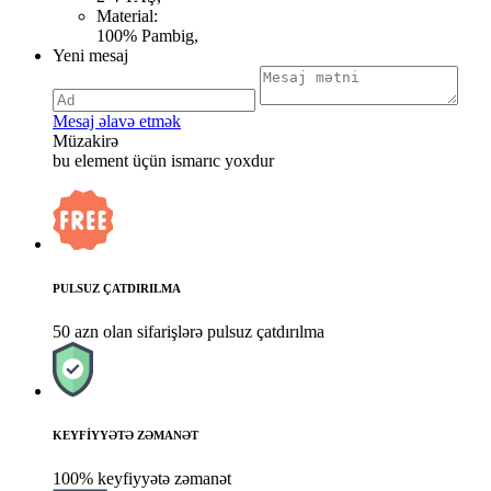
Material:
100% Pambig,
Yeni mesaj
Mesaj əlavə etmək
Müzakirə
bu element üçün ismarıc yoxdur
PULSUZ ÇATDIRILMA
50 azn olan sifarişlərə pulsuz çatdırılma
KEYFİYYƏTƏ ZƏMANƏT
100% keyfiyyətə zəmanət