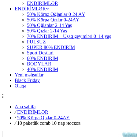
ENDİRİMLƏR
ENDİRİMLƏR
50% Körpə Oğlanlar 0-24 AY
50% Körpə Qızlar 0-24AY
50% Oğlanlar 2-14 Yaş
50% Qızlar 2-14 Yaş
70% ENDİRİM – Uşaq geyimləri 0–14 yaş
PULSUZ
SUPER 80% ENDIRIM
Sport Destlari
60% ENDİRİM
BODYLAR
40% ENDIRIM
Yeni məhsullar
Black Friday
Əlaqə
Ana səhifə
/
ENDİRİMLƏR
/
50% Körpə Qızlar 0-24AY
/
10 paketlik corab 10 пар носков