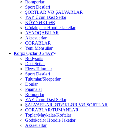
Romperlar
Sport Destlari
ŞORTLAR VƏ ŞALVARLAR
YAY Ücun Dəst Setlər
KÖYNƏKLƏR
Gödəkçələr Hoodie Jaketlər
AYAQQABILAR
Aksesuarlar
CORABLAR
Yeni Məhsullar
Körpə Qızlar 0-24AY
Bodysuits
Dəst Setlər
Flees Tulumlar
Sport Dəstləri
Tulumlar/Sleeperlar
Donlar
Pijamalar
Romperlar
YAY Ücun Dəst Setlər
ŞALVARLAR. ƏTƏKLƏR VƏ ŞORTLAR
CORABLAR/TUMANLAR
Toplar/Maykalar/Koftalar
Gödəkcələr Hoodie Jaketlər
Aksesuarlar