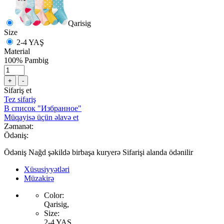
Qarisig
Size
2-4 YAŞ
Material
100% Pambig
+
-
Sifariş et
Tez sifariş
В список "Избранное"
Müqayisə üçün əlavə et
Zəmanət:
Ödəniş:
Ödəniş Nağd şəkildə birbaşa kuryerə Sifarişi alanda ödənilir
Xüsusiyyətləri
Müzakirə
Color:
Qarisig,
Size:
2-4 YAŞ,