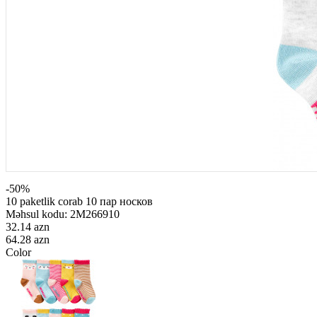
-50%
10 paketlik corab 10 пар носков
Məhsul kodu:
2M266910
32.14 azn
64.28 azn
Color