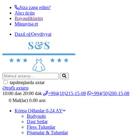
Sizə zəng edim?
Alıcı üçün
Bəyəndiklərim
Müqayisә et
Daxil ol/Qeydiyyat
tapılmışlarda axtar
Ətraflı axtarış
10:00 dən 20:00 dək
+994(10)215-15-08
+994(50)200-15-08
0
Mal(lar)
0.00 azn
Körpə Oğlanlar 0-24 AY
Bodysuits
Dəst Setlər
Flees Tulumlar
Pijamalar & Tulumlar