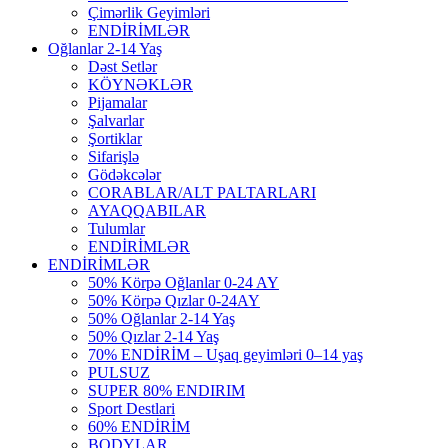
Çimərlik Geyimləri
ENDİRİMLƏR
Oğlanlar 2-14 Yaş
Dəst Setlər
KÖYNƏKLƏR
Pijamalar
Şalvarlar
Şortiklar
Sifarişlə
Gödəkcələr
CORABLAR/ALT PALTARLARI
AYAQQABILAR
Tulumlar
ENDİRİMLƏR
ENDİRİMLƏR
50% Körpə Oğlanlar 0-24 AY
50% Körpə Qızlar 0-24AY
50% Oğlanlar 2-14 Yaş
50% Qızlar 2-14 Yaş
70% ENDİRİM – Uşaq geyimləri 0–14 yaş
PULSUZ
SUPER 80% ENDIRIM
Sport Destlari
60% ENDİRİM
BODYLAR