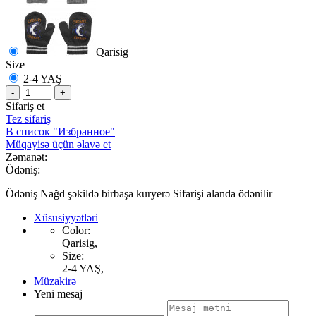
Qarisig
Size
2-4 YAŞ
-
+
Sifariş et
Tez sifariş
В список "Избранное"
Müqayisə üçün əlavə et
Zəmanət:
Ödəniş:
Ödəniş Nağd şəkildə birbaşa kuryerə Sifarişi alanda ödənilir
Xüsusiyyətləri
Color:
Qarisig,
Size:
2-4 YAŞ,
Müzakirə
Yeni mesaj