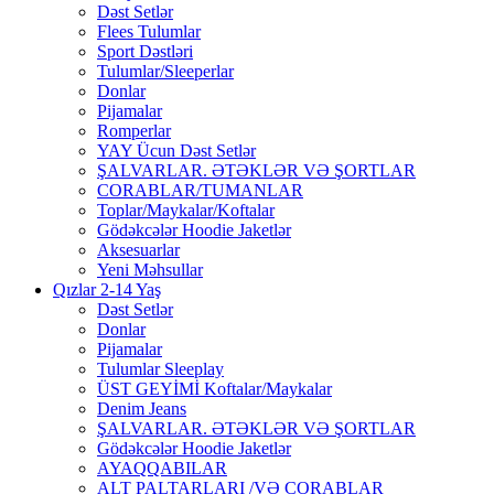
Dəst Setlər
Flees Tulumlar
Sport Dəstləri
Tulumlar/Sleeperlar
Donlar
Pijamalar
Romperlar
YAY Ücun Dəst Setlər
ŞALVARLAR. ƏTƏKLƏR VƏ ŞORTLAR
CORABLAR/TUMANLAR
Toplar/Maykalar/Koftalar
Gödəkcələr Hoodie Jaketlər
Aksesuarlar
Yeni Məhsullar
Qızlar 2-14 Yaş
Dəst Setlər
Donlar
Pijamalar
Tulumlar Sleeplay
ÜST GEYİMİ Koftalar/Maykalar
Denim Jeans
ŞALVARLAR. ƏTƏKLƏR VƏ ŞORTLAR
Gödəkcələr Hoodie Jaketlər
AYAQQABILAR
ALT PALTARLARI /VƏ CORABLAR