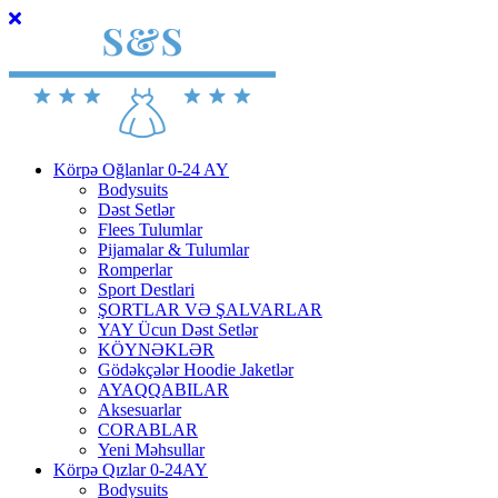
Körpə Oğlanlar 0-24 AY
Bodysuits
Dəst Setlər
Flees Tulumlar
Pijamalar & Tulumlar
Romperlar
Sport Destlari
ŞORTLAR VƏ ŞALVARLAR
YAY Ücun Dəst Setlər
KÖYNƏKLƏR
Gödəkçələr Hoodie Jaketlər
AYAQQABILAR
Aksesuarlar
CORABLAR
Yeni Məhsullar
Körpə Qızlar 0-24AY
Bodysuits