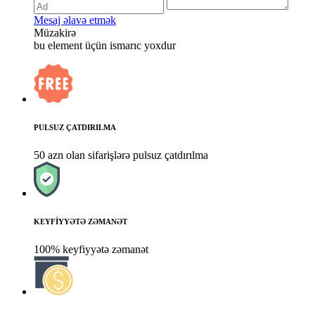
Mesaj əlavə etmək
Müzakirə
bu element üçün ismarıc yoxdur
PULSUZ ÇATDIRILMA
50 azn olan sifarişlərə pulsuz çatdırılma
KEYFİYYƏTƏ ZƏMANƏT
100% keyfiyyətə zəmanət