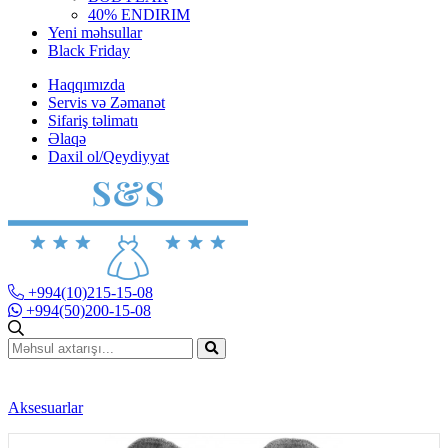
40% ENDIRIM
Yeni məhsullar
Black Friday
Haqqımızda
Servis və Zəmanət
Sifariş təlimatı
Əlaqə
Daxil ol/Qeydiyyat
+994(10)215-15-08
+994(50)200-15-08
Aksesuarlar