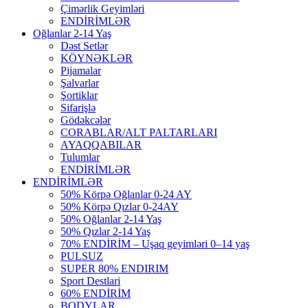
Çimərlik Geyimləri
ENDİRİMLƏR
Oğlanlar 2-14 Yaş
Dəst Setlər
KÖYNƏKLƏR
Pijamalar
Şalvarlar
Şortiklar
Sifarişlə
Gödəkcələr
CORABLAR/ALT PALTARLARI
AYAQQABILAR
Tulumlar
ENDİRİMLƏR
ENDİRİMLƏR
50% Körpə Oğlanlar 0-24 AY
50% Körpə Qızlar 0-24AY
50% Oğlanlar 2-14 Yaş
50% Qızlar 2-14 Yaş
70% ENDİRİM – Uşaq geyimləri 0–14 yaş
PULSUZ
SUPER 80% ENDIRIM
Sport Destlari
60% ENDİRİM
BODYLAR