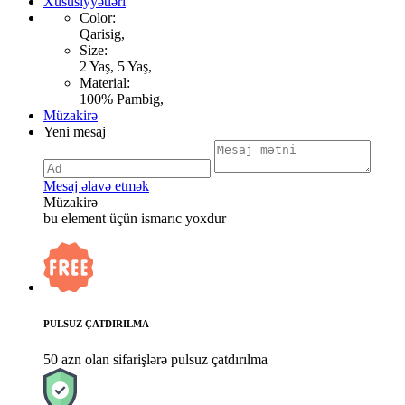
Xüsusiyyətləri
Color:
Qarisig,
Size:
2 Yaş, 5 Yaş,
Material:
100% Pambig,
Müzakirə
Yeni mesaj
Mesaj əlavə etmək
Müzakirə
bu element üçün ismarıc yoxdur
PULSUZ ÇATDIRILMA
50 azn olan sifarişlərə pulsuz çatdırılma