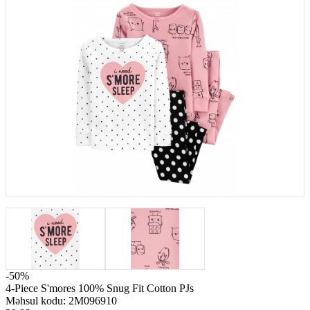
-50%
4-Piece S'mores 100% Snug Fit Cotton PJs
Məhsul kodu:
2M096910