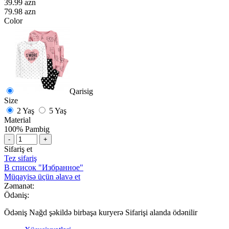
39.99 azn
79.98 azn
Color
Qarisig
Size
2 Yaş
5 Yaş
Material
100% Pambig
-
+
Sifariş et
Tez sifariş
В список "Избранное"
Müqayisə üçün əlavə et
Zəmanət:
Ödəniş:
Ödəniş Nağd şəkildə birbaşa kuryerə Sifarişi alanda ödənilir