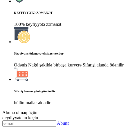
KEYFİYYƏTƏ ZƏMANƏT
100% keyfiyyətə zəmanət
Sizə Avans ödəməyə ehtiyac yoxdur
Ödəniş Nağd şəkildə birbaşa kuryerə Sifarişi alanda ödənilir
Sifariş hemen günü göndərilir
bütün mallar əldədir
Abunə olmaq üçün
qeydiyyatdan keçin
Abunə