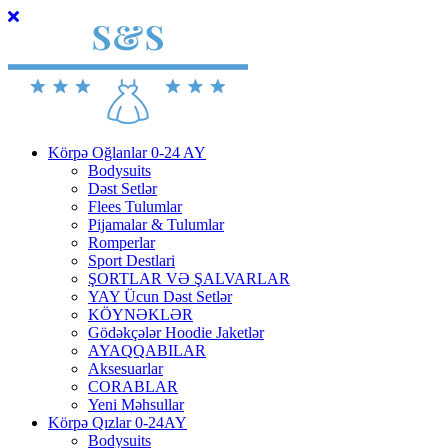
Körpə Oğlanlar 0-24 AY
Bodysuits
Dəst Setlər
Flees Tulumlar
Pijamalar & Tulumlar
Romperlar
Sport Destlari
ŞORTLAR VƏ ŞALVARLAR
YAY Ücun Dəst Setlər
KÖYNƏKLƏR
Gödəkçələr Hoodie Jaketlər
AYAQQABILAR
Aksesuarlar
CORABLAR
Yeni Məhsullar
Körpə Qızlar 0-24AY
Bodysuits