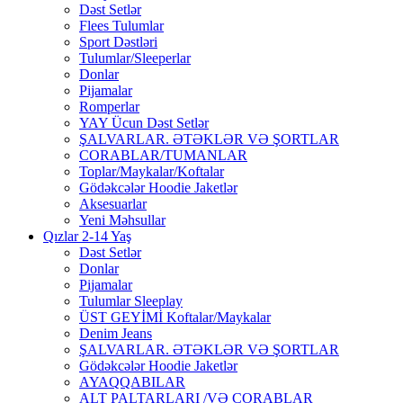
Dəst Setlər
Flees Tulumlar
Sport Dəstləri
Tulumlar/Sleeperlar
Donlar
Pijamalar
Romperlar
YAY Ücun Dəst Setlər
ŞALVARLAR. ƏTƏKLƏR VƏ ŞORTLAR
CORABLAR/TUMANLAR
Toplar/Maykalar/Koftalar
Gödəkcələr Hoodie Jaketlər
Aksesuarlar
Yeni Məhsullar
Qızlar 2-14 Yaş
Dəst Setlər
Donlar
Pijamalar
Tulumlar Sleeplay
ÜST GEYİMİ Koftalar/Maykalar
Denim Jeans
ŞALVARLAR. ƏTƏKLƏR VƏ ŞORTLAR
Gödəkcələr Hoodie Jaketlər
AYAQQABILAR
ALT PALTARLARI /VƏ CORABLAR