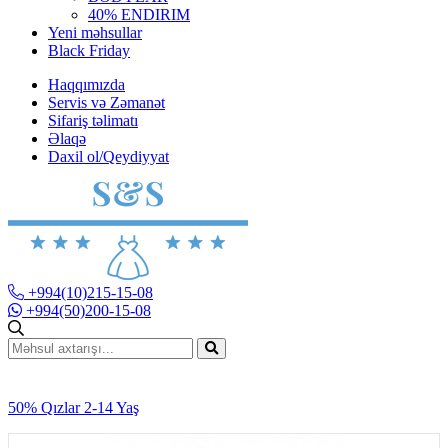
40% ENDIRIM
Yeni məhsullar
Black Friday
Haqqımızda
Servis və Zəmanət
Sifariş təlimatı
Əlaqə
Daxil ol/Qeydiyyat
+994(10)215-15-08
+994(50)200-15-08
50% Qızlar 2-14 Yaş