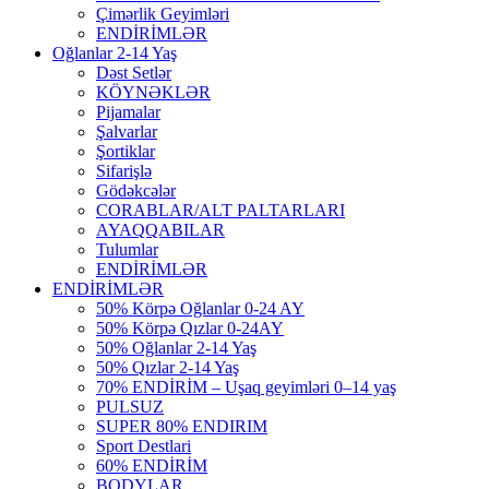
Çimərlik Geyimləri
ENDİRİMLƏR
Oğlanlar 2-14 Yaş
Dəst Setlər
KÖYNƏKLƏR
Pijamalar
Şalvarlar
Şortiklar
Sifarişlə
Gödəkcələr
CORABLAR/ALT PALTARLARI
AYAQQABILAR
Tulumlar
ENDİRİMLƏR
ENDİRİMLƏR
50% Körpə Oğlanlar 0-24 AY
50% Körpə Qızlar 0-24AY
50% Oğlanlar 2-14 Yaş
50% Qızlar 2-14 Yaş
70% ENDİRİM – Uşaq geyimləri 0–14 yaş
PULSUZ
SUPER 80% ENDIRIM
Sport Destlari
60% ENDİRİM
BODYLAR