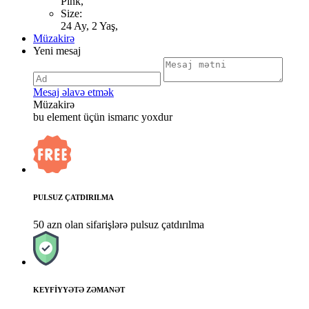
Pink,
Size:
24 Ay, 2 Yaş,
Müzakirə
Yeni mesaj
Mesaj əlavə etmək
Müzakirə
bu element üçün ismarıc yoxdur
PULSUZ ÇATDIRILMA
50 azn olan sifarişlərə pulsuz çatdırılma
KEYFİYYƏTƏ ZƏMANƏT