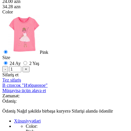
24.00 azn
34.28 azn
Color
Pink
Size
24 Ay
2 Yaş
-
+
Sifariş et
Tez sifariş
В список "Избранное"
Müqayisə üçün əlavə et
Zəmanət:
Ödəniş:
Ödəniş Nağd şəkildə birbaşa kuryerə Sifarişi alanda ödənilir
Xüsusiyyətləri
Color: