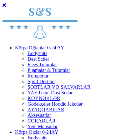
Körpə Oğlanlar 0-24 AY
Bodysuits
Dəst Setlər
Flees Tulumlar
Pijamalar & Tulumlar
Romperlar
Sport Destlari
ŞORTLAR VƏ ŞALVARLAR
YAY Ücun Dəst Setlər
KÖYNƏKLƏR
Gödəkçələr Hoodie Jaketlər
AYAQQABILAR
Aksesuarlar
CORABLAR
Yeni Məhsullar
Körpə Qızlar 0-24AY
Bodysuits