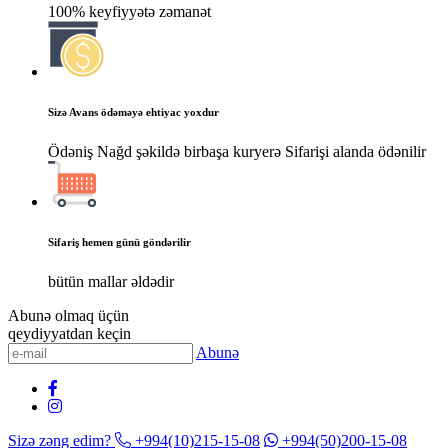
100% keyfiyyətə zəmanət
Sizə Avans ödəməyə ehtiyac yoxdur
Ödəniş Nağd şəkildə birbaşa kuryerə Sifarişi alanda ödənilir
Sifariş hemen günü göndərilir
bütün mallar əldədir
Abunə olmaq üçün
qeydiyyatdan keçin
Abunə
Sizə zəng edim?
+994(10)215-15-08
+994(50)200-15-08