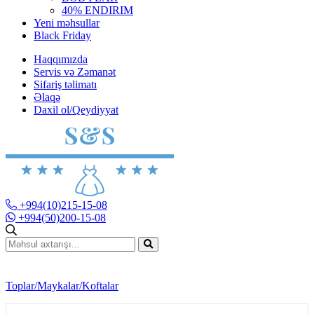
40% ENDIRIM
Yeni məhsullar
Black Friday
Haqqımızda
Servis və Zəmanət
Sifariş təlimatı
Əlaqə
Daxil ol/Qeydiyyat
+994(10)215-15-08
+994(50)200-15-08
Toplar/Maykalar/Koftalar