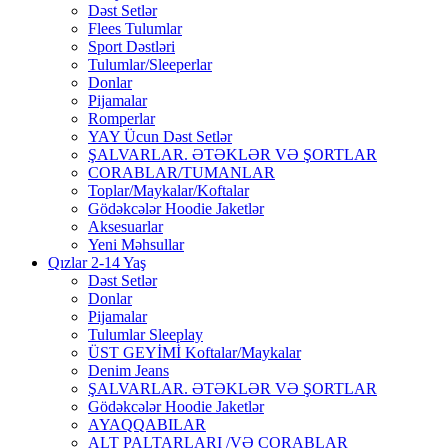
Dəst Setlər
Flees Tulumlar
Sport Dəstləri
Tulumlar/Sleeperlar
Donlar
Pijamalar
Romperlar
YAY Ücun Dəst Setlər
ŞALVARLAR. ƏTƏKLƏR VƏ ŞORTLAR
CORABLAR/TUMANLAR
Toplar/Maykalar/Koftalar
Gödəkcələr Hoodie Jaketlər
Aksesuarlar
Yeni Məhsullar
Qızlar 2-14 Yaş
Dəst Setlər
Donlar
Pijamalar
Tulumlar Sleeplay
ÜST GEYİMİ Koftalar/Maykalar
Denim Jeans
ŞALVARLAR. ƏTƏKLƏR VƏ ŞORTLAR
Gödəkcələr Hoodie Jaketlər
AYAQQABILAR
ALT PALTARLARI /VƏ CORABLAR