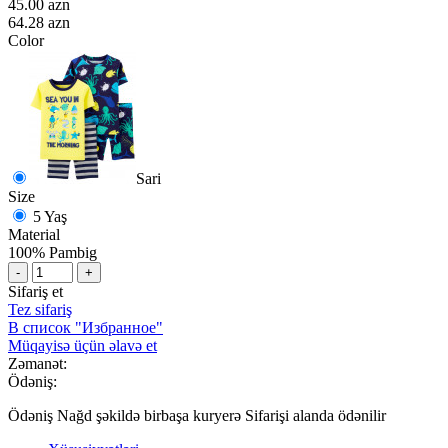
45.00 azn
64.28 azn
Color
Sari
Size
5 Yaş
Material
100% Pambig
-
+
Sifariş et
Tez sifariş
В список "Избранное"
Müqayisə üçün əlavə et
Zəmanət:
Ödəniş:
Ödəniş Nağd şəkildə birbaşa kuryerə Sifarişi alanda ödənilir