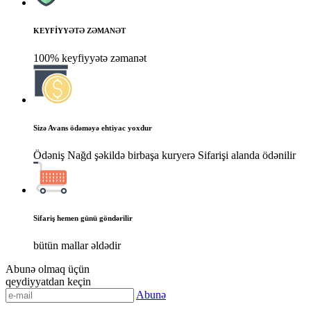
KEYFİYYƏTƏ ZƏMANƏT
100% keyfiyyətə zəmanət
Sizə Avans ödəməyə ehtiyac yoxdur
Ödəniş Nağd şəkildə birbaşa kuryerə Sifarişi alanda ödənilir
Sifariş hemen günü göndərilir
bütün mallar əldədir
Abunə olmaq üçün
qeydiyyatdan keçin
Abunə