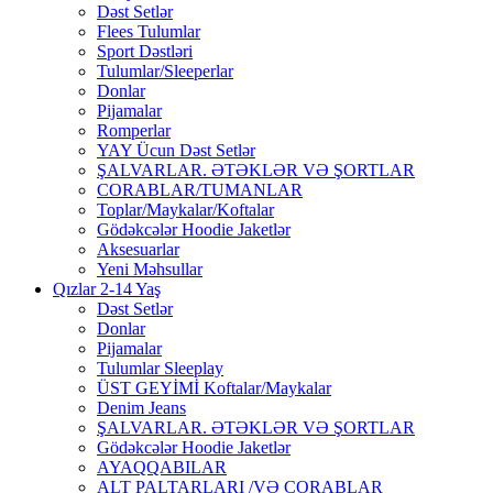
Dəst Setlər
Flees Tulumlar
Sport Dəstləri
Tulumlar/Sleeperlar
Donlar
Pijamalar
Romperlar
YAY Ücun Dəst Setlər
ŞALVARLAR. ƏTƏKLƏR VƏ ŞORTLAR
CORABLAR/TUMANLAR
Toplar/Maykalar/Koftalar
Gödəkcələr Hoodie Jaketlər
Aksesuarlar
Yeni Məhsullar
Qızlar 2-14 Yaş
Dəst Setlər
Donlar
Pijamalar
Tulumlar Sleeplay
ÜST GEYİMİ Koftalar/Maykalar
Denim Jeans
ŞALVARLAR. ƏTƏKLƏR VƏ ŞORTLAR
Gödəkcələr Hoodie Jaketlər
AYAQQABILAR
ALT PALTARLARI /VƏ CORABLAR