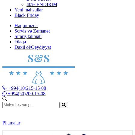
40% ENDIRIM
Yeni məhsullar
Black Friday
Haqqımızda
Servis və Zəmanət
Sifariş təlimatı
Əlaqə
Daxil ol/Qeydiyyat
+994(10)215-15-08
+994(50)200-15-08
Pijamalar