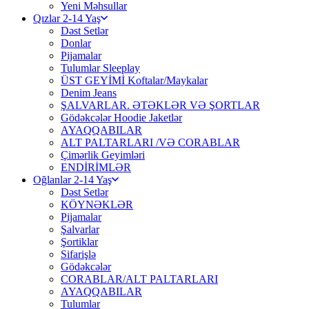
Yeni Məhsullar
Qızlar 2-14 Yaş
Dəst Setlər
Donlar
Pijamalar
Tulumlar Sleeplay
ÜST GEYİMİ Koftalar/Maykalar
Denim Jeans
ŞALVARLAR. ƏTƏKLƏR VƏ ŞORTLAR
Gödəkcələr Hoodie Jaketlər
AYAQQABILAR
ALT PALTARLARI /VƏ CORABLAR
Çimərlik Geyimləri
ENDİRİMLƏR
Oğlanlar 2-14 Yaş
Dəst Setlər
KÖYNƏKLƏR
Pijamalar
Şalvarlar
Şortiklar
Sifarişlə
Gödəkcələr
CORABLAR/ALT PALTARLARI
AYAQQABILAR
Tulumlar