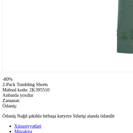
-80%
2-Pack Tumbling Shorts
Məhsul kodu:
2K395510
Anbarda yoxdur
Zəmanət:
Ödəniş:
Ödəniş Nağd şəkildə birbaşa kuryerə Sifarişi alanda ödənilir
Xüsusiyyətləri
Müzakirə