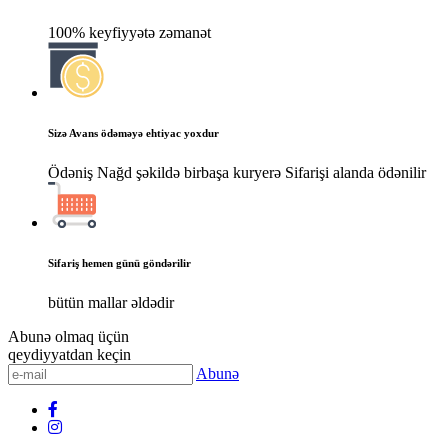
100% keyfiyyətə zəmanət
Sizə Avans ödəməyə ehtiyac yoxdur
Ödəniş Nağd şəkildə birbaşa kuryerə Sifarişi alanda ödənilir
Sifariş hemen günü göndərilir
bütün mallar əldədir
Abunə olmaq üçün
qeydiyyatdan keçin
Abunə