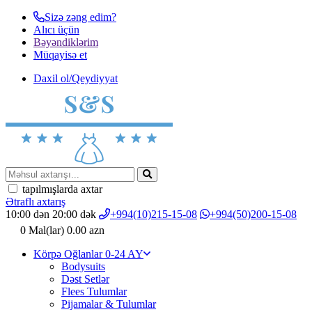
Sizə zəng edim?
Alıcı üçün
Bəyəndiklərim
Müqayisә et
Daxil ol/Qeydiyyat
tapılmışlarda axtar
Ətraflı axtarış
10:00 dən 20:00 dək
+994(10)215-15-08
+994(50)200-15-08
0
Mal(lar)
0.00 azn
Körpə Oğlanlar 0-24 AY
Bodysuits
Dəst Setlər
Flees Tulumlar
Pijamalar & Tulumlar