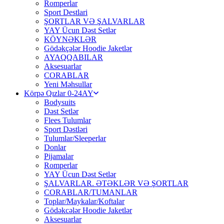
Romperlar
Sport Destlari
ŞORTLAR VƏ ŞALVARLAR
YAY Ücun Dəst Setlər
KÖYNƏKLƏR
Gödəkçələr Hoodie Jaketlər
AYAQQABILAR
Aksesuarlar
CORABLAR
Yeni Məhsullar
Körpə Qızlar 0-24AY
Bodysuits
Dəst Setlər
Flees Tulumlar
Sport Dəstləri
Tulumlar/Sleeperlar
Donlar
Pijamalar
Romperlar
YAY Ücun Dəst Setlər
ŞALVARLAR. ƏTƏKLƏR VƏ ŞORTLAR
CORABLAR/TUMANLAR
Toplar/Maykalar/Koftalar
Gödəkcələr Hoodie Jaketlər
Aksesuarlar