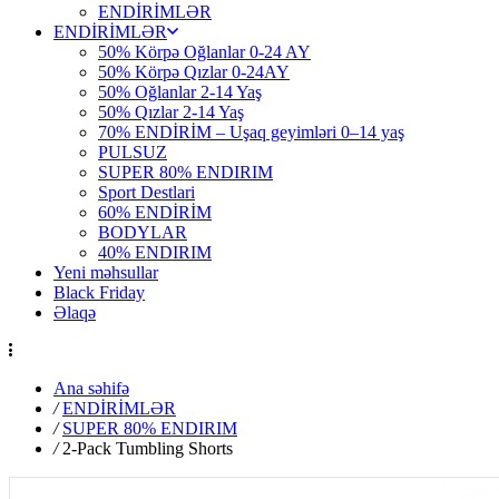
ENDİRİMLƏR
ENDİRİMLƏR
50% Körpə Oğlanlar 0-24 AY
50% Körpə Qızlar 0-24AY
50% Oğlanlar 2-14 Yaş
50% Qızlar 2-14 Yaş
70% ENDİRİM – Uşaq geyimləri 0–14 yaş
PULSUZ
SUPER 80% ENDIRIM
Sport Destlari
60% ENDİRİM
BODYLAR
40% ENDIRIM
Yeni məhsullar
Black Friday
Əlaqə
Ana səhifə
/
ENDİRİMLƏR
/
SUPER 80% ENDIRIM
/
2-Pack Tumbling Shorts