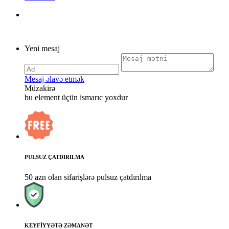
Yeni mesaj
Mesaj əlavə etmək
Müzakirə
bu element üçün ismarıc yoxdur
PULSUZ ÇATDIRILMA
50 azn olan sifarişlərə pulsuz çatdırılma
KEYFİYYƏTƏ ZƏMANƏT