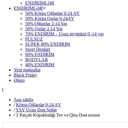
ENDİRİMLƏR
ENDİRİMLƏR
50% Körpə Oğlanlar 0-24 AY
50% Körpə Qızlar 0-24AY
50% Oğlanlar 2-14 Yaş
50% Qızlar 2-14 Yaş
70% ENDİRİM – Uşaq geyimləri 0–14 yaş
PULSUZ
SUPER 80% ENDIRIM
Sport Destlari
60% ENDİRİM
BODYLAR
40% ENDIRIM
Yeni məhsullar
Black Friday
Əlaqə
Ana səhifə
/
Körpə Oğlanlar 0-24 AY
/
YAY Ücun Dəst Setlər
/
2 Parçalı Köpəkbalığı Tee və Qisa Dəst копия