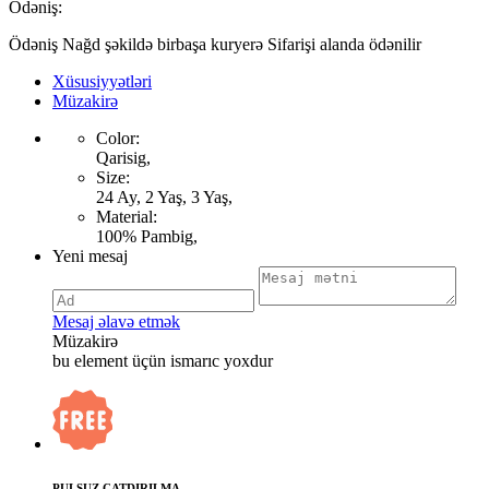
Ödəniş:
Ödəniş Nağd şəkildə birbaşa kuryerə Sifarişi alanda ödənilir
Xüsusiyyətləri
Müzakirə
Color:
Qarisig,
Size:
24 Ay, 2 Yaş, 3 Yaş,
Material:
100% Pambig,
Yeni mesaj
Mesaj əlavə etmək
Müzakirə
bu element üçün ismarıc yoxdur
PULSUZ ÇATDIRILMA