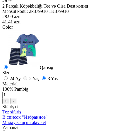
-30%
2 Parçalı Köpəkbalığı Tee və Qisa Dəst копия
Məhsul kodu:
2k379910 1K379910
28.99 azn
41.41 azn
Color
Qarisig
Size
24 Ay
2 Yaş
3 Yaş
Material
100% Pambig
+
-
Sifariş et
Tez sifariş
В список "Избранное"
Müqayisə üçün əlavə et
Zəmanət: