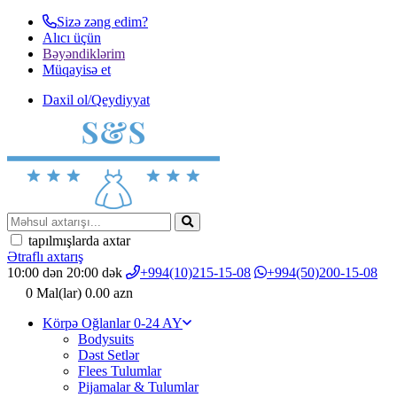
Sizə zəng edim?
Alıcı üçün
Bəyəndiklərim
Müqayisә et
Daxil ol/Qeydiyyat
tapılmışlarda axtar
Ətraflı axtarış
10:00 dən 20:00 dək
+994(10)215-15-08
+994(50)200-15-08
0
Mal(lar)
0.00 azn
Körpə Oğlanlar 0-24 AY
Bodysuits
Dəst Setlər
Flees Tulumlar
Pijamalar & Tulumlar