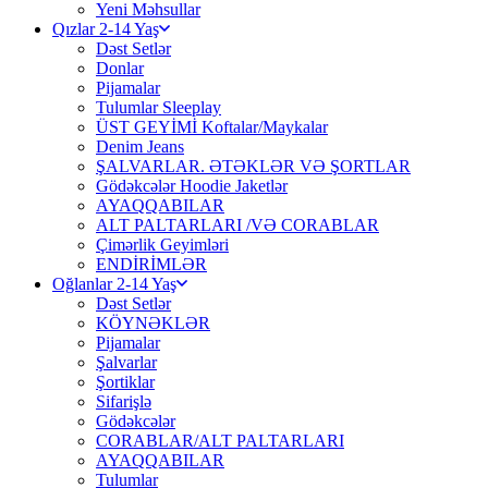
Yeni Məhsullar
Qızlar 2-14 Yaş
Dəst Setlər
Donlar
Pijamalar
Tulumlar Sleeplay
ÜST GEYİMİ Koftalar/Maykalar
Denim Jeans
ŞALVARLAR. ƏTƏKLƏR VƏ ŞORTLAR
Gödəkcələr Hoodie Jaketlər
AYAQQABILAR
ALT PALTARLARI /VƏ CORABLAR
Çimərlik Geyimləri
ENDİRİMLƏR
Oğlanlar 2-14 Yaş
Dəst Setlər
KÖYNƏKLƏR
Pijamalar
Şalvarlar
Şortiklar
Sifarişlə
Gödəkcələr
CORABLAR/ALT PALTARLARI
AYAQQABILAR
Tulumlar