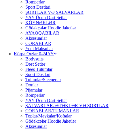
Romperlar
Sport Destlari
ŞORTLAR VƏ ŞALVARLAR
YAY Ücun Dəst Setlər
KÖYNƏKLƏR
Gödəkçələr Hoodie Jaketlər
AYAQQABILAR
Aksesuarlar
CORABLAR
Yeni Məhsullar
Körpə Qızlar 0-24AY
Bodysuits
Dəst Setlər
Flees Tulumlar
Sport Dəstləri
Tulumlar/Sleeperlar
Donlar
Pijamalar
Romperlar
YAY Ücun Dəst Setlər
ŞALVARLAR. ƏTƏKLƏR VƏ ŞORTLAR
CORABLAR/TUMANLAR
Toplar/Maykalar/Koftalar
Gödəkcələr Hoodie Jaketlər
Aksesuarlar