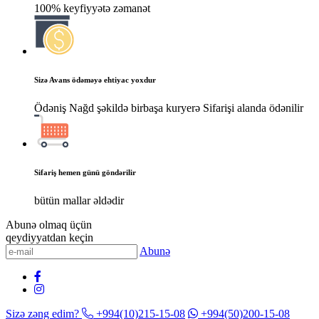
100% keyfiyyətə zəmanət
Sizə Avans ödəməyə ehtiyac yoxdur
Ödəniş Nağd şəkildə birbaşa kuryerə Sifarişi alanda ödənilir
Sifariş hemen günü göndərilir
bütün mallar əldədir
Abunə olmaq üçün
qeydiyyatdan keçin
Abunə
Sizə zəng edim?
+994(10)215-15-08
+994(50)200-15-08