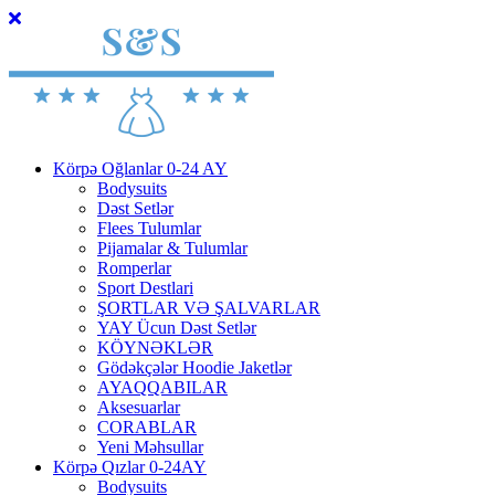
Körpə Oğlanlar 0-24 AY
Bodysuits
Dəst Setlər
Flees Tulumlar
Pijamalar & Tulumlar
Romperlar
Sport Destlari
ŞORTLAR VƏ ŞALVARLAR
YAY Ücun Dəst Setlər
KÖYNƏKLƏR
Gödəkçələr Hoodie Jaketlər
AYAQQABILAR
Aksesuarlar
CORABLAR
Yeni Məhsullar
Körpə Qızlar 0-24AY
Bodysuits