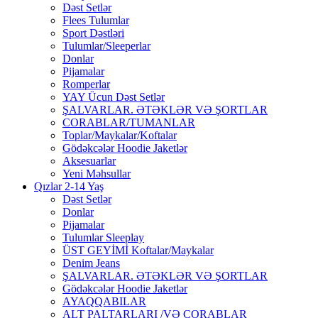
Dəst Setlər
Flees Tulumlar
Sport Dəstləri
Tulumlar/Sleeperlar
Donlar
Pijamalar
Romperlar
YAY Ücun Dəst Setlər
ŞALVARLAR. ƏTƏKLƏR VƏ ŞORTLAR
CORABLAR/TUMANLAR
Toplar/Maykalar/Koftalar
Gödəkcələr Hoodie Jaketlər
Aksesuarlar
Yeni Məhsullar
Qızlar 2-14 Yaş
Dəst Setlər
Donlar
Pijamalar
Tulumlar Sleeplay
ÜST GEYİMİ Koftalar/Maykalar
Denim Jeans
ŞALVARLAR. ƏTƏKLƏR VƏ ŞORTLAR
Gödəkcələr Hoodie Jaketlər
AYAQQABILAR
ALT PALTARLARI /VƏ CORABLAR