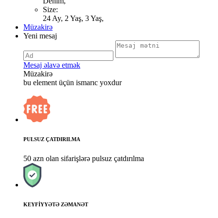
Denim,
Size:
24 Ay, 2 Yaş, 3 Yaş,
Müzakirə
Yeni mesaj
Mesaj əlavə etmək
Müzakirə
bu element üçün ismarıc yoxdur
PULSUZ ÇATDIRILMA
50 azn olan sifarişlərə pulsuz çatdırılma
KEYFİYYƏTƏ ZƏMANƏT