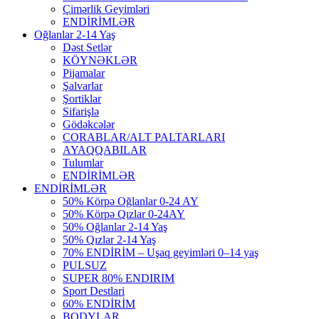
Çimərlik Geyimləri
ENDİRİMLƏR
Oğlanlar 2-14 Yaş
Dəst Setlər
KÖYNƏKLƏR
Pijamalar
Şalvarlar
Şortiklar
Sifarişlə
Gödəkcələr
CORABLAR/ALT PALTARLARI
AYAQQABILAR
Tulumlar
ENDİRİMLƏR
ENDİRİMLƏR
50% Körpə Oğlanlar 0-24 AY
50% Körpə Qızlar 0-24AY
50% Oğlanlar 2-14 Yaş
50% Qızlar 2-14 Yaş
70% ENDİRİM – Uşaq geyimləri 0–14 yaş
PULSUZ
SUPER 80% ENDIRIM
Sport Destlari
60% ENDİRİM
BODYLAR