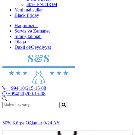
40% ENDIRIM
Yeni məhsullar
Black Friday
Haqqımızda
Servis və Zəmanət
Sifariş təlimatı
Əlaqə
Daxil ol/Qeydiyyat
+994(10)215-15-08
+994(50)200-15-08
50% Körpə Oğlanlar 0-24 AY