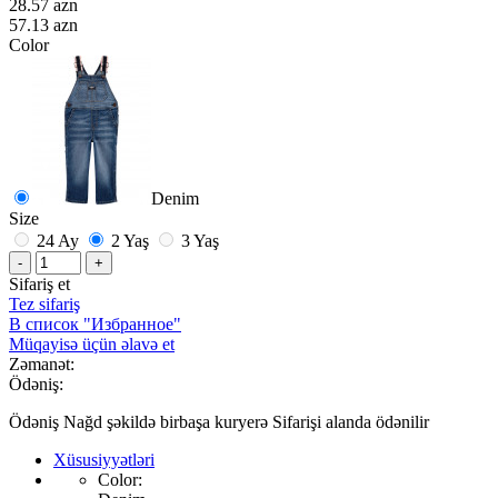
28.57 azn
57.13 azn
Color
Denim
Size
24 Ay
2 Yaş
3 Yaş
-
+
Sifariş et
Tez sifariş
В список "Избранное"
Müqayisə üçün əlavə et
Zəmanət:
Ödəniş:
Ödəniş Nağd şəkildə birbaşa kuryerə Sifarişi alanda ödənilir
Xüsusiyyətləri
Color: