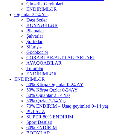
Çimərlik Geyimləri
ENDİRİMLƏR
Oğlanlar 2-14 Yaş
Dəst Setlər
KÖYNƏKLƏR
Pijamalar
Şalvarlar
Şortiklar
Sifarişlə
Gödəkcələr
CORABLAR/ALT PALTARLARI
AYAQQABILAR
Tulumlar
ENDİRİMLƏR
ENDİRİMLƏR
50% Körpə Oğlanlar 0-24 AY
50% Körpə Qızlar 0-24AY
50% Oğlanlar 2-14 Yaş
50% Qızlar 2-14 Yaş
70% ENDİRİM – Uşaq geyimləri 0–14 yaş
PULSUZ
SUPER 80% ENDIRIM
Sport Destlari
60% ENDİRİM
BODYLAR