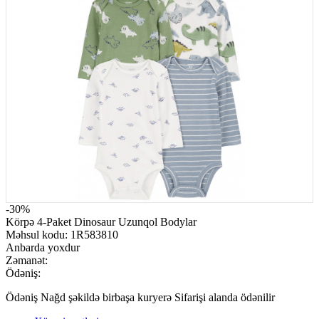
-30%
Körpə 4-Paket Dinosaur Uzunqol Bodylar
Məhsul kodu:
1R583810
Anbarda yoxdur
Zəmanət:
Ödəniş:
Ödəniş Nağd şəkildə birbaşa kuryerə Sifarişi alanda ödənilir