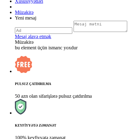
Xüsusiyyətləri
Müzakirə
Yeni mesaj
Mesaj əlavə etmək
Müzakirə
bu element üçün ismarıc yoxdur
PULSUZ ÇATDIRILMA
50 azn olan sifarişlərə pulsuz çatdırılma
KEYFİYYƏTƏ ZƏMANƏT
100% keyfiyyətə zəmanət