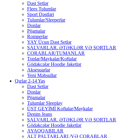
Dəst Setlər
Flees Tulumlar
Sport Dəstləri
Tulumlar/Sleeperlar
Donlar
Pijamalar
Romperlar
YAY Ücun Dəst Setlər
ŞALVARLAR. ƏTƏKLƏR VƏ ŞORTLAR
CORABLAR/TUMANLAR
Toplar/Maykalar/Koftalar
Gödəkcələr Hoodie Jaketlər
Aksesuarlar
Yeni Məhsullar
Qızlar 2-14 Yaş
Dəst Setlər
Donlar
Pijamalar
Tulumlar Sleeplay
ÜST GEYİMİ Koftalar/Maykalar
Denim Jeans
ŞALVARLAR. ƏTƏKLƏR VƏ ŞORTLAR
Gödəkcələr Hoodie Jaketlər
AYAQQABILAR
ALT PALTARLARI /VƏ CORABLAR