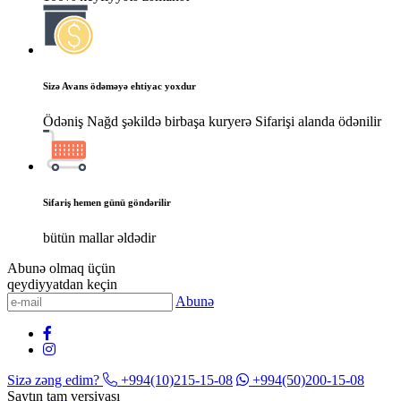
Sizə Avans ödəməyə ehtiyac yoxdur
Ödəniş Nağd şəkildə birbaşa kuryerə Sifarişi alanda ödənilir
Sifariş hemen günü göndərilir
bütün mallar əldədir
Abunə olmaq üçün
qeydiyyatdan keçin
Abunə
Sizə zəng edim?
+994(10)215-15-08
+994(50)200-15-08
Saytın tam versiyası