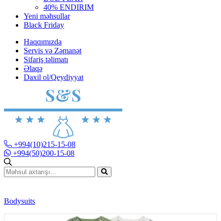
40% ENDIRIM
Yeni məhsullar
Black Friday
Haqqımızda
Servis və Zəmanət
Sifariş təlimatı
Əlaqə
Daxil ol/Qeydiyyat
+994(10)215-15-08
+994(50)200-15-08
Bodysuits