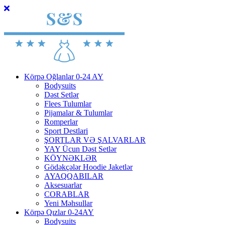
Körpə Oğlanlar 0-24 AY
Bodysuits
Dəst Setlər
Flees Tulumlar
Pijamalar & Tulumlar
Romperlar
Sport Destlari
ŞORTLAR VƏ ŞALVARLAR
YAY Ücun Dəst Setlər
KÖYNƏKLƏR
Gödəkçələr Hoodie Jaketlər
AYAQQABILAR
Aksesuarlar
CORABLAR
Yeni Məhsullar
Körpə Qızlar 0-24AY
Bodysuits