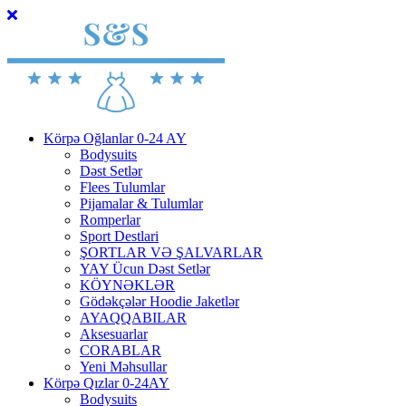
Körpə Oğlanlar 0-24 AY
Bodysuits
Dəst Setlər
Flees Tulumlar
Pijamalar & Tulumlar
Romperlar
Sport Destlari
ŞORTLAR VƏ ŞALVARLAR
YAY Ücun Dəst Setlər
KÖYNƏKLƏR
Gödəkçələr Hoodie Jaketlər
AYAQQABILAR
Aksesuarlar
CORABLAR
Yeni Məhsullar
Körpə Qızlar 0-24AY
Bodysuits