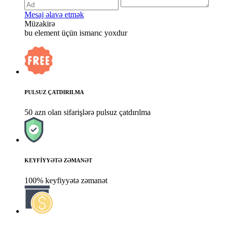
Mesaj əlavə etmək
Müzakirə
bu element üçün ismarıc yoxdur
PULSUZ ÇATDIRILMA
50 azn olan sifarişlərə pulsuz çatdırılma
KEYFİYYƏTƏ ZƏMANƏT
100% keyfiyyətə zəmanət