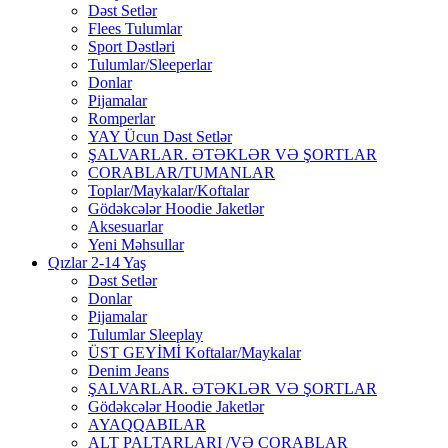
Dəst Setlər
Flees Tulumlar
Sport Dəstləri
Tulumlar/Sleeperlar
Donlar
Pijamalar
Romperlar
YAY Ücun Dəst Setlər
ŞALVARLAR. ƏTƏKLƏR VƏ ŞORTLAR
CORABLAR/TUMANLAR
Toplar/Maykalar/Koftalar
Gödəkcələr Hoodie Jaketlər
Aksesuarlar
Yeni Məhsullar
Qızlar 2-14 Yaş
Dəst Setlər
Donlar
Pijamalar
Tulumlar Sleeplay
ÜST GEYİMİ Koftalar/Maykalar
Denim Jeans
ŞALVARLAR. ƏTƏKLƏR VƏ ŞORTLAR
Gödəkcələr Hoodie Jaketlər
AYAQQABILAR
ALT PALTARLARI /VƏ CORABLAR