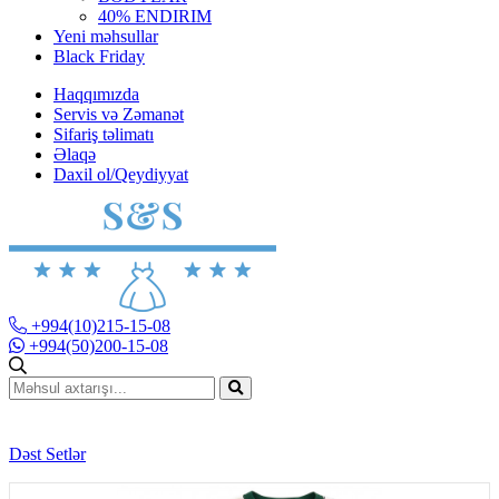
40% ENDIRIM
Yeni məhsullar
Black Friday
Haqqımızda
Servis və Zəmanət
Sifariş təlimatı
Əlaqə
Daxil ol/Qeydiyyat
+994(10)215-15-08
+994(50)200-15-08
Dəst Setlər