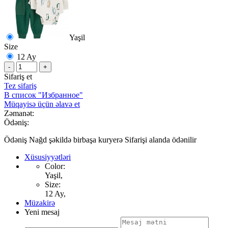
Yaşil
Size
12 Ay
-
+
Sifariş et
Tez sifariş
В список "Избранное"
Müqayisə üçün əlavə et
Zəmanət:
Ödəniş:
Ödəniş Nağd şəkildə birbaşa kuryerə Sifarişi alanda ödənilir
Xüsusiyyətləri
Color:
Yaşil,
Size:
12 Ay,
Müzakirə
Yeni mesaj