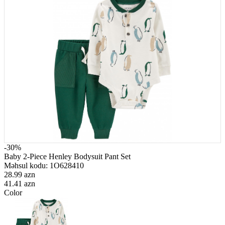
-30%
Baby 2-Piece Henley Bodysuit Pant Set
Məhsul kodu:
1O628410
28.99 azn
41.41 azn
Color