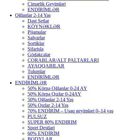
Çimərlik Geyimləri
ENDİRİMLƏR
Oğlanlar 2-14 Yaş
Dəst Setlər
KÖYNƏKLƏR
Pijamalar
Şalvarlar
Şortiklar
Sifarişlə
Gödəkcələr
CORABLAR/ALT PALTARLARI
AYAQQABILAR
Tulumlar
ENDİRİMLƏR
ENDİRİMLƏR
50% Körpə Oğlanlar 0-24 AY
50% Körpə Qızlar 0-24AY
50% Oğlanlar 2-14 Yaş
50% Qızlar 2-14 Yaş
70% ENDİRİM – Uşaq geyimləri 0–14 yaş
PULSUZ
SUPER 80% ENDIRIM
Sport Destlari
60% ENDİRİM
BODYLAR