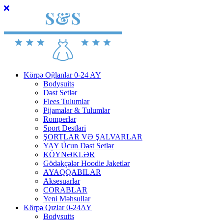
Körpə Oğlanlar 0-24 AY
Bodysuits
Dəst Setlər
Flees Tulumlar
Pijamalar & Tulumlar
Romperlar
Sport Destlari
ŞORTLAR VƏ ŞALVARLAR
YAY Ücun Dəst Setlər
KÖYNƏKLƏR
Gödəkçələr Hoodie Jaketlər
AYAQQABILAR
Aksesuarlar
CORABLAR
Yeni Məhsullar
Körpə Qızlar 0-24AY
Bodysuits