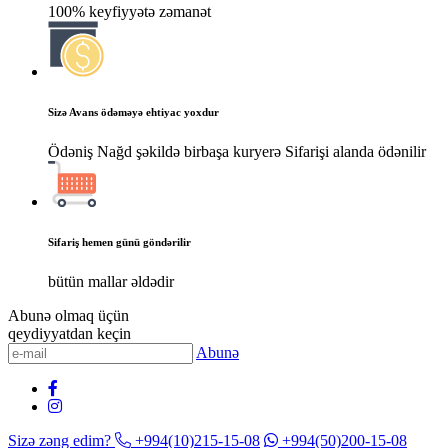
100% keyfiyyətə zəmanət
Sizə Avans ödəməyə ehtiyac yoxdur
Ödəniş Nağd şəkildə birbaşa kuryerə Sifarişi alanda ödənilir
Sifariş hemen günü göndərilir
bütün mallar əldədir
Abunə olmaq üçün
qeydiyyatdan keçin
Abunə
Sizə zəng edim?
+994(10)215-15-08
+994(50)200-15-08