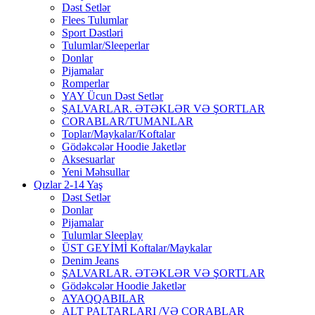
Dəst Setlər
Flees Tulumlar
Sport Dəstləri
Tulumlar/Sleeperlar
Donlar
Pijamalar
Romperlar
YAY Ücun Dəst Setlər
ŞALVARLAR. ƏTƏKLƏR VƏ ŞORTLAR
CORABLAR/TUMANLAR
Toplar/Maykalar/Koftalar
Gödəkcələr Hoodie Jaketlər
Aksesuarlar
Yeni Məhsullar
Qızlar 2-14 Yaş
Dəst Setlər
Donlar
Pijamalar
Tulumlar Sleeplay
ÜST GEYİMİ Koftalar/Maykalar
Denim Jeans
ŞALVARLAR. ƏTƏKLƏR VƏ ŞORTLAR
Gödəkcələr Hoodie Jaketlər
AYAQQABILAR
ALT PALTARLARI /VƏ CORABLAR