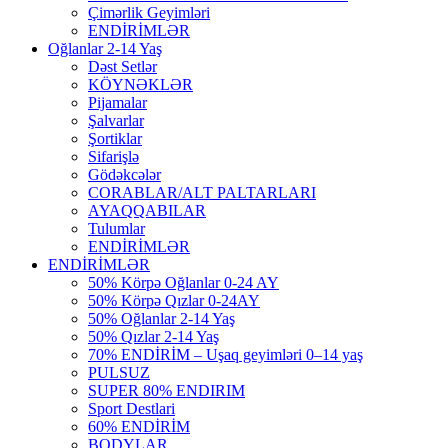
Çimərlik Geyimləri
ENDİRİMLƏR
Oğlanlar 2-14 Yaş
Dəst Setlər
KÖYNƏKLƏR
Pijamalar
Şalvarlar
Şortiklar
Sifarişlə
Gödəkcələr
CORABLAR/ALT PALTARLARI
AYAQQABILAR
Tulumlar
ENDİRİMLƏR
ENDİRİMLƏR
50% Körpə Oğlanlar 0-24 AY
50% Körpə Qızlar 0-24AY
50% Oğlanlar 2-14 Yaş
50% Qızlar 2-14 Yaş
70% ENDİRİM – Uşaq geyimləri 0–14 yaş
PULSUZ
SUPER 80% ENDIRIM
Sport Destlari
60% ENDİRİM
BODYLAR