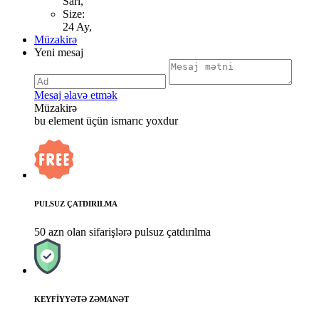
Sari,
Size:
24 Ay,
Müzakirə
Yeni mesaj
Mesaj əlavə etmək
Müzakirə
bu element üçün ismarıc yoxdur
PULSUZ ÇATDIRILMA
50 azn olan sifarişlərə pulsuz çatdırılma
KEYFİYYƏTƏ ZƏMANƏT