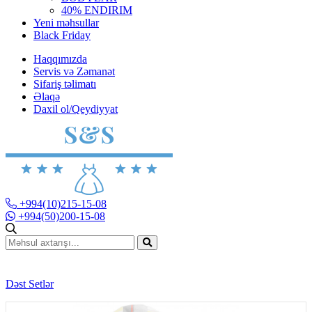
40% ENDIRIM
Yeni məhsullar
Black Friday
Haqqımızda
Servis və Zəmanət
Sifariş təlimatı
Əlaqə
Daxil ol/Qeydiyyat
+994(10)215-15-08
+994(50)200-15-08
Dəst Setlər