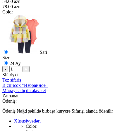
54.60 azn
78.00 azn
Color
Sari
Size
24 Ay
-
+
Sifariş et
Tez sifariş
В список "Избранное"
Müqayisə üçün əlavə et
Zəmanət:
Ödəniş:
Ödəniş Nağd şəkildə birbaşa kuryerə Sifarişi alanda ödənilir
Xüsusiyyətləri
Color: