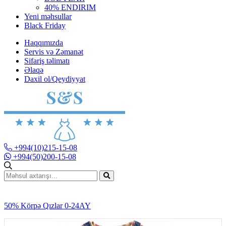
40% ENDIRIM
Yeni məhsullar
Black Friday
Haqqımızda
Servis və Zəmanət
Sifariş təlimatı
Əlaqə
Daxil ol/Qeydiyyat
+994(10)215-15-08
+994(50)200-15-08
50% Körpə Qızlar 0-24AY