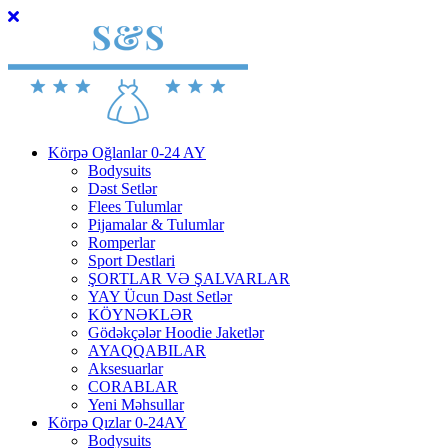
Körpə Oğlanlar 0-24 AY
Bodysuits
Dəst Setlər
Flees Tulumlar
Pijamalar & Tulumlar
Romperlar
Sport Destlari
ŞORTLAR VƏ ŞALVARLAR
YAY Ücun Dəst Setlər
KÖYNƏKLƏR
Gödəkçələr Hoodie Jaketlər
AYAQQABILAR
Aksesuarlar
CORABLAR
Yeni Məhsullar
Körpə Qızlar 0-24AY
Bodysuits