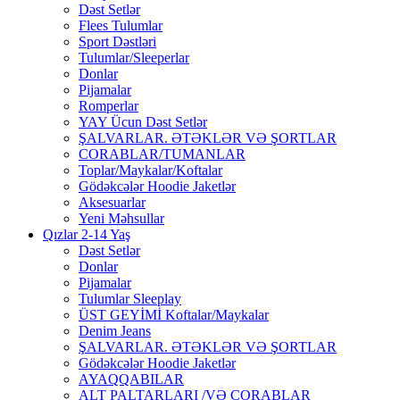
Dəst Setlər
Flees Tulumlar
Sport Dəstləri
Tulumlar/Sleeperlar
Donlar
Pijamalar
Romperlar
YAY Ücun Dəst Setlər
ŞALVARLAR. ƏTƏKLƏR VƏ ŞORTLAR
CORABLAR/TUMANLAR
Toplar/Maykalar/Koftalar
Gödəkcələr Hoodie Jaketlər
Aksesuarlar
Yeni Məhsullar
Qızlar 2-14 Yaş
Dəst Setlər
Donlar
Pijamalar
Tulumlar Sleeplay
ÜST GEYİMİ Koftalar/Maykalar
Denim Jeans
ŞALVARLAR. ƏTƏKLƏR VƏ ŞORTLAR
Gödəkcələr Hoodie Jaketlər
AYAQQABILAR
ALT PALTARLARI /VƏ CORABLAR