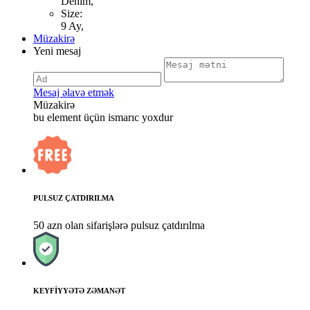
Denim,
Size:
9 Ay,
Müzakirə
Yeni mesaj
Mesaj əlavə etmək
Müzakirə
bu element üçün ismarıc yoxdur
PULSUZ ÇATDIRILMA
50 azn olan sifarişlərə pulsuz çatdırılma
KEYFİYYƏTƏ ZƏMANƏT