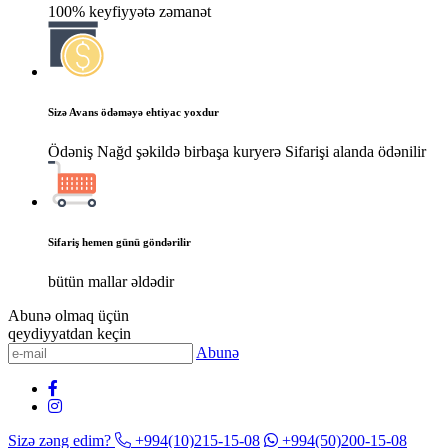
100% keyfiyyətə zəmanət
Sizə Avans ödəməyə ehtiyac yoxdur
Ödəniş Nağd şəkildə birbaşa kuryerə Sifarişi alanda ödənilir
Sifariş hemen günü göndərilir
bütün mallar əldədir
Abunə olmaq üçün
qeydiyyatdan keçin
Abunə
Sizə zəng edim?
+994(10)215-15-08
+994(50)200-15-08