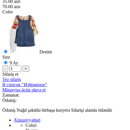
35.00 azn
70.00 azn
Color
Denim
Size
9 Ay
-
+
Sifariş et
Tez sifariş
В список "Избранное"
Müqayisə üçün əlavə et
Zəmanət:
Ödəniş:
Ödəniş Nağd şəkildə birbaşa kuryerə Sifarişi alanda ödənilir
Xüsusiyyətləri
Color: