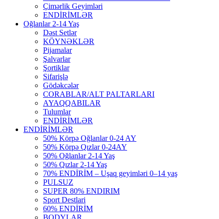
Çimərlik Geyimləri
ENDİRİMLƏR
Oğlanlar 2-14 Yaş
Dəst Setlər
KÖYNƏKLƏR
Pijamalar
Şalvarlar
Şortiklar
Sifarişlə
Gödəkcələr
CORABLAR/ALT PALTARLARI
AYAQQABILAR
Tulumlar
ENDİRİMLƏR
ENDİRİMLƏR
50% Körpə Oğlanlar 0-24 AY
50% Körpə Qızlar 0-24AY
50% Oğlanlar 2-14 Yaş
50% Qızlar 2-14 Yaş
70% ENDİRİM – Uşaq geyimləri 0–14 yaş
PULSUZ
SUPER 80% ENDIRIM
Sport Destlari
60% ENDİRİM
BODYLAR