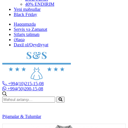
40% ENDIRIM
Yeni məhsullar
Black Friday
Haqqımızda
Servis və Zəmanət
Sifariş təlimatı
Əlaqə
Daxil ol/Qeydiyyat
+994(10)215-15-08
+994(50)200-15-08
Pijamalar & Tulumlar