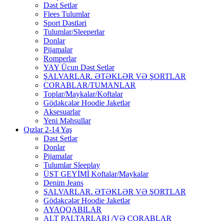
Dəst Setlər
Flees Tulumlar
Sport Dəstləri
Tulumlar/Sleeperlar
Donlar
Pijamalar
Romperlar
YAY Ücun Dəst Setlər
ŞALVARLAR. ƏTƏKLƏR VƏ ŞORTLAR
CORABLAR/TUMANLAR
Toplar/Maykalar/Koftalar
Gödəkcələr Hoodie Jaketlər
Aksesuarlar
Yeni Məhsullar
Qızlar 2-14 Yaş
Dəst Setlər
Donlar
Pijamalar
Tulumlar Sleeplay
ÜST GEYİMİ Koftalar/Maykalar
Denim Jeans
ŞALVARLAR. ƏTƏKLƏR VƏ ŞORTLAR
Gödəkcələr Hoodie Jaketlər
AYAQQABILAR
ALT PALTARLARI /VƏ CORABLAR