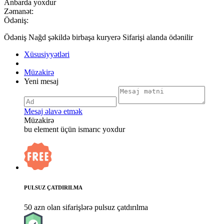
Anbarda yoxdur
Zəmanət:
Ödəniş:
Ödəniş Nağd şəkildə birbaşa kuryerə Sifarişi alanda ödənilir
Xüsusiyyətləri
Müzakirə
Yeni mesaj
Mesaj əlavə etmək
Müzakirə
bu element üçün ismarıc yoxdur
PULSUZ ÇATDIRILMA
50 azn olan sifarişlərə pulsuz çatdırılma