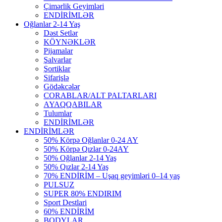
Çimərlik Geyimləri
ENDİRİMLƏR
Oğlanlar 2-14 Yaş
Dəst Setlər
KÖYNƏKLƏR
Pijamalar
Şalvarlar
Şortiklar
Sifarişlə
Gödəkcələr
CORABLAR/ALT PALTARLARI
AYAQQABILAR
Tulumlar
ENDİRİMLƏR
ENDİRİMLƏR
50% Körpə Oğlanlar 0-24 AY
50% Körpə Qızlar 0-24AY
50% Oğlanlar 2-14 Yaş
50% Qızlar 2-14 Yaş
70% ENDİRİM – Uşaq geyimləri 0–14 yaş
PULSUZ
SUPER 80% ENDIRIM
Sport Destlari
60% ENDİRİM
BODYLAR