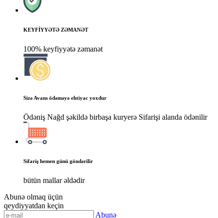
KEYFİYYƏTƏ ZƏMANƏT
100% keyfiyyətə zəmanət
Sizə Avans ödəməyə ehtiyac yoxdur
Ödəniş Nağd şəkildə birbaşa kuryerə Sifarişi alanda ödənilir
Sifariş hemen günü göndərilir
bütün mallar əldədir
Abunə olmaq üçün
qeydiyyatdan keçin
Abunə