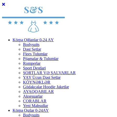
Körpə Oğlanlar 0-24 AY
Bodysuits
Dəst Setlər
Flees Tulumlar
Pijamalar & Tulumlar
Romperlar
Sport Destlari
ŞORTLAR VƏ ŞALVARLAR
YAY Ücun Dəst Setlər
KÖYNƏKLƏR
Gödəkçələr Hoodie Jaketlər
AYAQQABILAR
Aksesuarlar
CORABLAR
Yeni Məhsullar
Körpə Qızlar 0-24AY
Bodysuits