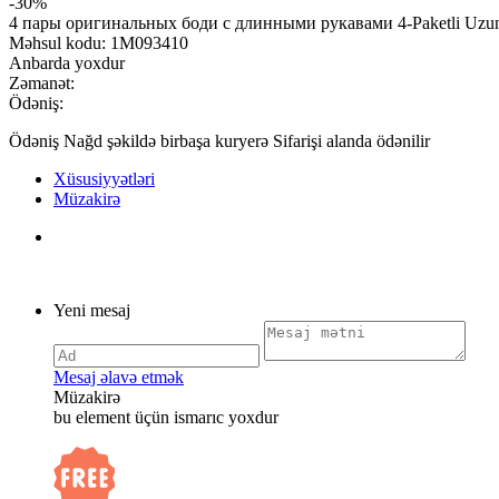
-30%
4 пары оригинальных боди с длинными рукавами 4-Paketli Uzun 
Məhsul kodu:
1M093410
Anbarda yoxdur
Zəmanət:
Ödəniş:
Ödəniş Nağd şəkildə birbaşa kuryerə Sifarişi alanda ödənilir
Xüsusiyyətləri
Müzakirə
Yeni mesaj
Mesaj əlavə etmək
Müzakirə
bu element üçün ismarıc yoxdur