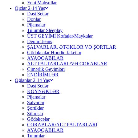
Yeni Məhsullar
Qızlar 2-14 Yaş
Dəst Setlər
Donlar
Pijamalar
Tulumlar Sleeplay
ÜST GEYİMİ Koftalar/Maykalar
Denim Jeans
ŞALVARLAR. ƏTƏKLƏR VƏ ŞORTLAR
Gödəkcələr Hoodie Jaketlər
AYAQQABILAR
ALT PALTARLARI /VƏ CORABLAR
Çimərlik Geyimləri
ENDİRİMLƏR
Oğlanlar 2-14 Yaş
Dəst Setlər
KÖYNƏKLƏR
Pijamalar
Şalvarlar
Şortiklar
Sifarişlə
Gödəkcələr
CORABLAR/ALT PALTARLARI
AYAQQABILAR
Tulumlar