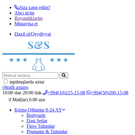
Sizə zəng edim?
Alıcı üçün
Bəyəndiklərim
Müqayisә et
Daxil ol/Qeydiyyat
tapılmışlarda axtar
Ətraflı axtarış
10:00 dən 20:00 dək
+994(10)215-15-08
+994(50)200-15-08
0
Mal(lar)
0.00 azn
Körpə Oğlanlar 0-24 AY
Bodysuits
Dəst Setlər
Flees Tulumlar
Pijamalar & Tulumlar