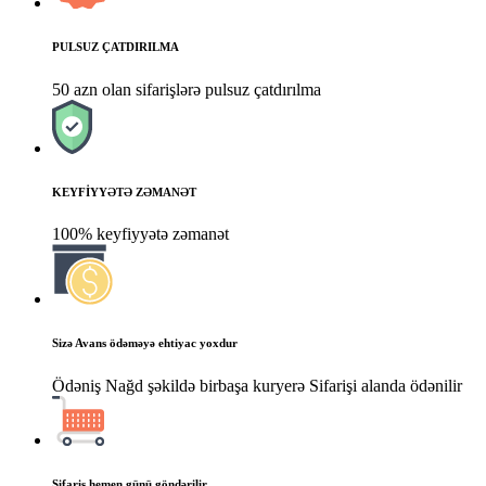
PULSUZ ÇATDIRILMA
50 azn olan sifarişlərə pulsuz çatdırılma
KEYFİYYƏTƏ ZƏMANƏT
100% keyfiyyətə zəmanət
Sizə Avans ödəməyə ehtiyac yoxdur
Ödəniş Nağd şəkildə birbaşa kuryerə Sifarişi alanda ödənilir
Sifariş hemen günü göndərilir