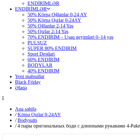
ENDİRİMLƏR
ENDİRİMLƏR
50% Körpə Oğlanlar 0-24 AY
50% Körpə Qızlar 0-24AY
50% Oğlanlar 2-14 Yaş
50% Qızlar 2-14 Yaş
70% ENDİRİM – Uşaq geyimləri 0–14 yaş
PULSUZ
SUPER 80% ENDIRIM
Sport Destlari
60% ENDİRİM
BODYLAR
40% ENDIRIM
Yeni məhsullar
Black Friday
Əlaqə
Ana səhifə
/
Körpə Qızlar 0-24AY
/
Bodysuits
/
4 пары оригинальных боди с длинными рукавами 4-Paketl