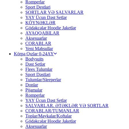
Romperlar
Sport Destlari
ŞORTLAR VƏ ŞALVARLAR
YAY Ücun Dəst Setlər
KÖYNƏKLƏR
Gödəkçələr Hoodie Jaketlər
AYAQQABILAR
Aksesuarlar
CORABLAR
Yeni Məhsullar
Körpə Qızlar 0-24AY
Bodysuits
Dəst Setlər
Flees Tulumlar
Sport Dəstləri
Tulumlar/Sleeperlar
Donlar
Pijamalar
Romperlar
YAY Ücun Dəst Setlər
ŞALVARLAR. ƏTƏKLƏR VƏ ŞORTLAR
CORABLAR/TUMANLAR
Toplar/Maykalar/Koftalar
Gödəkcələr Hoodie Jaketlər
Aksesuarlar