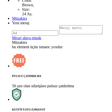
Color:
Brown,
Size:
24 Ay,
Müzakirə
Yeni mesaj
Mesaj əlavə etmək
Müzakirə
bu element üçün ismarıc yoxdur
PULSUZ ÇATDIRILMA
50 azn olan sifarişlərə pulsuz çatdırılma
KEYFİYYƏTƏ ZƏMANƏT