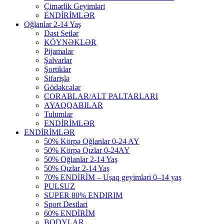
Çimərlik Geyimləri
ENDİRİMLƏR
Oğlanlar 2-14 Yaş
Dəst Setlər
KÖYNƏKLƏR
Pijamalar
Şalvarlar
Şortiklar
Sifarişlə
Gödəkcələr
CORABLAR/ALT PALTARLARI
AYAQQABILAR
Tulumlar
ENDİRİMLƏR
ENDİRİMLƏR
50% Körpə Oğlanlar 0-24 AY
50% Körpə Qızlar 0-24AY
50% Oğlanlar 2-14 Yaş
50% Qızlar 2-14 Yaş
70% ENDİRİM – Uşaq geyimləri 0–14 yaş
PULSUZ
SUPER 80% ENDIRIM
Sport Destlari
60% ENDİRİM
BODYLAR