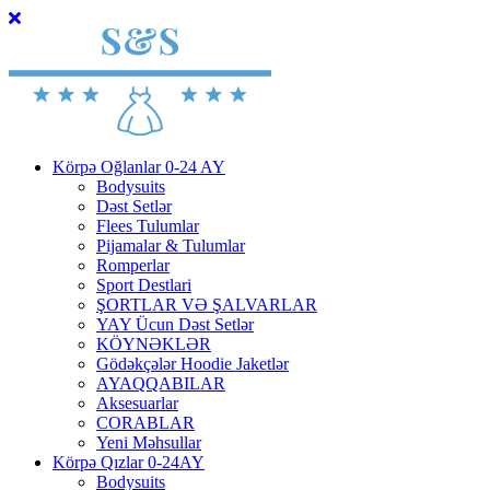
Körpə Oğlanlar 0-24 AY
Bodysuits
Dəst Setlər
Flees Tulumlar
Pijamalar & Tulumlar
Romperlar
Sport Destlari
ŞORTLAR VƏ ŞALVARLAR
YAY Ücun Dəst Setlər
KÖYNƏKLƏR
Gödəkçələr Hoodie Jaketlər
AYAQQABILAR
Aksesuarlar
CORABLAR
Yeni Məhsullar
Körpə Qızlar 0-24AY
Bodysuits