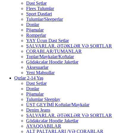
Dəst Setlər
Flees Tulumlar
Sport Dəstləri
Tulumlar/Sleeperlar
Donlar
Pijamalar
Romperlar
YAY Ücun Dəst Setlər
ŞALVARLAR. ƏTƏKLƏR VƏ ŞORTLAR
CORABLAR/TUMANLAR
Toplar/Maykalar/Koftalar
Gödəkcələr Hoodie Jaketlər
Aksesuarlar
Yeni Məhsullar
Qızlar 2-14 Yaş
Dəst Setlər
Donlar
Pijamalar
Tulumlar Sleeplay
ÜST GEYİMİ Koftalar/Maykalar
Denim Jeans
ŞALVARLAR. ƏTƏKLƏR VƏ ŞORTLAR
Gödəkcələr Hoodie Jaketlər
AYAQQABILAR
ALT PALTARLARI /VƏ CORABLAR