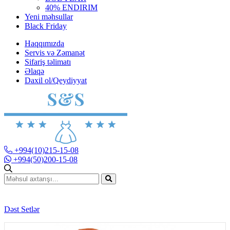
40% ENDIRIM
Yeni məhsullar
Black Friday
Haqqımızda
Servis və Zəmanət
Sifariş təlimatı
Əlaqə
Daxil ol/Qeydiyyat
+994(10)215-15-08
+994(50)200-15-08
Dəst Setlər