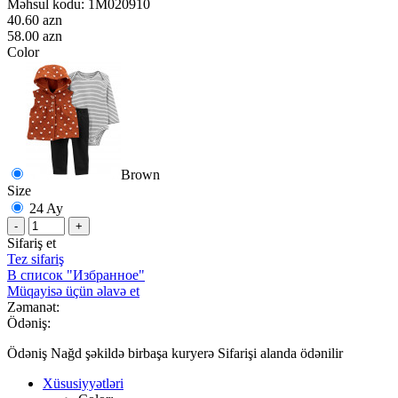
Məhsul kodu:
1M020910
40.60 azn
58.00 azn
Color
Brown
Size
24 Ay
-
+
Sifariş et
Tez sifariş
В список "Избранное"
Müqayisə üçün əlavə et
Zəmanət:
Ödəniş:
Ödəniş Nağd şəkildə birbaşa kuryerə Sifarişi alanda ödənilir
Xüsusiyyətləri