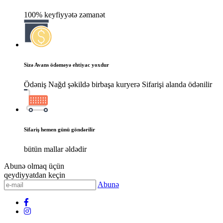
100% keyfiyyətə zəmanət
Sizə Avans ödəməyə ehtiyac yoxdur
Ödəniş Nağd şəkildə birbaşa kuryerə Sifarişi alanda ödənilir
Sifariş hemen günü göndərilir
bütün mallar əldədir
Abunə olmaq üçün
qeydiyyatdan keçin
Abunə