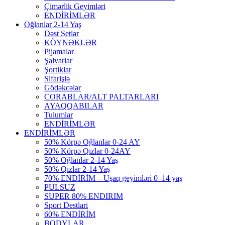
Çimərlik Geyimləri
ENDİRİMLƏR
Oğlanlar 2-14 Yaş
Dəst Setlər
KÖYNƏKLƏR
Pijamalar
Şalvarlar
Şortiklar
Sifarişlə
Gödəkcələr
CORABLAR/ALT PALTARLARI
AYAQQABILAR
Tulumlar
ENDİRİMLƏR
ENDİRİMLƏR
50% Körpə Oğlanlar 0-24 AY
50% Körpə Qızlar 0-24AY
50% Oğlanlar 2-14 Yaş
50% Qızlar 2-14 Yaş
70% ENDİRİM – Uşaq geyimləri 0–14 yaş
PULSUZ
SUPER 80% ENDIRIM
Sport Destlari
60% ENDİRİM
BODYLAR