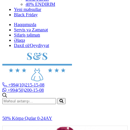
40% ENDIRIM
Yeni məhsullar
Black Friday
Haqqımızda
Servis və Zəmanət
Sifariş təlimatı
Əlaqə
Daxil ol/Qeydiyyat
+994(10)215-15-08
+994(50)200-15-08
50% Körpə Qızlar 0-24AY