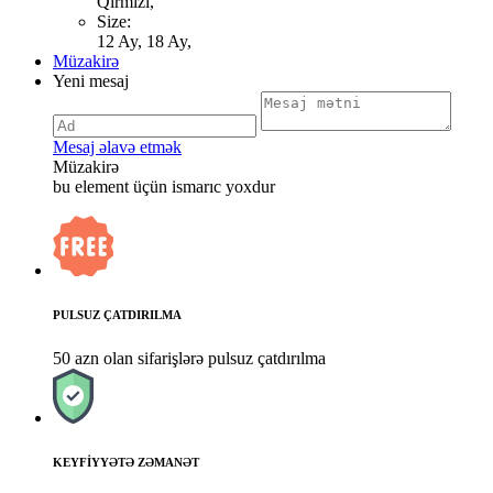
Qirmizi,
Size:
12 Ay, 18 Ay,
Müzakirə
Yeni mesaj
Mesaj əlavə etmək
Müzakirə
bu element üçün ismarıc yoxdur
PULSUZ ÇATDIRILMA
50 azn olan sifarişlərə pulsuz çatdırılma
KEYFİYYƏTƏ ZƏMANƏT