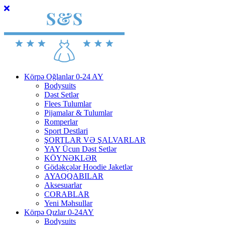
Körpə Oğlanlar 0-24 AY
Bodysuits
Dəst Setlər
Flees Tulumlar
Pijamalar & Tulumlar
Romperlar
Sport Destlari
ŞORTLAR VƏ ŞALVARLAR
YAY Ücun Dəst Setlər
KÖYNƏKLƏR
Gödəkçələr Hoodie Jaketlər
AYAQQABILAR
Aksesuarlar
CORABLAR
Yeni Məhsullar
Körpə Qızlar 0-24AY
Bodysuits