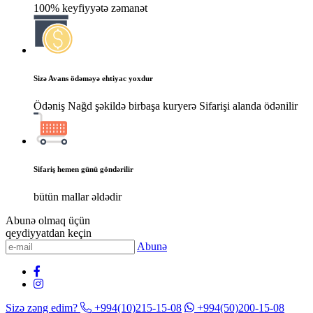
100% keyfiyyətə zəmanət
Sizə Avans ödəməyə ehtiyac yoxdur
Ödəniş Nağd şəkildə birbaşa kuryerə Sifarişi alanda ödənilir
Sifariş hemen günü göndərilir
bütün mallar əldədir
Abunə olmaq üçün
qeydiyyatdan keçin
Abunə
Sizə zəng edim?
+994(10)215-15-08
+994(50)200-15-08