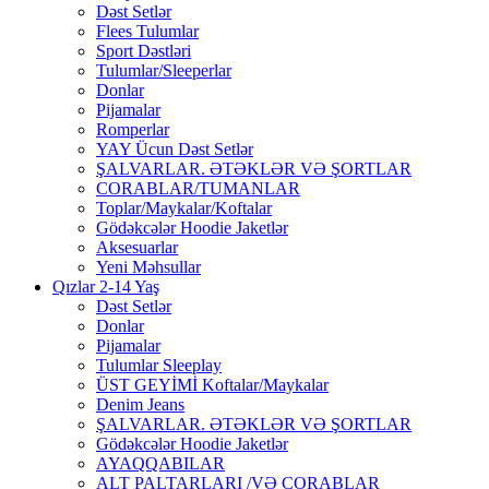
Dəst Setlər
Flees Tulumlar
Sport Dəstləri
Tulumlar/Sleeperlar
Donlar
Pijamalar
Romperlar
YAY Ücun Dəst Setlər
ŞALVARLAR. ƏTƏKLƏR VƏ ŞORTLAR
CORABLAR/TUMANLAR
Toplar/Maykalar/Koftalar
Gödəkcələr Hoodie Jaketlər
Aksesuarlar
Yeni Məhsullar
Qızlar 2-14 Yaş
Dəst Setlər
Donlar
Pijamalar
Tulumlar Sleeplay
ÜST GEYİMİ Koftalar/Maykalar
Denim Jeans
ŞALVARLAR. ƏTƏKLƏR VƏ ŞORTLAR
Gödəkcələr Hoodie Jaketlər
AYAQQABILAR
ALT PALTARLARI /VƏ CORABLAR