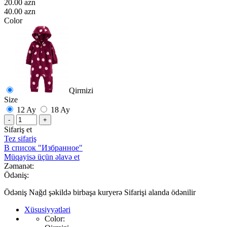
20.00 azn
40.00 azn
Color
Qirmizi
Size
12 Ay
18 Ay
-
+
Sifariş et
Tez sifariş
В список "Избранное"
Müqayisə üçün əlavə et
Zəmanət:
Ödəniş:
Ödəniş Nağd şəkildə birbaşa kuryerə Sifarişi alanda ödənilir
Xüsusiyyətləri
Color: