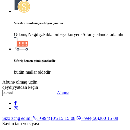
Sizə Avans ödəməyə ehtiyac yoxdur
Ödəniş Nağd şəkildə birbaşa kuryerə Sifarişi alanda ödənilir
Sifariş hemen günü göndərilir
bütün mallar əldədir
Abunə olmaq üçün
qeydiyyatdan keçin
Abunə
Sizə zəng edim?
+994(10)215-15-08
+994(50)200-15-08
Saytın tam versiyası