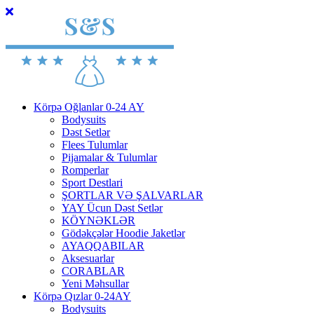
Körpə Oğlanlar 0-24 AY
Bodysuits
Dəst Setlər
Flees Tulumlar
Pijamalar & Tulumlar
Romperlar
Sport Destlari
ŞORTLAR VƏ ŞALVARLAR
YAY Ücun Dəst Setlər
KÖYNƏKLƏR
Gödəkçələr Hoodie Jaketlər
AYAQQABILAR
Aksesuarlar
CORABLAR
Yeni Məhsullar
Körpə Qızlar 0-24AY
Bodysuits