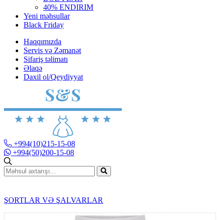
40% ENDIRIM
Yeni məhsullar
Black Friday
Haqqımızda
Servis və Zəmanət
Sifariş təlimatı
Əlaqə
Daxil ol/Qeydiyyat
+994(10)215-15-08
+994(50)200-15-08
ŞORTLAR VƏ ŞALVARLAR