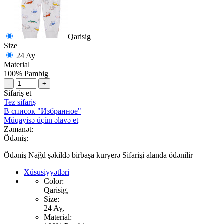
Qarisig
Size
24 Ay
Material
100% Pambig
-
+
Sifariş et
Tez sifariş
В список "Избранное"
Müqayisə üçün əlavə et
Zəmanət:
Ödəniş:
Ödəniş Nağd şəkildə birbaşa kuryerə Sifarişi alanda ödənilir
Xüsusiyyətləri
Color:
Qarisig,
Size:
24 Ay,
Material: