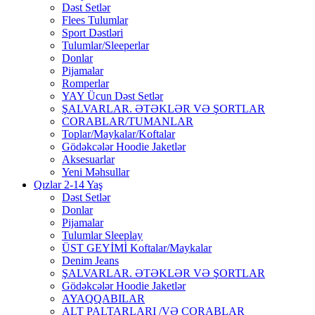
Dəst Setlər
Flees Tulumlar
Sport Dəstləri
Tulumlar/Sleeperlar
Donlar
Pijamalar
Romperlar
YAY Ücun Dəst Setlər
ŞALVARLAR. ƏTƏKLƏR VƏ ŞORTLAR
CORABLAR/TUMANLAR
Toplar/Maykalar/Koftalar
Gödəkcələr Hoodie Jaketlər
Aksesuarlar
Yeni Məhsullar
Qızlar 2-14 Yaş
Dəst Setlər
Donlar
Pijamalar
Tulumlar Sleeplay
ÜST GEYİMİ Koftalar/Maykalar
Denim Jeans
ŞALVARLAR. ƏTƏKLƏR VƏ ŞORTLAR
Gödəkcələr Hoodie Jaketlər
AYAQQABILAR
ALT PALTARLARI /VƏ CORABLAR