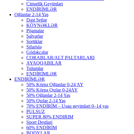
Çimərlik Geyimləri
ENDİRİMLƏR
Oğlanlar 2-14 Yaş
Dəst Setlər
KÖYNƏKLƏR
Pijamalar
Şalvarlar
Şortiklar
Sifarişlə
Gödəkcələr
CORABLAR/ALT PALTARLARI
AYAQQABILAR
Tulumlar
ENDİRİMLƏR
ENDİRİMLƏR
50% Körpə Oğlanlar 0-24 AY
50% Körpə Qızlar 0-24AY
50% Oğlanlar 2-14 Yaş
50% Qızlar 2-14 Yaş
70% ENDİRİM – Uşaq geyimləri 0–14 yaş
PULSUZ
SUPER 80% ENDIRIM
Sport Destlari
60% ENDİRİM
BODYLAR