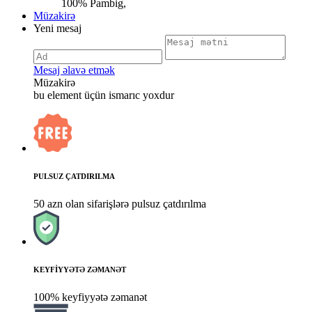
100% Pambig,
Müzakirə
Yeni mesaj
Mesaj əlavə etmək
Müzakirə
bu element üçün ismarıc yoxdur
PULSUZ ÇATDIRILMA
50 azn olan sifarişlərə pulsuz çatdırılma
KEYFİYYƏTƏ ZƏMANƏT
100% keyfiyyətə zəmanət