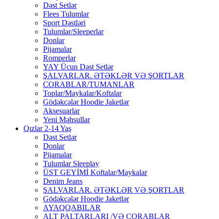
Dəst Setlər
Flees Tulumlar
Sport Dəstləri
Tulumlar/Sleeperlar
Donlar
Pijamalar
Romperlar
YAY Ücun Dəst Setlər
ŞALVARLAR. ƏTƏKLƏR VƏ ŞORTLAR
CORABLAR/TUMANLAR
Toplar/Maykalar/Koftalar
Gödəkcələr Hoodie Jaketlər
Aksesuarlar
Yeni Məhsullar
Qızlar 2-14 Yaş
Dəst Setlər
Donlar
Pijamalar
Tulumlar Sleeplay
ÜST GEYİMİ Koftalar/Maykalar
Denim Jeans
ŞALVARLAR. ƏTƏKLƏR VƏ ŞORTLAR
Gödəkcələr Hoodie Jaketlər
AYAQQABILAR
ALT PALTARLARI /VƏ CORABLAR