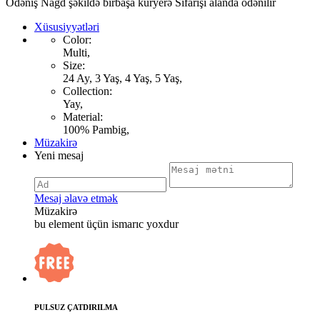
Ödəniş Nağd şəkildə birbaşa kuryerə Sifarişi alanda ödənilir
Xüsusiyyətləri
Color:
Multi,
Size:
24 Ay, 3 Yaş, 4 Yaş, 5 Yaş,
Collection:
Yay,
Material:
100% Pambig,
Müzakirə
Yeni mesaj
Mesaj əlavə etmək
Müzakirə
bu element üçün ismarıc yoxdur
PULSUZ ÇATDIRILMA