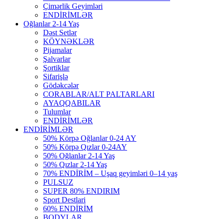
Çimərlik Geyimləri
ENDİRİMLƏR
Oğlanlar 2-14 Yaş
Dəst Setlər
KÖYNƏKLƏR
Pijamalar
Şalvarlar
Şortiklar
Sifarişlə
Gödəkcələr
CORABLAR/ALT PALTARLARI
AYAQQABILAR
Tulumlar
ENDİRİMLƏR
ENDİRİMLƏR
50% Körpə Oğlanlar 0-24 AY
50% Körpə Qızlar 0-24AY
50% Oğlanlar 2-14 Yaş
50% Qızlar 2-14 Yaş
70% ENDİRİM – Uşaq geyimləri 0–14 yaş
PULSUZ
SUPER 80% ENDIRIM
Sport Destlari
60% ENDİRİM
BODYLAR