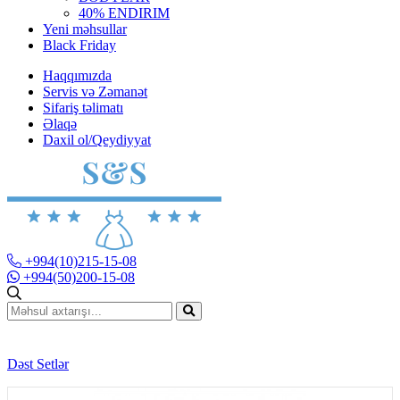
40% ENDIRIM
Yeni məhsullar
Black Friday
Haqqımızda
Servis və Zəmanət
Sifariş təlimatı
Əlaqə
Daxil ol/Qeydiyyat
+994(10)215-15-08
+994(50)200-15-08
Dəst Setlər