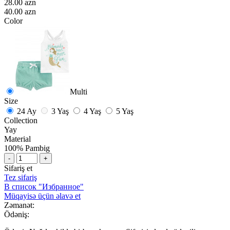
28.00 azn
40.00 azn
Color
Multi
Size
24 Ay
3 Yaş
4 Yaş
5 Yaş
Collection
Yay
Material
100% Pambig
-
+
Sifariş et
Tez sifariş
В список "Избранное"
Müqayisə üçün əlavə et
Zəmanət:
Ödəniş: