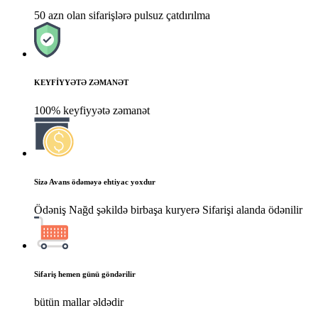
50 azn olan sifarişlərə pulsuz çatdırılma
KEYFİYYƏTƏ ZƏMANƏT
100% keyfiyyətə zəmanət
Sizə Avans ödəməyə ehtiyac yoxdur
Ödəniş Nağd şəkildə birbaşa kuryerə Sifarişi alanda ödənilir
Sifariş hemen günü göndərilir
bütün mallar əldədir