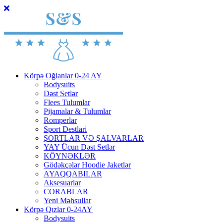
Körpə Oğlanlar 0-24 AY
Bodysuits
Dəst Setlər
Flees Tulumlar
Pijamalar & Tulumlar
Romperlar
Sport Destlari
ŞORTLAR VƏ ŞALVARLAR
YAY Ücun Dəst Setlər
KÖYNƏKLƏR
Gödəkçələr Hoodie Jaketlər
AYAQQABILAR
Aksesuarlar
CORABLAR
Yeni Məhsullar
Körpə Qızlar 0-24AY
Bodysuits