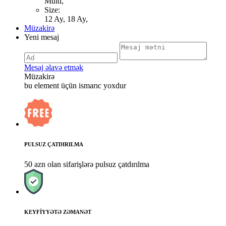
Multi,
Size:
12 Ay, 18 Ay,
Müzakirə
Yeni mesaj
Mesaj əlavə etmək
Müzakirə
bu element üçün ismarıc yoxdur
PULSUZ ÇATDIRILMA
50 azn olan sifarişlərə pulsuz çatdırılma
KEYFİYYƏTƏ ZƏMANƏT