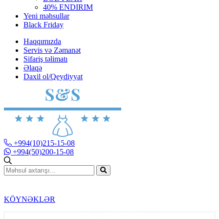
40% ENDIRIM
Yeni məhsullar
Black Friday
Haqqımızda
Servis və Zəmanət
Sifariş təlimatı
Əlaqə
Daxil ol/Qeydiyyat
+994(10)215-15-08
+994(50)200-15-08
KÖYNƏKLƏR