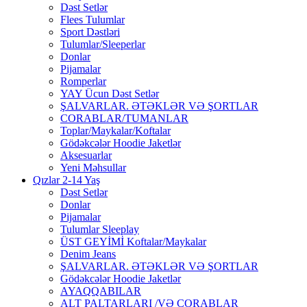
Dəst Setlər
Flees Tulumlar
Sport Dəstləri
Tulumlar/Sleeperlar
Donlar
Pijamalar
Romperlar
YAY Ücun Dəst Setlər
ŞALVARLAR. ƏTƏKLƏR VƏ ŞORTLAR
CORABLAR/TUMANLAR
Toplar/Maykalar/Koftalar
Gödəkcələr Hoodie Jaketlər
Aksesuarlar
Yeni Məhsullar
Qızlar 2-14 Yaş
Dəst Setlər
Donlar
Pijamalar
Tulumlar Sleeplay
ÜST GEYİMİ Koftalar/Maykalar
Denim Jeans
ŞALVARLAR. ƏTƏKLƏR VƏ ŞORTLAR
Gödəkcələr Hoodie Jaketlər
AYAQQABILAR
ALT PALTARLARI /VƏ CORABLAR