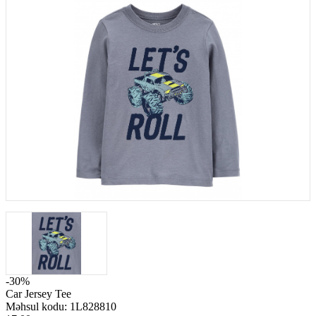
-30%
Car Jersey Tee
Məhsul kodu:
1L828810