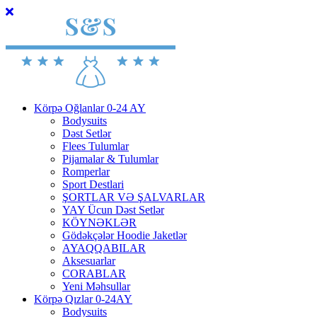
Körpə Oğlanlar 0-24 AY
Bodysuits
Dəst Setlər
Flees Tulumlar
Pijamalar & Tulumlar
Romperlar
Sport Destlari
ŞORTLAR VƏ ŞALVARLAR
YAY Ücun Dəst Setlər
KÖYNƏKLƏR
Gödəkçələr Hoodie Jaketlər
AYAQQABILAR
Aksesuarlar
CORABLAR
Yeni Məhsullar
Körpə Qızlar 0-24AY
Bodysuits