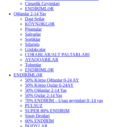
Çimərlik Geyimləri
ENDİRİMLƏR
Oğlanlar 2-14 Yaş
Dəst Setlər
KÖYNƏKLƏR
Pijamalar
Şalvarlar
Şortiklar
Sifarişlə
Gödəkcələr
CORABLAR/ALT PALTARLARI
AYAQQABILAR
Tulumlar
ENDİRİMLƏR
ENDİRİMLƏR
50% Körpə Oğlanlar 0-24 AY
50% Körpə Qızlar 0-24AY
50% Oğlanlar 2-14 Yaş
50% Qızlar 2-14 Yaş
70% ENDİRİM – Uşaq geyimləri 0–14 yaş
PULSUZ
SUPER 80% ENDIRIM
Sport Destlari
60% ENDİRİM
BODYLAR