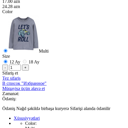
17.00 azn
24.28 azn
Color
Multi
Size
12 Ay
18 Ay
-
+
Sifariş et
Tez sifariş
В список "Избранное"
Müqayisə üçün əlavə et
Zəmanət:
Ödəniş:
Ödəniş Nağd şəkildə birbaşa kuryerə Sifarişi alanda ödənilir
Xüsusiyyətləri
Color: