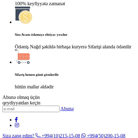
100% keyfiyyətə zəmanət
Sizə Avans ödəməyə ehtiyac yoxdur
Ödəniş Nağd şəkildə birbaşa kuryerə Sifarişi alanda ödənilir
Sifariş hemen günü göndərilir
bütün mallar əldədir
Abunə olmaq üçün
qeydiyyatdan keçin
Abunə
Sizə zəng edim?
+994(10)215-15-08
+994(50)200-15-08