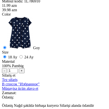
Məhsul kodu:
1L786910
11.99 azn
39.98 azn
Color
Goy
Size
18 Ay
24 Ay
Material
100% Pambig
-
+
Sifariş et
Tez sifariş
В список "Избранное"
Müqayisə üçün əlavə et
Zəmanət:
Ödəniş:
Ödəniş Nağd şəkildə birbaşa kuryerə Sifarişi alanda ödənilir