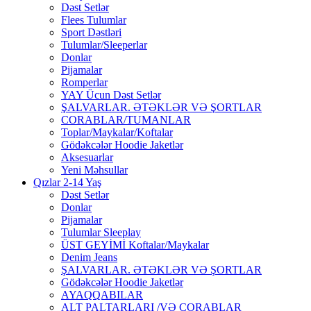
Dəst Setlər
Flees Tulumlar
Sport Dəstləri
Tulumlar/Sleeperlar
Donlar
Pijamalar
Romperlar
YAY Ücun Dəst Setlər
ŞALVARLAR. ƏTƏKLƏR VƏ ŞORTLAR
CORABLAR/TUMANLAR
Toplar/Maykalar/Koftalar
Gödəkcələr Hoodie Jaketlər
Aksesuarlar
Yeni Məhsullar
Qızlar 2-14 Yaş
Dəst Setlər
Donlar
Pijamalar
Tulumlar Sleeplay
ÜST GEYİMİ Koftalar/Maykalar
Denim Jeans
ŞALVARLAR. ƏTƏKLƏR VƏ ŞORTLAR
Gödəkcələr Hoodie Jaketlər
AYAQQABILAR
ALT PALTARLARI /VƏ CORABLAR