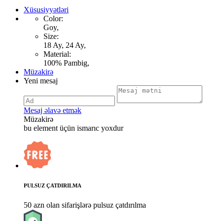
Xüsusiyyətləri
Color:
Goy,
Size:
18 Ay, 24 Ay,
Material:
100% Pambig,
Müzakirə
Yeni mesaj
Mesaj əlavə etmək
Müzakirə
bu element üçün ismarıc yoxdur
PULSUZ ÇATDIRILMA
50 azn olan sifarişlərə pulsuz çatdırılma