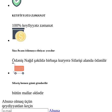
KEYFİYYƏTƏ ZƏMANƏT
100% keyfiyyətə zəmanət
Sizə Avans ödəməyə ehtiyac yoxdur
Ödəniş Nağd şəkildə birbaşa kuryerə Sifarişi alanda ödənilir
Sifariş hemen günü göndərilir
bütün mallar əldədir
Abunə olmaq üçün
qeydiyyatdan keçin
Abunə