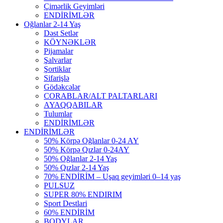
Çimərlik Geyimləri
ENDİRİMLƏR
Oğlanlar 2-14 Yaş
Dəst Setlər
KÖYNƏKLƏR
Pijamalar
Şalvarlar
Şortiklar
Sifarişlə
Gödəkcələr
CORABLAR/ALT PALTARLARI
AYAQQABILAR
Tulumlar
ENDİRİMLƏR
ENDİRİMLƏR
50% Körpə Oğlanlar 0-24 AY
50% Körpə Qızlar 0-24AY
50% Oğlanlar 2-14 Yaş
50% Qızlar 2-14 Yaş
70% ENDİRİM – Uşaq geyimləri 0–14 yaş
PULSUZ
SUPER 80% ENDIRIM
Sport Destlari
60% ENDİRİM
BODYLAR