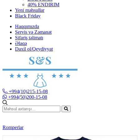
40% ENDIRIM
Yeni məhsullar
Black Friday
Haqqımızda
Servis və Zəmanət
Sifariş təlimatı
Əlaqə
Daxil ol/Qeydiyyat
+994(10)215-15-08
+994(50)200-15-08
Romperlar