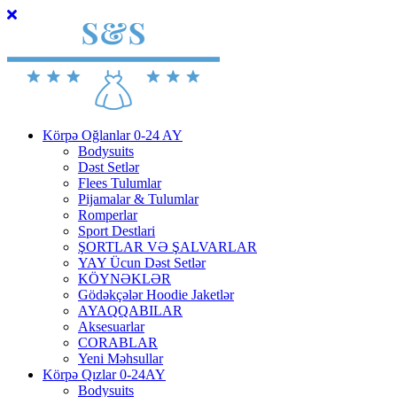
Körpə Oğlanlar 0-24 AY
Bodysuits
Dəst Setlər
Flees Tulumlar
Pijamalar & Tulumlar
Romperlar
Sport Destlari
ŞORTLAR VƏ ŞALVARLAR
YAY Ücun Dəst Setlər
KÖYNƏKLƏR
Gödəkçələr Hoodie Jaketlər
AYAQQABILAR
Aksesuarlar
CORABLAR
Yeni Məhsullar
Körpə Qızlar 0-24AY
Bodysuits