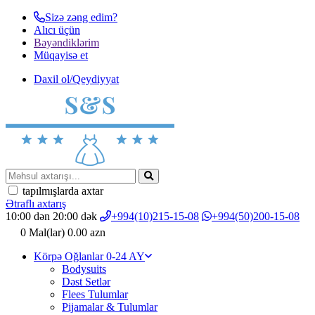
Sizə zəng edim?
Alıcı üçün
Bəyəndiklərim
Müqayisә et
Daxil ol/Qeydiyyat
tapılmışlarda axtar
Ətraflı axtarış
10:00 dən 20:00 dək
+994(10)215-15-08
+994(50)200-15-08
0
Mal(lar)
0.00 azn
Körpə Oğlanlar 0-24 AY
Bodysuits
Dəst Setlər
Flees Tulumlar
Pijamalar & Tulumlar