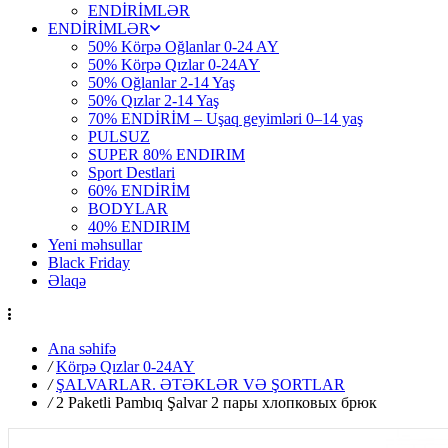
ENDİRİMLƏR
ENDİRİMLƏR
50% Körpə Oğlanlar 0-24 AY
50% Körpə Qızlar 0-24AY
50% Oğlanlar 2-14 Yaş
50% Qızlar 2-14 Yaş
70% ENDİRİM – Uşaq geyimləri 0–14 yaş
PULSUZ
SUPER 80% ENDIRIM
Sport Destlari
60% ENDİRİM
BODYLAR
40% ENDIRIM
Yeni məhsullar
Black Friday
Əlaqə
Ana səhifə
/
Körpə Qızlar 0-24AY
/
ŞALVARLAR. ƏTƏKLƏR VƏ ŞORTLAR
/
2 Paketli Pambıq Şalvar 2 пары хлопковых брюк