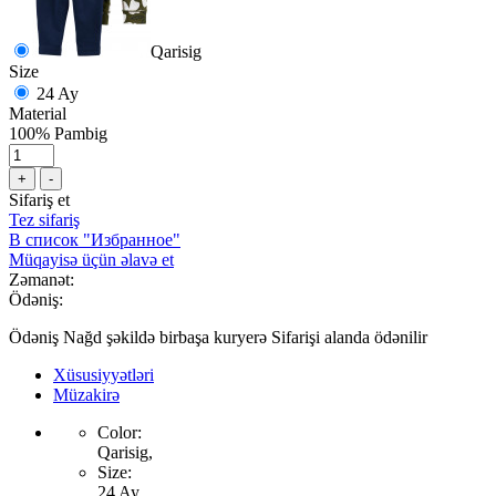
Qarisig
Size
24 Ay
Material
100% Pambig
+
-
Sifariş et
Tez sifariş
В список "Избранное"
Müqayisə üçün əlavə et
Zəmanət:
Ödəniş:
Ödəniş Nağd şəkildə birbaşa kuryerə Sifarişi alanda ödənilir
Xüsusiyyətləri
Müzakirə
Color:
Qarisig,
Size:
24 Ay,