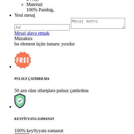
Material:
100% Pambig,
Yeni mesaj
Mesaj əlavə etmək
Müzakirə
bu element üçün ismarıc yoxdur
PULSUZ ÇATDIRILMA
50 azn olan sifarişlərə pulsuz çatdırılma
KEYFİYYƏTƏ ZƏMANƏT
100% keyfiyyətə zəmanət