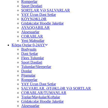
Romperlar
Sport Destlari
ŞORTLAR VƏ ŞALVARLAR
YAY Ücun Dəst Setlər
KÖYNƏKLƏR
Gödəkçələr Hoodie Jaketlər
AYAQQABILAR
Aksesuarlar
CORABLAR
Yeni Məhsullar
Körpə Qızlar 0-24AY
Bodysuits
Dəst Setlər
Flees Tulumlar
Sport Dəstləri
Tulumlar/Sleeperlar
Donlar
Pijamalar
Romperlar
YAY Ücun Dəst Setlər
ŞALVARLAR. ƏTƏKLƏR VƏ ŞORTLAR
CORABLAR/TUMANLAR
Toplar/Maykalar/Koftalar
Gödəkcələr Hoodie Jaketlər
Aksesuarlar