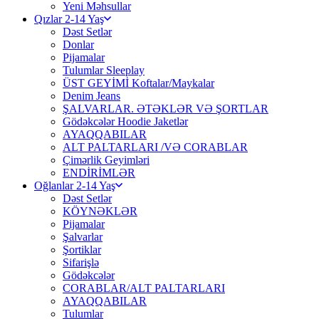
Yeni Məhsullar
Qızlar 2-14 Yaş
Dəst Setlər
Donlar
Pijamalar
Tulumlar Sleeplay
ÜST GEYİMİ Koftalar/Maykalar
Denim Jeans
ŞALVARLAR. ƏTƏKLƏR VƏ ŞORTLAR
Gödəkcələr Hoodie Jaketlər
AYAQQABILAR
ALT PALTARLARI /VƏ CORABLAR
Çimərlik Geyimləri
ENDİRİMLƏR
Oğlanlar 2-14 Yaş
Dəst Setlər
KÖYNƏKLƏR
Pijamalar
Şalvarlar
Şortiklar
Sifarişlə
Gödəkcələr
CORABLAR/ALT PALTARLARI
AYAQQABILAR
Tulumlar