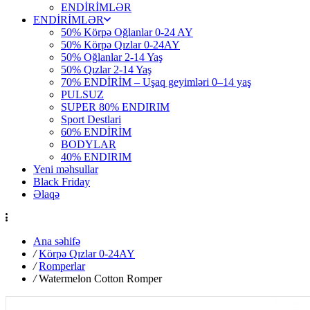
ENDİRİMLƏR
ENDİRİMLƏR
50% Körpə Oğlanlar 0-24 AY
50% Körpə Qızlar 0-24AY
50% Oğlanlar 2-14 Yaş
50% Qızlar 2-14 Yaş
70% ENDİRİM – Uşaq geyimləri 0–14 yaş
PULSUZ
SUPER 80% ENDIRIM
Sport Destlari
60% ENDİRİM
BODYLAR
40% ENDIRIM
Yeni məhsullar
Black Friday
Əlaqə
Ana səhifə
/
Körpə Qızlar 0-24AY
/
Romperlar
/
Watermelon Cotton Romper