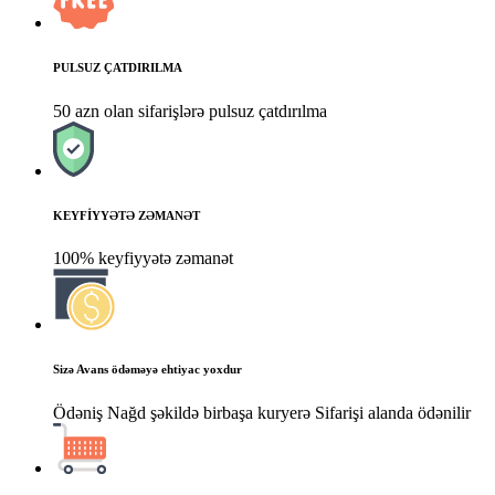
PULSUZ ÇATDIRILMA
50 azn olan sifarişlərə pulsuz çatdırılma
KEYFİYYƏTƏ ZƏMANƏT
100% keyfiyyətə zəmanət
Sizə Avans ödəməyə ehtiyac yoxdur
Ödəniş Nağd şəkildə birbaşa kuryerə Sifarişi alanda ödənilir