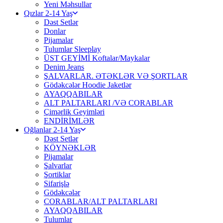
Yeni Məhsullar
Qızlar 2-14 Yaş
Dəst Setlər
Donlar
Pijamalar
Tulumlar Sleeplay
ÜST GEYİMİ Koftalar/Maykalar
Denim Jeans
ŞALVARLAR. ƏTƏKLƏR VƏ ŞORTLAR
Gödəkcələr Hoodie Jaketlər
AYAQQABILAR
ALT PALTARLARI /VƏ CORABLAR
Çimərlik Geyimləri
ENDİRİMLƏR
Oğlanlar 2-14 Yaş
Dəst Setlər
KÖYNƏKLƏR
Pijamalar
Şalvarlar
Şortiklar
Sifarişlə
Gödəkcələr
CORABLAR/ALT PALTARLARI
AYAQQABILAR
Tulumlar