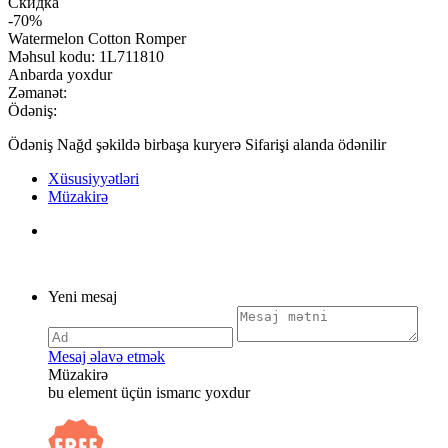
Скидка
-70%
Watermelon Cotton Romper
Məhsul kodu:
1L711810
Anbarda yoxdur
Zəmanət:
Ödəniş:
Ödəniş Nağd şəkildə birbaşa kuryerə Sifarişi alanda ödənilir
Xüsusiyyətləri
Müzakirə
Yeni mesaj
Mesaj əlavə etmək
Müzakirə
bu element üçün ismarıc yoxdur