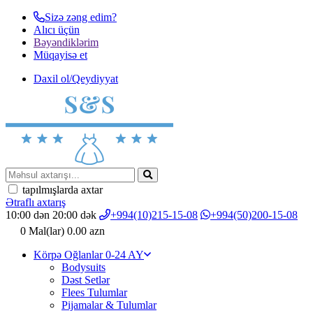
Sizə zəng edim?
Alıcı üçün
Bəyəndiklərim
Müqayisә et
Daxil ol/Qeydiyyat
tapılmışlarda axtar
Ətraflı axtarış
10:00 dən 20:00 dək
+994(10)215-15-08
+994(50)200-15-08
0
Mal(lar)
0.00 azn
Körpə Oğlanlar 0-24 AY
Bodysuits
Dəst Setlər
Flees Tulumlar
Pijamalar & Tulumlar