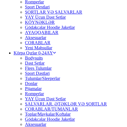
Romperlar
Sport Destlari
ŞORTLAR VƏ ŞALVARLAR
YAY Ücun Dəst Setlər
KÖYNƏKLƏR
Gödəkçələr Hoodie Jaketlər
AYAQQABILAR
Aksesuarlar
CORABLAR
Yeni Məhsullar
Körpə Qızlar 0-24AY
Bodysuits
Dəst Setlər
Flees Tulumlar
Sport Dəstləri
Tulumlar/Sleeperlar
Donlar
Pijamalar
Romperlar
YAY Ücun Dəst Setlər
ŞALVARLAR. ƏTƏKLƏR VƏ ŞORTLAR
CORABLAR/TUMANLAR
Toplar/Maykalar/Koftalar
Gödəkcələr Hoodie Jaketlər
Aksesuarlar