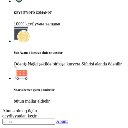
KEYFİYYƏTƏ ZƏMANƏT
100% keyfiyyətə zəmanət
Sizə Avans ödəməyə ehtiyac yoxdur
Ödəniş Nağd şəkildə birbaşa kuryerə Sifarişi alanda ödənilir
Sifariş hemen günü göndərilir
bütün mallar əldədir
Abunə olmaq üçün
qeydiyyatdan keçin
Abunə