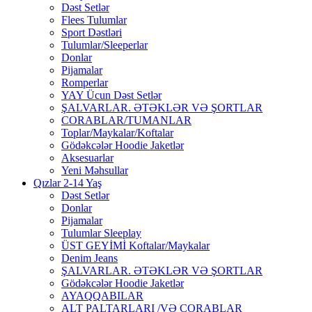
Dəst Setlər
Flees Tulumlar
Sport Dəstləri
Tulumlar/Sleeperlar
Donlar
Pijamalar
Romperlar
YAY Ücun Dəst Setlər
ŞALVARLAR. ƏTƏKLƏR VƏ ŞORTLAR
CORABLAR/TUMANLAR
Toplar/Maykalar/Koftalar
Gödəkcələr Hoodie Jaketlər
Aksesuarlar
Yeni Məhsullar
Qızlar 2-14 Yaş
Dəst Setlər
Donlar
Pijamalar
Tulumlar Sleeplay
ÜST GEYİMİ Koftalar/Maykalar
Denim Jeans
ŞALVARLAR. ƏTƏKLƏR VƏ ŞORTLAR
Gödəkcələr Hoodie Jaketlər
AYAQQABILAR
ALT PALTARLARI /VƏ CORABLAR