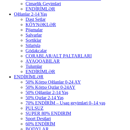
Çimərlik Geyimləri
ENDİRİMLƏR
Oğlanlar 2-14 Yaş
Dəst Setlər
KÖYNƏKLƏR
Pijamalar
Şalvarlar
Şortiklar
Sifarişlə
Gödəkcələr
CORABLAR/ALT PALTARLARI
AYAQQABILAR
Tulumlar
ENDİRİMLƏR
ENDİRİMLƏR
50% Körpə Oğlanlar 0-24 AY
50% Körpə Qızlar 0-24AY
50% Oğlanlar 2-14 Yaş
50% Qızlar 2-14 Yaş
70% ENDİRİM – Uşaq geyimləri 0–14 yaş
PULSUZ
SUPER 80% ENDIRIM
Sport Destlari
60% ENDİRİM
BODYLAR