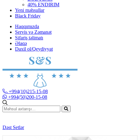
40% ENDIRIM
Yeni məhsullar
Black Friday
Haqqımızda
Servis və Zəmanət
Sifariş təlimatı
Əlaqə
Daxil ol/Qeydiyyat
+994(10)215-15-08
+994(50)200-15-08
Dəst Setlər