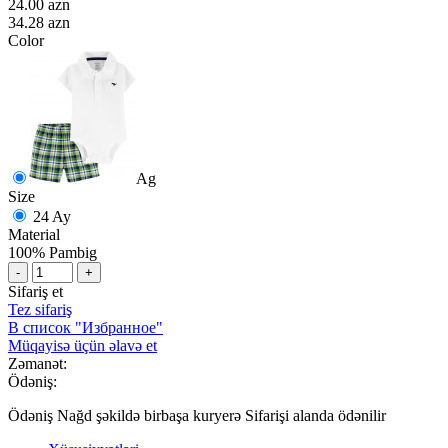
24.00 azn
34.28 azn
Color
Ag
Size
24 Ay
Material
100% Pambig
-
+
Sifariş et
Tez sifariş
В список "Избранное"
Müqayisə üçün əlavə et
Zəmanət:
Ödəniş:
Ödəniş Nağd şəkildə birbaşa kuryerə Sifarişi alanda ödənilir