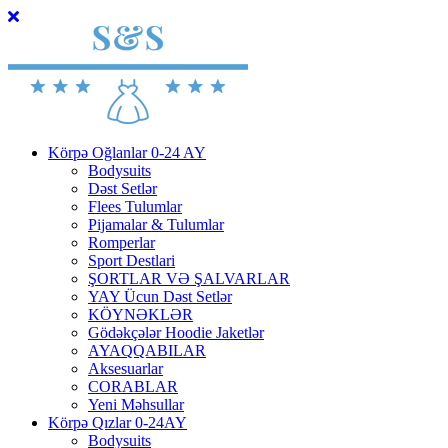
Körpə Oğlanlar 0-24 AY
Bodysuits
Dəst Setlər
Flees Tulumlar
Pijamalar & Tulumlar
Romperlar
Sport Destlari
ŞORTLAR VƏ ŞALVARLAR
YAY Ücun Dəst Setlər
KÖYNƏKLƏR
Gödəkçələr Hoodie Jaketlər
AYAQQABILAR
Aksesuarlar
CORABLAR
Yeni Məhsullar
Körpə Qızlar 0-24AY
Bodysuits