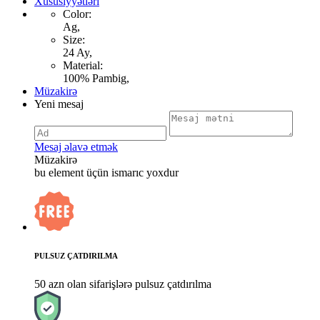
Xüsusiyyətləri
Color:
Ag,
Size:
24 Ay,
Material:
100% Pambig,
Müzakirə
Yeni mesaj
Mesaj əlavə etmək
Müzakirə
bu element üçün ismarıc yoxdur
PULSUZ ÇATDIRILMA
50 azn olan sifarişlərə pulsuz çatdırılma