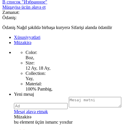
В список "Избранное"
Müqayisə üçün əlavə et
Zəmanət:
Ödəniş:
Ödəniş Nağd şəkildə birbaşa kuryerə Sifarişi alanda ödənilir
Xüsusiyyətləri
Müzakirə
Color:
Boz,
Size:
12 Ay, 18 Ay,
Collection:
Yay,
Material:
100% Pambig,
Yeni mesaj
Mesaj əlavə etmək
Müzakirə
bu element üçün ismarıc yoxdur