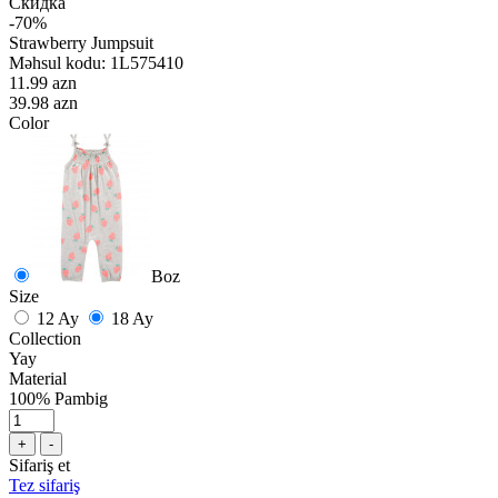
Скидка
-70%
Strawberry Jumpsuit
Məhsul kodu:
1L575410
11.99 azn
39.98 azn
Color
Boz
Size
12 Ay
18 Ay
Collection
Yay
Material
100% Pambig
+
-
Sifariş et
Tez sifariş