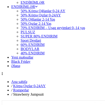
ENDİRİMLƏR
ENDİRİMLƏR
50% Körpə Oğlanlar 0-24 AY
50% Körpə Qızlar 0-24AY
50% Oğlanlar 2-14 Yaş
50% Qızlar 2-14 Yaş
70% ENDİRİM – Uşaq geyimləri 0–14 yaş
PULSUZ
SUPER 80% ENDIRIM
Sport Destlari
60% ENDİRİM
BODYLAR
40% ENDIRIM
Yeni məhsullar
Black Friday
Əlaqə
Ana səhifə
/
Körpə Qızlar 0-24AY
/
Romperlar
/
Strawberry Jumpsuit