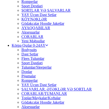
Romperlar
Sport Destlari
ŞORTLAR VƏ ŞALVARLAR
YAY Ücun Dəst Setlər
KÖYNƏKLƏR
Gödəkçələr Hoodie Jaketlər
AYAQQABILAR
Aksesuarlar
CORABLAR
Yeni Məhsullar
Körpə Qızlar 0-24AY
Bodysuits
Dəst Setlər
Flees Tulumlar
Sport Dəstləri
Tulumlar/Sleeperlar
Donlar
Pijamalar
Romperlar
YAY Ücun Dəst Setlər
ŞALVARLAR. ƏTƏKLƏR VƏ ŞORTLAR
CORABLAR/TUMANLAR
Toplar/Maykalar/Koftalar
Gödəkcələr Hoodie Jaketlər
Aksesuarlar