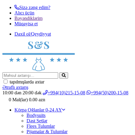
Sizə zəng edim?
Alıcı üçün
Bəyəndiklərim
Müqayisә et
Daxil ol/Qeydiyyat
tapılmışlarda axtar
Ətraflı axtarış
10:00 dən 20:00 dək
+994(10)215-15-08
+994(50)200-15-08
0
Mal(lar)
0.00 azn
Körpə Oğlanlar 0-24 AY
Bodysuits
Dəst Setlər
Flees Tulumlar
Pijamalar & Tulumlar