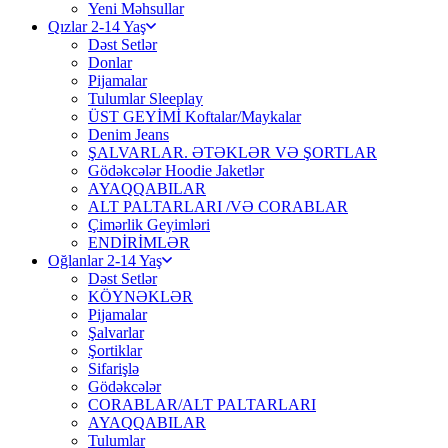
Yeni Məhsullar
Qızlar 2-14 Yaş
Dəst Setlər
Donlar
Pijamalar
Tulumlar Sleeplay
ÜST GEYİMİ Koftalar/Maykalar
Denim Jeans
ŞALVARLAR. ƏTƏKLƏR VƏ ŞORTLAR
Gödəkcələr Hoodie Jaketlər
AYAQQABILAR
ALT PALTARLARI /VƏ CORABLAR
Çimərlik Geyimləri
ENDİRİMLƏR
Oğlanlar 2-14 Yaş
Dəst Setlər
KÖYNƏKLƏR
Pijamalar
Şalvarlar
Şortiklar
Sifarişlə
Gödəkcələr
CORABLAR/ALT PALTARLARI
AYAQQABILAR
Tulumlar