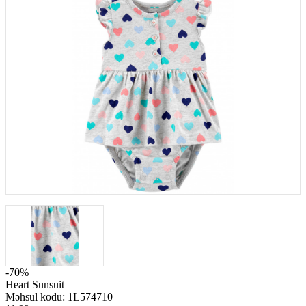
-70%
Heart Sunsuit
Məhsul kodu:
1L574710