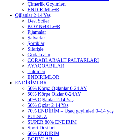
Çimərlik Geyimləri
ENDİRİMLƏR
Oğlanlar 2-14 Yaş
Dəst Setlər
KÖYNƏKLƏR
Pijamalar
Şalvarlar
Şortiklar
Sifarişlə
Gödəkcələr
CORABLAR/ALT PALTARLARI
AYAQQABILAR
Tulumlar
ENDİRİMLƏR
ENDİRİMLƏR
50% Körpə Oğlanlar 0-24 AY
50% Körpə Qızlar 0-24AY
50% Oğlanlar 2-14 Yaş
50% Qızlar 2-14 Yaş
70% ENDİRİM – Uşaq geyimləri 0–14 yaş
PULSUZ
SUPER 80% ENDIRIM
Sport Destlari
60% ENDİRİM
BODYLAR