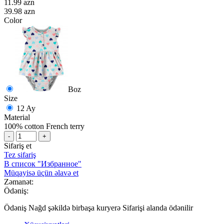
11.99 azn
39.98 azn
Color
Boz
Size
12 Ay
Material
100% cotton French terry
-
+
Sifariş et
Tez sifariş
В список "Избранное"
Müqayisə üçün əlavə et
Zəmanət:
Ödəniş:
Ödəniş Nağd şəkildə birbaşa kuryerə Sifarişi alanda ödənilir