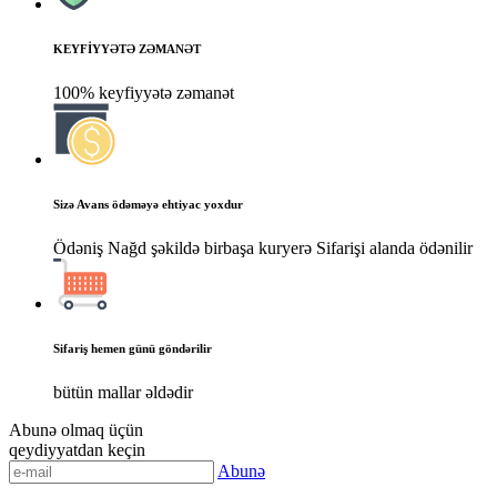
KEYFİYYƏTƏ ZƏMANƏT
100% keyfiyyətə zəmanət
Sizə Avans ödəməyə ehtiyac yoxdur
Ödəniş Nağd şəkildə birbaşa kuryerə Sifarişi alanda ödənilir
Sifariş hemen günü göndərilir
bütün mallar əldədir
Abunə olmaq üçün
qeydiyyatdan keçin
Abunə