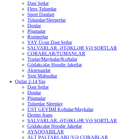
Dəst Setlər
Flees Tulumlar
Sport Dəstləri
Tulumlar/Sleeperlar
Donlar
Pijamalar
Romperlar
YAY Ücun Dəst Setlər
ŞALVARLAR. ƏTƏKLƏR VƏ ŞORTLAR
CORABLAR/TUMANLAR
Toplar/Maykalar/Koftalar
Gödəkcələr Hoodie Jaketlər
Aksesuarlar
Yeni Məhsullar
Qızlar 2-14 Yaş
Dəst Setlər
Donlar
Pijamalar
Tulumlar Sleeplay
ÜST GEYİMİ Koftalar/Maykalar
Denim Jeans
ŞALVARLAR. ƏTƏKLƏR VƏ ŞORTLAR
Gödəkcələr Hoodie Jaketlər
AYAQQABILAR
ALT PALTARLARI /VƏ CORABLAR