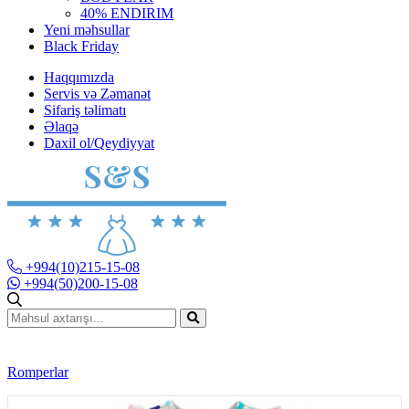
40% ENDIRIM
Yeni məhsullar
Black Friday
Haqqımızda
Servis və Zəmanət
Sifariş təlimatı
Əlaqə
Daxil ol/Qeydiyyat
+994(10)215-15-08
+994(50)200-15-08
Romperlar