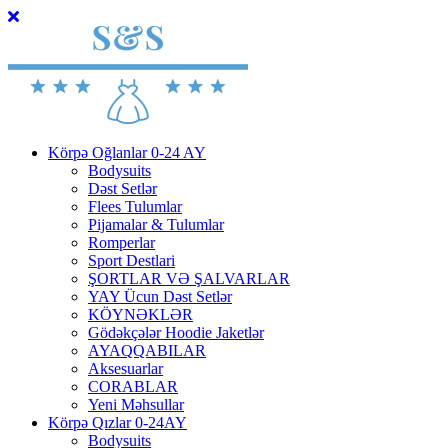
Körpə Oğlanlar 0-24 AY
Bodysuits
Dəst Setlər
Flees Tulumlar
Pijamalar & Tulumlar
Romperlar
Sport Destlari
ŞORTLAR VƏ ŞALVARLAR
YAY Ücun Dəst Setlər
KÖYNƏKLƏR
Gödəkçələr Hoodie Jaketlər
AYAQQABILAR
Aksesuarlar
CORABLAR
Yeni Məhsullar
Körpə Qızlar 0-24AY
Bodysuits