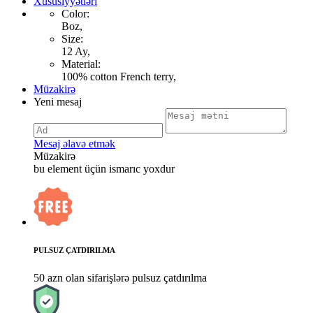
Xüsusiyyətləri
Color:
Boz,
Size:
12 Ay,
Material:
100% cotton French terry,
Müzakirə
Yeni mesaj
Mesaj əlavə etmək
Müzakirə
bu element üçün ismarıc yoxdur
PULSUZ ÇATDIRILMA
50 azn olan sifarişlərə pulsuz çatdırılma