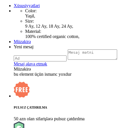
Xüsusiyyətləri
Color:
Yaşil,
Size:
9 Ay, 12 Ay, 18 Ay, 24 Ay,
Material:
100% certified organic cotton,
Müzakirə
Yeni mesaj
Mesaj əlavə etmək
Müzakirə
bu element üçün ismarıc yoxdur
PULSUZ ÇATDIRILMA
50 azn olan sifarişlərə pulsuz çatdırılma