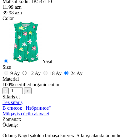
Məhsul kodu:
1K537110
11.99 azn
39.98 azn
Color
Yaşil
Size
9 Ay
12 Ay
18 Ay
24 Ay
Material
100% certified organic cotton
-
+
Sifariş et
Tez sifariş
В список "Избранное"
Müqayisə üçün əlavə et
Zəmanət:
Ödəniş:
Ödəniş Nağd şəkildə birbaşa kuryerə Sifarişi alanda ödənilir