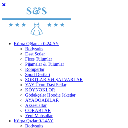
Körpə Oğlanlar 0-24 AY
Bodysuits
Dəst Setlər
Flees Tulumlar
Pijamalar & Tulumlar
Romperlar
Sport Destlari
ŞORTLAR VƏ ŞALVARLAR
YAY Ücun Dəst Setlər
KÖYNƏKLƏR
Gödəkçələr Hoodie Jaketlər
AYAQQABILAR
Aksesuarlar
CORABLAR
Yeni Məhsullar
Körpə Qızlar 0-24AY
Bodysuits