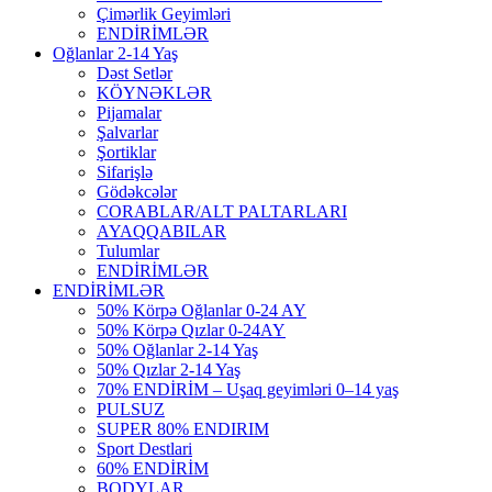
Çimərlik Geyimləri
ENDİRİMLƏR
Oğlanlar 2-14 Yaş
Dəst Setlər
KÖYNƏKLƏR
Pijamalar
Şalvarlar
Şortiklar
Sifarişlə
Gödəkcələr
CORABLAR/ALT PALTARLARI
AYAQQABILAR
Tulumlar
ENDİRİMLƏR
ENDİRİMLƏR
50% Körpə Oğlanlar 0-24 AY
50% Körpə Qızlar 0-24AY
50% Oğlanlar 2-14 Yaş
50% Qızlar 2-14 Yaş
70% ENDİRİM – Uşaq geyimləri 0–14 yaş
PULSUZ
SUPER 80% ENDIRIM
Sport Destlari
60% ENDİRİM
BODYLAR