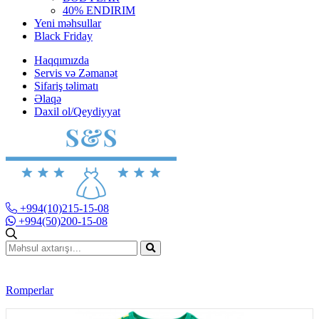
40% ENDIRIM
Yeni məhsullar
Black Friday
Haqqımızda
Servis və Zəmanət
Sifariş təlimatı
Əlaqə
Daxil ol/Qeydiyyat
+994(10)215-15-08
+994(50)200-15-08
Romperlar