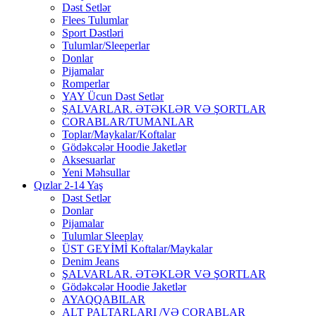
Dəst Setlər
Flees Tulumlar
Sport Dəstləri
Tulumlar/Sleeperlar
Donlar
Pijamalar
Romperlar
YAY Ücun Dəst Setlər
ŞALVARLAR. ƏTƏKLƏR VƏ ŞORTLAR
CORABLAR/TUMANLAR
Toplar/Maykalar/Koftalar
Gödəkcələr Hoodie Jaketlər
Aksesuarlar
Yeni Məhsullar
Qızlar 2-14 Yaş
Dəst Setlər
Donlar
Pijamalar
Tulumlar Sleeplay
ÜST GEYİMİ Koftalar/Maykalar
Denim Jeans
ŞALVARLAR. ƏTƏKLƏR VƏ ŞORTLAR
Gödəkcələr Hoodie Jaketlər
AYAQQABILAR
ALT PALTARLARI /VƏ CORABLAR