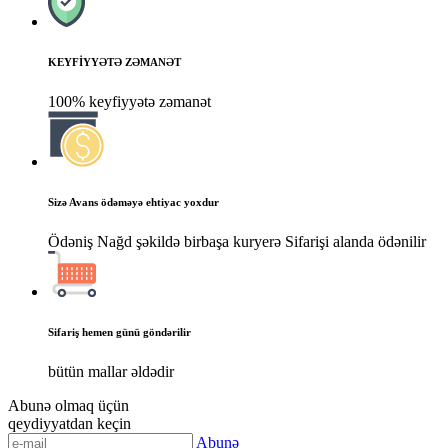
KEYFİYYƏTƏ ZƏMANƏT
100% keyfiyyətə zəmanət
Sizə Avans ödəməyə ehtiyac yoxdur
Ödəniş Nağd şəkildə birbaşa kuryerə Sifarişi alanda ödənilir
Sifariş hemen günü göndərilir
bütün mallar əldədir
Abunə olmaq üçün
qeydiyyatdan keçin
Abunə