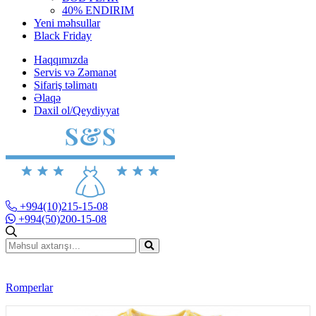
40% ENDIRIM
Yeni məhsullar
Black Friday
Haqqımızda
Servis və Zəmanət
Sifariş təlimatı
Əlaqə
Daxil ol/Qeydiyyat
+994(10)215-15-08
+994(50)200-15-08
Romperlar