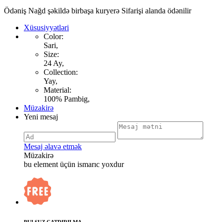
Ödəniş Nağd şəkildə birbaşa kuryerə Sifarişi alanda ödənilir
Xüsusiyyətləri
Color:
Sari,
Size:
24 Ay,
Collection:
Yay,
Material:
100% Pambig,
Müzakirə
Yeni mesaj
Mesaj əlavə etmək
Müzakirə
bu element üçün ismarıc yoxdur
PULSUZ ÇATDIRILMA