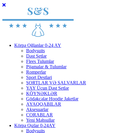
Körpə Oğlanlar 0-24 AY
Bodysuits
Dəst Setlər
Flees Tulumlar
Pijamalar & Tulumlar
Romperlar
Sport Destlari
ŞORTLAR VƏ ŞALVARLAR
YAY Ücun Dəst Setlər
KÖYNƏKLƏR
Gödəkçələr Hoodie Jaketlər
AYAQQABILAR
Aksesuarlar
CORABLAR
Yeni Məhsullar
Körpə Qızlar 0-24AY
Bodysuits