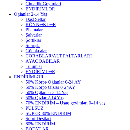
Çimərlik Geyimləri
ENDİRİMLƏR
Oğlanlar 2-14 Yaş
Dəst Setlər
KÖYNƏKLƏR
Pijamalar
Şalvarlar
Şortiklar
Sifarişlə
Gödəkcələr
CORABLAR/ALT PALTARLARI
AYAQQABILAR
Tulumlar
ENDİRİMLƏR
ENDİRİMLƏR
50% Körpə Oğlanlar 0-24 AY
50% Körpə Qızlar 0-24AY
50% Oğlanlar 2-14 Yaş
50% Qızlar 2-14 Yaş
70% ENDİRİM – Uşaq geyimləri 0–14 yaş
PULSUZ
SUPER 80% ENDIRIM
Sport Destlari
60% ENDİRİM
BODYLAR