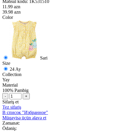
Məhsul kodu:
1K531510
11.99 azn
39.98 azn
Color
Sari
Size
24 Ay
Collection
Yay
Material
100% Pambig
-
+
Sifariş et
Tez sifariş
В список "Избранное"
Müqayisə üçün əlavə et
Zəmanət:
Ödəniş: