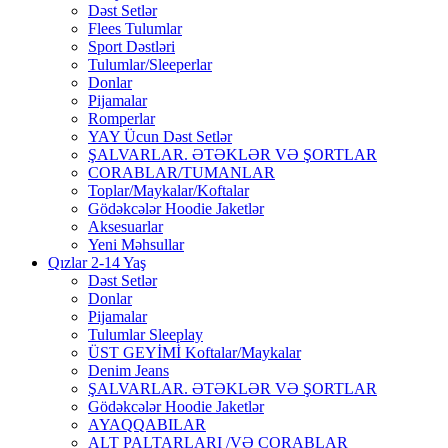
Dəst Setlər
Flees Tulumlar
Sport Dəstləri
Tulumlar/Sleeperlar
Donlar
Pijamalar
Romperlar
YAY Ücun Dəst Setlər
ŞALVARLAR. ƏTƏKLƏR VƏ ŞORTLAR
CORABLAR/TUMANLAR
Toplar/Maykalar/Koftalar
Gödəkcələr Hoodie Jaketlər
Aksesuarlar
Yeni Məhsullar
Qızlar 2-14 Yaş
Dəst Setlər
Donlar
Pijamalar
Tulumlar Sleeplay
ÜST GEYİMİ Koftalar/Maykalar
Denim Jeans
ŞALVARLAR. ƏTƏKLƏR VƏ ŞORTLAR
Gödəkcələr Hoodie Jaketlər
AYAQQABILAR
ALT PALTARLARI /VƏ CORABLAR