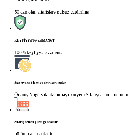
50 azn olan sifarişlərə pulsuz çatdırılma
KEYFİYYƏTƏ ZƏMANƏT
100% keyfiyyətə zəmanət
Sizə Avans ödəməyə ehtiyac yoxdur
Ödəniş Nağd şəkildə birbaşa kuryerə Sifarişi alanda ödənilir
Sifariş hemen günü göndərilir
bütün mallar əldədir